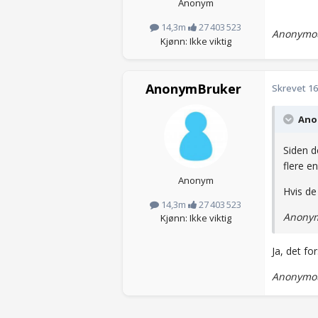
Anonym
14,3m
27 403 523
Anonymou
Kjønn: Ikke viktig
AnonymBruker
Skrevet
16
Anon
Siden d
flere e
Anonym
Hvis de
14,3m
27 403 523
Anonym
Kjønn: Ikke viktig
Ja, det fo
Anonymou