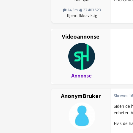
14,3m
27 403 523
Kjønn: Ikke viktig
Videoannonse
Annonse
AnonymBruker
Skrevet
16
Siden de h
enheter. 
Hvis de ha