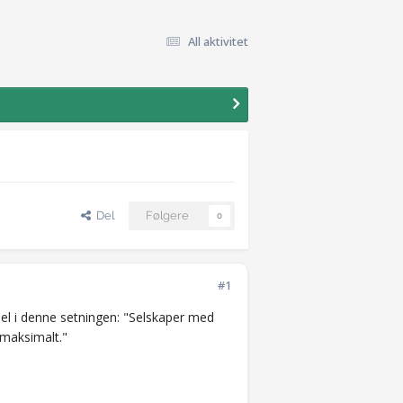
All aktivitet
Del
Følgere
0
#1
pel i denne setningen: "Selskaper med
 maksimalt."