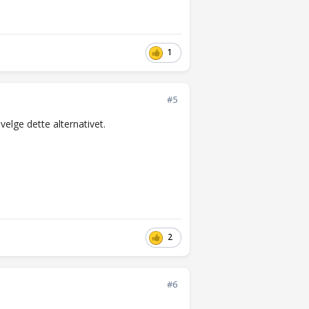
1
#5
 velge dette alternativet.
2
#6