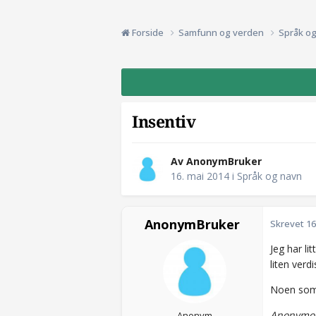
Forside
Samfunn og verden
Språk o
Insentiv
Av AnonymBruker
16. mai 2014
i
Språk og navn
AnonymBruker
Skrevet
16
Jeg har l
liten verd
Noen som
Anonymou
Anonym