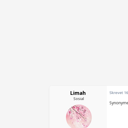
Limah
Skrevet
16
Sosial
Synonymer