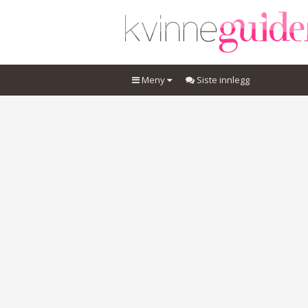
Meny
Siste innlegg