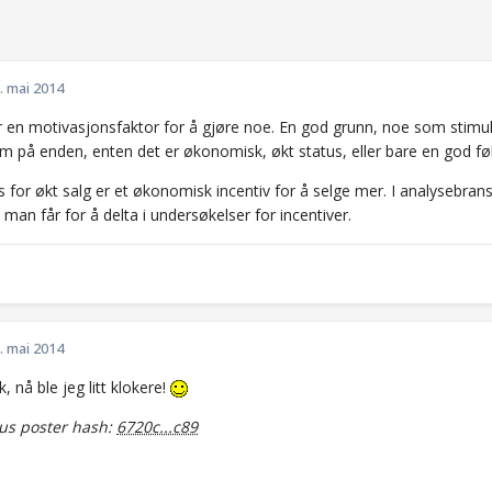
. mai 2014
r en motivasjonsfaktor for å gjøre noe. En god grunn, noe som stimule
m på enden, enten det er økonomisk, økt status, eller bare en god føl
 for økt salg er et økonomisk incentiv for å selge mer. I analysebrans
an får for å delta i undersøkelser for incentiver.
. mai 2014
, nå ble jeg litt klokere!
s poster hash:
6720c...c89