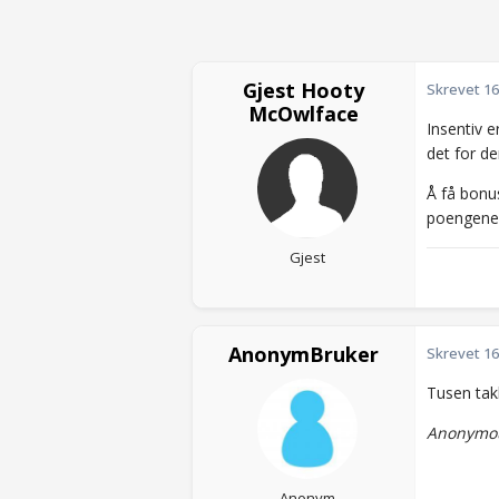
Gjest Hooty
Skrevet
16
McOwlface
Insentiv e
det for de
Å få bonus
poengene m
Gjest
AnonymBruker
Skrevet
16
Tusen takk
Anonymou
Anonym