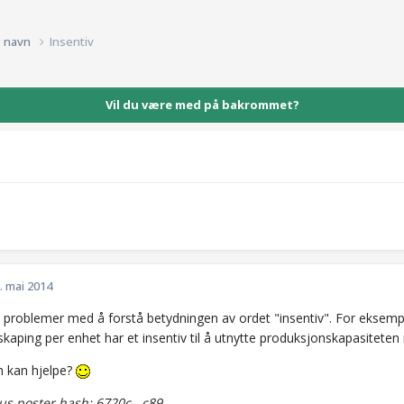
g navn
Insentiv
Vil du være med på bakrommet?
. mai 2014
itt problemer med å forstå betydningen av ordet "insentiv". For eksem
iskaping per enhet har et insentiv til å utnytte produksjonskapasiteten
 kan hjelpe?
s poster hash:
6720c...c89