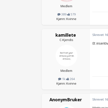
Medlem
389
579
Kjønn: Kvinne
kamillete
Skrevet
16
C-Kjendis
Et insenti
Medlem
1k
264
Kjønn: Kvinne
AnonymBruker
Skrevet
16
Motivasjon