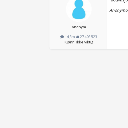
Anonymou
Anonym
14,3m
27 403 523
Kjønn: Ikke viktig