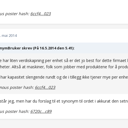
s poster hash:
6ccf4...023
. mai 2014
ymBruker skrev (På 16.5.2014 den 5.41):
e har liten verdiskapning per enhet så er det jo best for dette firmaet hv
nheter. Altså at maskiner, folk som jobber med produktene for å produ
 har kapasitet slengende rundt og de i tillegg ikke tjener mye per enhet
ous poster hash:
6ccf4...023
rstår jeg, men har du forslag til et synonym til ordet i akkurat den set
s poster hash:
6720c...c89