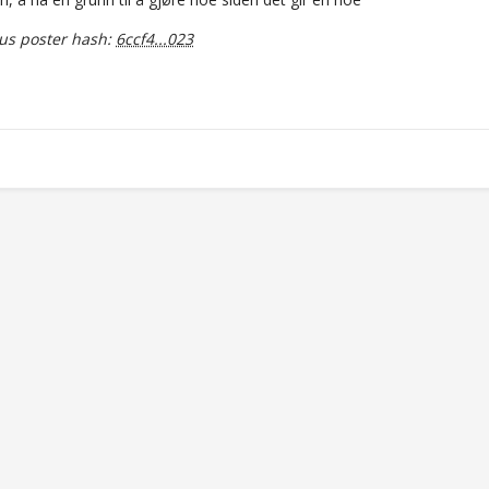
s poster hash:
6ccf4...023