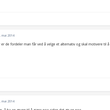
. mai 2014
v er de fordeler man får ved å velge et alternativ og skal motivere til å
. mai 2014
, å ha en grunn til å gjøre noe siden det gir en noe