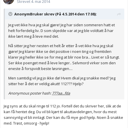
Skrevet
4. mai 2014
AnonymBruker skrev (På 4.5.2014 den 17.08):
Jeg vet ikke hva jeg skal gjøre! Jeg har siden sommeren hatt et
helt forferdelig liv. D som skjedde var at jeg ble voldtatt å har
ikke lært meg å leve med det.
Nå sitter jeg her nesten et helt år etter å vet ikke hva jeg skal
gjøre! Jeg klarer ikke se det positive i noen ting og fremtiden
klarer jeg heller ikke se for meg at blir noe bra... Livet er så tungt.
Ser ikke poenget med å leve lenger.. Selvmord virker som den
eneste å forspvidt beste løsningen....
Men samtidig vil jeg jo ikke dø! Hvem dkal jeg snakke med? Jeg
sitter her å det er veldig akutt! 112??? Hjelp?
Anonymous poster hash:
777aa...fda
Jeg syns at du skal ringe til 112 jo. Fortell det du skriver her, slik at de
kan få hentet deg. Du vil bli kjørt til akuttavdelingen, hvor du mest
sannsynlig vil bli innlagt. Der kan du få mye god hjelp. Noen å snakke
med. Trøst, omsorg - hjelp!