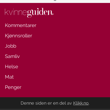
Kommentarer
Kjønnsroller
Jobb
Samliv
Helse
Mat
Penger
Denne siden er en del av
Klikk.no
.