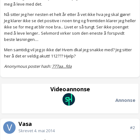
meg å leve med det.
Nå sitter jeg her nesten et helt år etter å vet ikke hva jeg skal gjøre!
Jeg klarer ikke se det positive i noen ting og fremtiden klarer jeg heller
ikke se for meg at blir noe bra... Livet er så tungt. Ser ikke poenget
med å leve lenger.. Selvmord virker som den eneste å forspvidt
beste løsningen....
Men samtidig vil jeg jo ikke dø! Hvem dkal jeg snakke med? Jeg sitter
her å det er veldig akutt! 112??? Hjelp?
Anonymous poster hash:
777aa...fda
Videoannonse
Annonse
Vasa
#2
Skrevet
4. mai 2014