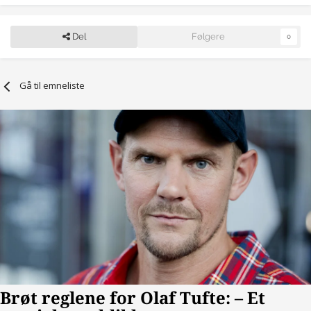
Del
Følgere
0
Gå til emneliste