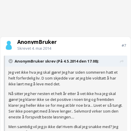
AnonymBruker
#7
Skrevet
4. mai 2014
AnonymBruker skrev (På 4.5.2014 den 17.08):
Jeg vet ikke hva jeg skal gjøre! Jeg har siden sommeren hatt et
helt forferdelig liv. D som skjedde var at jeg ble voldtatt å har
ikke lært meg å leve med det.
Nå sitter jeg her nesten et helt år etter å vet ikke hva jeg skal
gjøre! Jeg klarer ikke se det positive i noen ting og fremtiden
klarer jeg heller ikke se for meg at blir noe bra... Livet er så tungt.
Ser ikke poenget med å leve lenger.. Selvmord virker som den
eneste å forspvidt beste løsningen....
Men samtidig vil jeg jo ikke dø! Hvem dkal jeg snakke med? Jeg