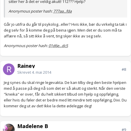
sitter her å det er veldig akutt! 112??? Hjelp?
Anonymous poster hash:
777aa...fda
Går jo utifra du går til psykolog...eller? Hvis ikke, bør du virkelig ta tak i
deg selv for å komme deg på beina igjen. Men det er du som må ta
affære nå, så sitt ikke å vent, ting skjer ikke av seg selv.
Anonymous poster hash:
01d6e...dc5
Rainey
#8
Skrevet
4. mai 2014
Jeg synes du skal ringe legevakta. De kan tilby deg den beste hjelpen
med å passe på deg nå som det er så akutt og sterkt. Når den verste
"kneika" er over, får du helt sikkert tilbud om hjelp og oppfølging,
eller hvis du føler det er bedre med litt mindre tett oppfølging, Dixi. Du
kommer deg ut av det! Ikke la dette ødelegge deg!
Madelene B
#9