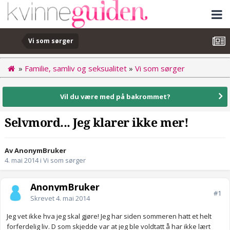
Vi som sørger
»
Familie, samliv og seksualitet
»
Vi som sørger
Vil du være med på bakrommet?
Selvmord... Jeg klarer ikke mer!
Av AnonymBruker
4. mai 2014
i
Vi som sørger
AnonymBruker
#1
Skrevet
4. mai 2014
Jeg vet ikke hva jeg skal gjøre! Jeg har siden sommeren hatt et helt
forferdelig liv. D som skjedde var at jeg ble voldtatt å har ikke lært