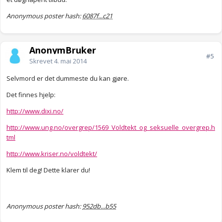
Anonymous poster hash:
6087f...c21
AnonymBruker
#5
Skrevet
4. mai 2014
Selvmord er det dummeste du kan gjøre.
Det finnes hjelp:
http://www.dixi.no/
http://www.ung.no/overgrep/1569_Voldtekt_og_seksuelle_overgrep.h
tml
http://www.kriser.no/voldtekt/
Klem til deg! Dette klarer du!
Anonymous poster hash:
952db...b55