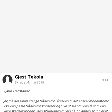
Gjest Tekola
#13
Skrevet
4. mai 2014
Kjære Trådstarter
Jeg må dessverre stenge tråden din. Årsaken til det er at vi moderatorer
ikke kan passe tråden din konstant og luke ut svar du kan få som kan
være skadelig for deg i den situasjonen du er i nå. En annen grunn er at