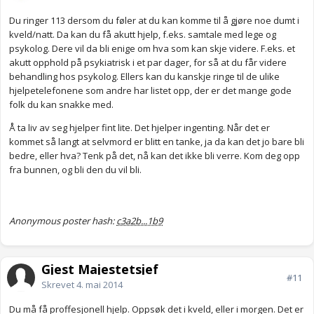
Du ringer 113 dersom du føler at du kan komme til å gjøre noe dumt i
kveld/natt. Da kan du få akutt hjelp, f.eks. samtale med lege og
psykolog. Dere vil da bli enige om hva som kan skje videre. F.eks. et
akutt opphold på psykiatrisk i et par dager, for så at du får videre
behandling hos psykolog. Ellers kan du kanskje ringe til de ulike
hjelpetelefonene som andre har listet opp, der er det mange gode
folk du kan snakke med.
Å ta liv av seg hjelper fint lite. Det hjelper ingenting. Når det er
kommet så langt at selvmord er blitt en tanke, ja da kan det jo bare bli
bedre, eller hva? Tenk på det, nå kan det ikke bli verre. Kom deg opp
fra bunnen, og bli den du vil bli.
Anonymous poster hash:
c3a2b...1b9
Gjest Majestetsjef
#11
Skrevet
4. mai 2014
Du må få proffesjonell hjelp. Oppsøk det i kveld, eller i morgen. Det er