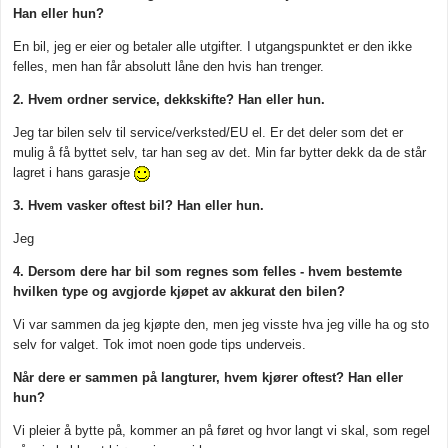
Han eller hun?
En bil, jeg er eier og betaler alle utgifter. I utgangspunktet er den ikke
felles, men han får absolutt låne den hvis han trenger.
2. Hvem ordner service, dekkskifte? Han eller hun.
Jeg tar bilen selv til service/verksted/EU el. Er det deler som det er
mulig å få byttet selv, tar han seg av det. Min far bytter dekk da de står
lagret i hans garasje
3. Hvem vasker oftest bil? Han eller hun.
Jeg
4. Dersom dere har bil som regnes som felles - hvem bestemte
hvilken type og avgjorde kjøpet av akkurat den bilen?
Vi var sammen da jeg kjøpte den, men jeg visste hva jeg ville ha og sto
selv for valget. Tok imot noen gode tips underveis.
Når dere er sammen på langturer, hvem kjører oftest? Han eller
hun?
Vi pleier å bytte på, kommer an på føret og hvor langt vi skal, som regel