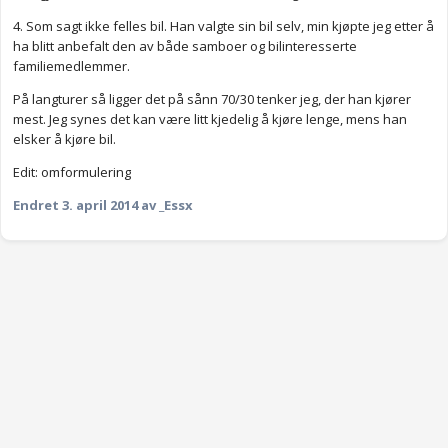
4. Som sagt ikke felles bil. Han valgte sin bil selv, min kjøpte jeg etter å
ha blitt anbefalt den av både samboer og bilinteresserte
familiemedlemmer.
På langturer så ligger det på sånn 70/30 tenker jeg, der han kjører
mest. Jeg synes det kan være litt kjedelig å kjøre lenge, mens han
elsker å kjøre bil.
Edit: omformulering
Endret
3. april 2014
av _Essx