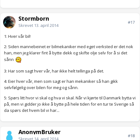
Stormborn
#17
Skrevet
13. april 2014
1: Hver vår bil!
2: Siden mannebeinet er bilmekaniker med eget verksted er det nok
han, men jeg klarer fint å bytte dekk og skifte olje selv for å si det
sånn
3: Har som sagt hver vår, har ikke helt tellinga på det.
4: Eier hver vår, men som sagt er han mekaniker så han gikk
selvfølgelig over bilen for meg og sånn.
5: Spørs litt hvor vi skal og hva vi skal. Når vi kjørte til Danmark bytta vi
på, men vi gidder jo ikke å bytte på hele tiden for en tur te Sverige så
da spørs det hvem bil vi har...
AnonymBruker
#18
Skrevet
14. april 2014