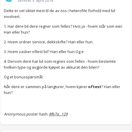
Skrevet
3. april 2014
Dette er vel siktet mest til de av oss i heterofile forhold med bil
involvert.
1. Har dere bil dere regner som felles? Hvis ja - hvem står som eier.
Han eller hun?
2. Hvem ordner service, dekkskifte? Han eller hun.
3. Hvem vasker oftest bil? Han eller hun.Og e
4. Dersom dere har bil som regnes som felles - hvem bestemte
hvilken type og avgjorde kjøpet av akkurat den bilen?
Og et bonusspørsmål:
Når dere er sammen på langturer, hvem kjører
oftest
? Han eller
hun?
Anonymous poster hash:
8fb7a...129