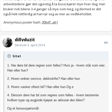
arbeidstidene gjør det ugunstig å ta buss) kjører mye hver dag. Han
bruker nok bilene 3-4 ganger så mye som meg, og dermed er det
også helt rettferdig at han tar seg av mer av vedlikeholdet.
Anonymous poster hash:
30bdf...ab1
dillyduzit
#6
Skrevet
3. april 2014
Sitat
1. Har dere bil dere regner som felles? Hvis ja - hvem står som eier.
Han eller hun?
2. Hvem ordner service, dekkskifte? Han eller hun.
3. Hvem vasker oftest bil? Han eller hun.Og e
4. Dersom dere har bil som regnes som felles - hvem bestemte
hvilken type og avgjorde kjøpet av akkurat den bilen?
Og et bonusspørsmål: