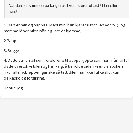
Når dere er sammen på langturer, hvem kjører
oftest
? Han eller
hun?
1. Den er min og pappas. Mest min, han kjører rundt i en volvo. (Dog
mamma låner bilen når jeg ikke er hjemme)
2.Pappa
3. Begge
4. Dette var en bil som foreldrene til pappa kjøpte sammen, når farfar
døde overtok vi bilen og har valgt å beholde siden vi er tre søsken
hvor alle fikk lappen ganske så tett. Bilen har ikke fullkasko, kun
delkasko og forsikring.
Bonus: Jeg.