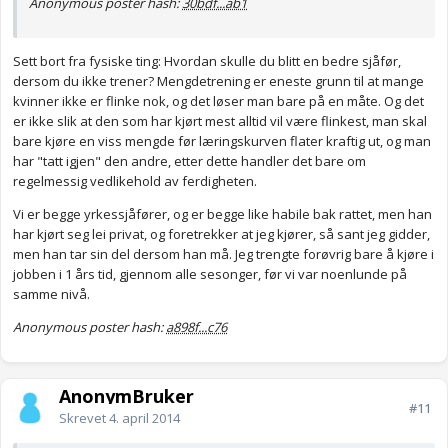
Anonymous poster hash:
30bdf...ab1
Sett bort fra fysiske ting: Hvordan skulle du blitt en bedre sjåfør,
dersom du ikke trener? Mengdetrening er eneste grunn til at mange
kvinner ikke er flinke nok, og det løser man bare på en måte. Og det
er ikke slik at den som har kjørt mest alltid vil være flinkest, man skal
bare kjøre en viss mengde før læringskurven flater kraftig ut, og man
har "tatt igjen" den andre, etter dette handler det bare om
regelmessig vedlikehold av ferdigheten.
Vi er begge yrkessjåfører, og er begge like habile bak rattet, men han
har kjørt seg lei privat, og foretrekker at jeg kjører, så sant jeg gidder,
men han tar sin del dersom han må. Jeg trengte forøvrig bare å kjøre i
jobben i 1 års tid, gjennom alle sesonger, før vi var noenlunde på
samme nivå.
Anonymous poster hash:
a898f...c76
AnonymBruker
#11
Skrevet
4. april 2014