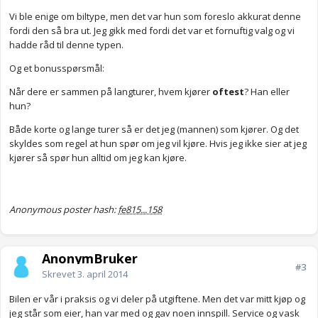
Vi ble enige om biltype, men det var hun som foreslo akkurat denne
fordi den så bra ut. Jeg gikk med fordi det var et fornuftig valg og vi
hadde råd til denne typen.
Og et bonusspørsmål:
Når dere er sammen på langturer, hvem kjører
oftest
? Han eller
hun?
Både korte og lange turer så er det jeg (mannen) som kjører. Og det
skyldes som regel at hun spør om jeg vil kjøre. Hvis jeg ikke sier at jeg
kjører så spør hun alltid om jeg kan kjøre.
Anonymous poster hash:
fe815...158
AnonymBruker
#3
Skrevet
3. april 2014
Bilen er vår i praksis og vi deler på utgiftene. Men det var mitt kjøp og
jeg står som eier, han var med og gav noen innspill. Service og vask