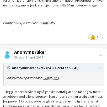
fordi han kjører gjennomsnittlig 8 timer om dagen og dermed får mye
mer trening, mens jeg kjører gjennomsnittlig 30 minutter om dagen.
Anonymous poster hash:
30bdf...ab1
1
AnonymBruker
#5
Skrevet
3. april 2014
AnonymBruker skrev (På 3.4.2014 den 9.45):
Anonymous poster hash:
30bdf...ab1
Tillegg: Det er forsåvidt også ganske naturlig at han tar seg av mest
av jobben med bilene ettersom han er den som kjører absolutt mest.
Jeg prøver å ta buss, sykle og gå så langt det er mulig, mens han (i
kombinasjon av at han er lat når det gjelder å bruke beina, og fordi