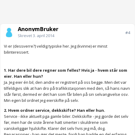
AnonymBruker
#4
Skrevet
3. april 2014
Vi er (dessverre?) veldig typiske her. Jeg (kvinne) er minst
bilinteressert.
1. Har dere bil dere regner som felles? Hvis ja - hvem står som
eier. Han eller hun?
Ja. Jeg eier én bil, den andre er registrert på oss begge. Men det var
tilfeldigvis slik at han dro på trafikkstasjonen med den, så hans navn
står først, dermed er det han som får bilen på sin selvangivelse osv.
Min egen bil ordnet jeg eierskifte på selv.
2. Hvem ordner service, dekkskifte? Han eller hun.
Service - ikke aktuelt pga gamle biler. Dekkskifte - jeg gjorde det selv
før, men har de siste årene hatt smerter i skuldrene som
vanskeliggjør hjulskifte. Klarer det selv hvis jeg må, dog.
Reparasjoner - han gjør det meste, fordi han hadde en del erfaring