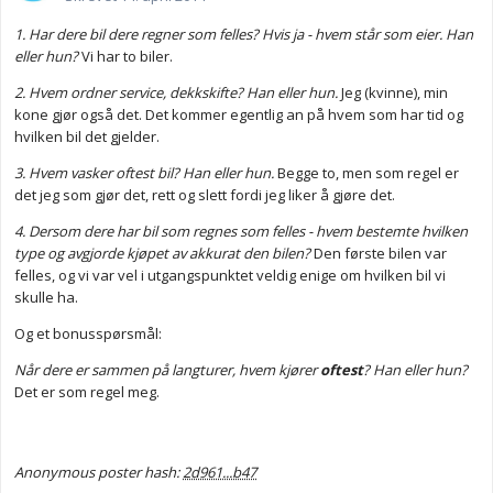
1. Har dere bil dere regner som felles? Hvis ja - hvem står som eier. Han
eller hun?
Vi har to biler.
2. Hvem ordner service, dekkskifte? Han eller hun.
Jeg (kvinne), min
kone gjør også det. Det kommer egentlig an på hvem som har tid og
hvilken bil det gjelder.
3. Hvem vasker oftest bil? Han eller hun.
Begge to, men som regel er
det jeg som gjør det, rett og slett fordi jeg liker å gjøre det.
4. Dersom dere har bil som regnes som felles - hvem bestemte hvilken
type og avgjorde kjøpet av akkurat den bilen?
Den første bilen var
felles, og vi var vel i utgangspunktet veldig enige om hvilken bil vi
skulle ha.
Og et bonusspørsmål:
Når dere er sammen på langturer, hvem kjører
oftest
? Han eller hun?
Det er som regel meg.
Anonymous poster hash:
2d961...b47