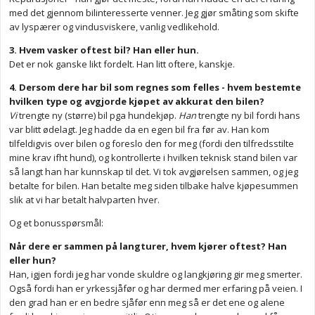
med det gjennom bilinteresserte venner. Jeg gjør småting som skifte
av lyspærer og vindusviskere, vanlig vedlikehold.
3. Hvem vasker oftest bil? Han eller hun.
Det er nok ganske likt fordelt. Han litt oftere, kanskje.
4. Dersom dere har bil som regnes som felles - hvem bestemte
hvilken type og avgjorde kjøpet av akkurat den bilen?
Vi
trengte ny (større) bil pga hundekjøp.
Han
trengte ny bil fordi hans
var blitt ødelagt. Jeg hadde da en egen bil fra før av. Han kom
tilfeldigvis over bilen og foreslo den for meg (fordi den tilfredsstilte
mine krav ifht hund), og kontrollerte i hvilken teknisk stand bilen var
så langt han har kunnskap til det. Vi tok avgjørelsen sammen, og jeg
betalte for bilen. Han betalte meg siden tilbake halve kjøpesummen
slik at vi har betalt halvparten hver.
Og et bonusspørsmål:
Når dere er sammen på langturer, hvem kjører oftest? Han
eller hun?
Han, igjen fordi jeg har vonde skuldre og langkjøring gir meg smerter.
Også fordi han er yrkessjåfør og har dermed mer erfaring på veien. I
den grad han er en bedre sjåfør enn meg så er det ene og alene