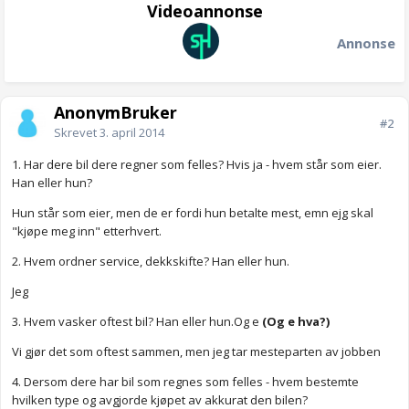
Videoannonse
Annonse
AnonymBruker
#2
Skrevet
3. april 2014
1. Har dere bil dere regner som felles? Hvis ja - hvem står som eier.
Han eller hun?
Hun står som eier, men de er fordi hun betalte mest, emn ejg skal
"kjøpe meg inn" etterhvert.
2. Hvem ordner service, dekkskifte? Han eller hun.
Jeg
3. Hvem vasker oftest bil? Han eller hun.Og e
(Og e hva?)
Vi gjør det som oftest sammen, men jeg tar mesteparten av jobben
4. Dersom dere har bil som regnes som felles - hvem bestemte
hvilken type og avgjorde kjøpet av akkurat den bilen?