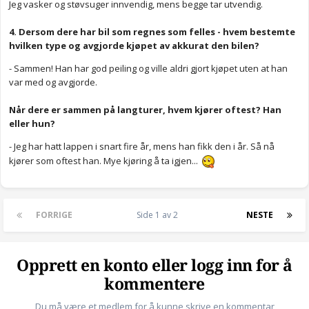
Jeg vasker og støvsuger innvendig, mens begge tar utvendig.
4. Dersom dere har bil som regnes som felles - hvem bestemte
hvilken type og avgjorde kjøpet av akkurat den bilen?
- Sammen! Han har god peiling og ville aldri gjort kjøpet uten at han
var med og avgjorde.
Når dere er sammen på langturer, hvem kjører oftest? Han
eller hun?
- Jeg har hatt lappen i snart fire år, mens han fikk den i år. Så nå
kjører som oftest han. Mye kjøring å ta igjen...
FORRIGE
Side 1 av 2
NESTE
Opprett en konto eller logg inn for å
kommentere
Du må være et medlem for å kunne skrive en kommentar