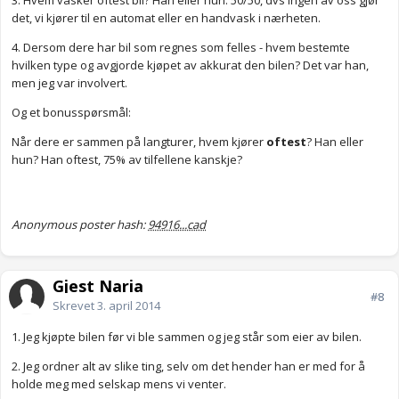
3. Hvem vasker oftest bil? Han eller hun. 50/50, dvs ingen av oss gjør
det, vi kjører til en automat eller en handvask i nærheten.
4. Dersom dere har bil som regnes som felles - hvem bestemte
hvilken type og avgjorde kjøpet av akkurat den bilen? Det var han,
men jeg var involvert.
Og et bonusspørsmål:
Når dere er sammen på langturer, hvem kjører
oftest
? Han eller
hun? Han oftest, 75% av tilfellene kanskje?
Anonymous poster hash:
94916...cad
Gjest Naria
#8
Skrevet
3. april 2014
1. Jeg kjøpte bilen før vi ble sammen og jeg står som eier av bilen.
2. Jeg ordner alt av slike ting, selv om det hender han er med for å
holde meg med selskap mens vi venter.