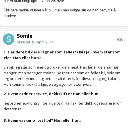
når vi skal langt kjører vi en vei hver.
Tidligere hadde vi hver vår bil, men han solgte sin da han begynte å
studere.
Somle
#20
Skrevet
15. april 2014
1. Har dere bil dere regner som felles? Hvis ja - hvem står som
eier. Han eller hun?
En bil, jeg står som eier og bruker den mest. Han låner den når han
trenger, men har egen traktor. Regner det som en felles bil, selv om
jeg bruker den mest og betaler alt (han fyller diesel en gang i blant).
Han kommer nok til å kjøpe seg egen bil etterhvert.
2. Hvem ordner service, dekkskifte? Han eller hun.
Jeg ordner eu-kontroll, service osv. Han skifter dekk og reparerer om
det trengs.
3. Hvem vasker oftest bil? Han eller hun.