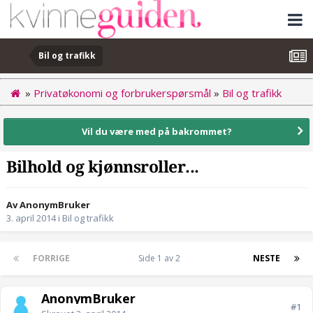
Bil og trafikk
»
Privatøkonomi og forbrukerspørsmål
»
Bil og trafikk
Vil du være med på bakrommet?
Bilhold og kjønnsroller...
Av AnonymBruker
3. april 2014
i
Bil og trafikk
FORRIGE
Side 1 av 2
NESTE
AnonymBruker
#1