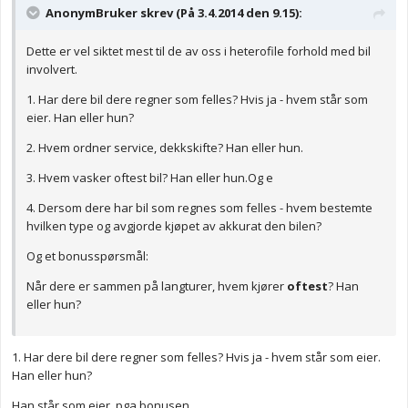
AnonymBruker skrev (På 3.4.2014 den 9.15):
Dette er vel siktet mest til de av oss i heterofile forhold med bil
involvert.
1. Har dere bil dere regner som felles? Hvis ja - hvem står som
eier. Han eller hun?
2. Hvem ordner service, dekkskifte? Han eller hun.
3. Hvem vasker oftest bil? Han eller hun.Og e
4. Dersom dere har bil som regnes som felles - hvem bestemte
hvilken type og avgjorde kjøpet av akkurat den bilen?
Og et bonusspørsmål:
Når dere er sammen på langturer, hvem kjører
oftest
? Han
eller hun?
1. Har dere bil dere regner som felles? Hvis ja - hvem står som eier.
Han eller hun?
Han står som eier, pga bonusen.