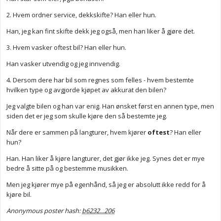
2. Hvem ordner service, dekkskifte? Han eller hun.
Han, jeg kan fint skifte dekk jeg også, men han liker å gjøre det.
3. Hvem vasker oftest bil? Han eller hun.
Han vasker utvendig og jeg innvendig.
4. Dersom dere har bil som regnes som felles - hvem bestemte
hvilken type og avgjorde kjøpet av akkurat den bilen?
Jeg valgte bilen og han var enig. Han ønsket først en annen type, men
siden det er jeg som skulle kjøre den så bestemte jeg.
Når dere er sammen på langturer, hvem kjører
oftest
? Han eller
hun?
Han. Han liker å kjøre langturer, det gjør ikke jeg. Synes det er mye
bedre å sitte på og bestemme musikken.
Men jeg kjører mye på egenhånd, så jeg er absolutt ikke redd for å
kjøre bil.
Anonymous poster hash:
b6232...206