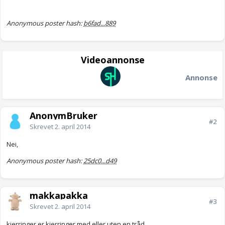
Anonymous poster hash:
b6fad...889
Videoannonse
Annonse
AnonymBruker
#2
Skrevet
2. april 2014
Nei,
Anonymous poster hash:
25dc0...d49
makkapakka
#3
Skrevet
2. april 2014
kjerringer er kjerringer med eller uten en tråd