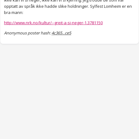
Ikke kan vi si neger, ikke kan vi si kjerring. Jeg trodde de som var
opptatt av språk ikke hadde slike holdninger. Sylfest Lomheim er en
bra mann:
http://www.nrk.no/kultur/--greit-a-si-neger-1.3781150
Anonymous poster hash:
4c365...ce5