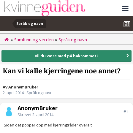
Språk og navn
»
Samfunn og verden
»
Språk og navn
Vil du være med på bakrommet?
Kan vi kalle kjerringene noe annet?
Av AnonymBruker
2. april 2014
i
Språk og navn
AnonymBruker
#1
Skrevet
2. april 2014
Siden det popper opp med kjerringtråder overalt.