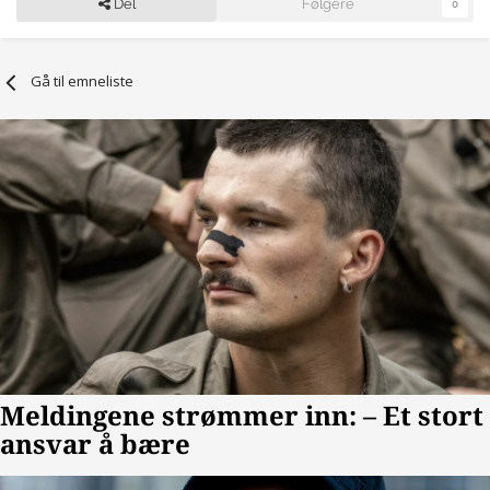
Del
Følgere
0
Gå til emneliste