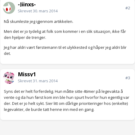
-Jiinxs-
#2
Skrevet
30. mars 2014
Nå skumleste jeg igjennom artikkelen.
Men det er jo tydelig at folk som kommer i en slik situasjon, ikke får
den hjelper de trenger.
Jeg har aldri vært førstemann til et ulykkested og håper jeg aldri blir
det.
Missy1
#3
Skrevet
31. mars 2014
Syns det er helt forferdelig. Hun måtte sitte 4timer på legevakta å
vente og da hun først kom inn ble hun spurt hvorfor hun egentlig var
der. Det er jo helt sykt. Sier litt om dårlige prioriteringer hos (enkelte)
legevakter, de burde tatt henne inn med en gang.