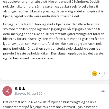
og opplever ting man absolutt ikke er trenet til å håndtere. Det blir
nok glemt litt for fort i sånne saker, og det kan selvfølgelig føre til
alvorlige traumer. Likevel synes jeg det er viktig at det er lovpålagt å
hjelpe, og det burde være enda større fokus på det.
Før jeg nådde frem til han jeg skulle hjelpe var det allerede en som
sto med mobilen oppe og filmet. Jeg angrer på at jeg ikke sa noe til
dem, men jeg hadde ikke tid. Biler i motsatt kjøreretning tutet fordi de
ble lei av forsinkelsen ulykken medførte. Det var helt grusomt å høre
lyden av noen som var irritert fordi de ikke kom seg hjem raskt nok
mens jeg holdt hånda til en som var sterkt sjokkskadd, og som jeg
prøvde å trøste og holde våken. Den dagen opplevde jeg det verste
og det beste med menneskeheten.
2
K.B.E
#6
Skrevet
10. april 2014
Det var trist at hun ikke skulle få hjelpen hun trengte og de ikke
fokuserer mer på å hjelpe folk som har vært ved ulykkessteder.