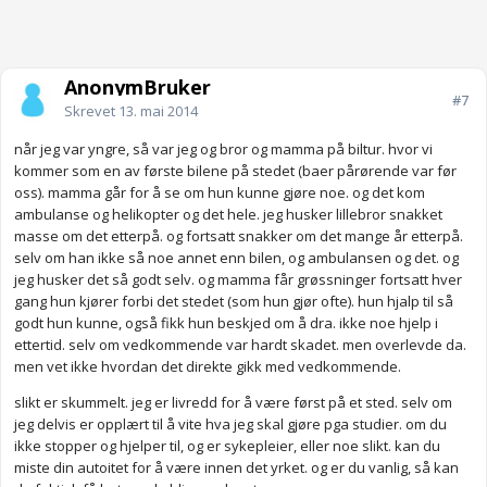
AnonymBruker
#7
Skrevet
13. mai 2014
når jeg var yngre, så var jeg og bror og mamma på biltur. hvor vi
kommer som en av første bilene på stedet (baer pårørende var før
oss). mamma går for å se om hun kunne gjøre noe. og det kom
ambulanse og helikopter og det hele. jeg husker lillebror snakket
masse om det etterpå. og fortsatt snakker om det mange år etterpå.
selv om han ikke så noe annet enn bilen, og ambulansen og det. og
jeg husker det så godt selv. og mamma får grøssninger fortsatt hver
gang hun kjører forbi det stedet (som hun gjør ofte). hun hjalp til så
godt hun kunne, også fikk hun beskjed om å dra. ikke noe hjelp i
ettertid. selv om vedkommende var hardt skadet. men overlevde da.
men vet ikke hvordan det direkte gikk med vedkommende.
slikt er skummelt. jeg er livredd for å være først på et sted. selv om
jeg delvis er opplært til å vite hva jeg skal gjøre pga studier. om du
ikke stopper og hjelper til, og er sykepleier, eller noe slikt. kan du
miste din autoitet for å være innen det yrket. og er du vanlig, så kan