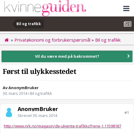
Bil og trafikk
»
Privatøkonomi og forbrukerspørsmål
»
Bil og trafikk
Vil du være med på bakrommet?
Først til ulykkesstedet
Av AnonymBruker
30. mars 2014
i
Bil og trafikk
AnonymBruker
#1
Skrevet
30. mars 2014
http://www.nrk.no/magasin/de-ukjente-trafikkofrene-1.11598187