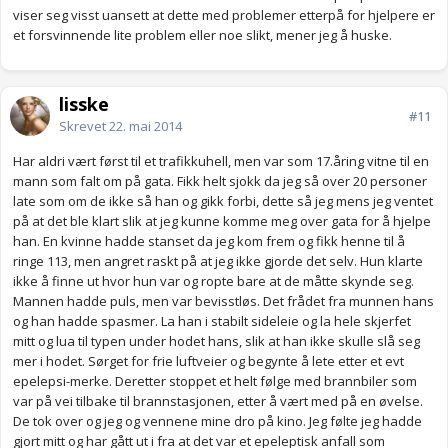
viser seg visst uansett at dette med problemer etterpå for hjelpere er
et forsvinnende lite problem eller noe slikt, mener jeg å huske.
lisske
#11
Skrevet
22. mai 2014
Har aldri vært først til et trafikkuhell, men var som 17.åring vitne til en
mann som falt om på gata. Fikk helt sjokk da jeg så over 20 personer
late som om de ikke så han og gikk forbi, dette så jeg mens jeg ventet
på at det ble klart slik at jeg kunne komme meg over gata for å hjelpe
han. En kvinne hadde stanset da jeg kom frem og fikk henne til å
ringe 113, men angret raskt på at jeg ikke gjorde det selv. Hun klarte
ikke å finne ut hvor hun var og ropte bare at de måtte skynde seg.
Mannen hadde puls, men var bevisstløs. Det frådet fra munnen hans
og han hadde spasmer. La han i stabilt sideleie og la hele skjerfet
mitt og lua til typen under hodet hans, slik at han ikke skulle slå seg
mer i hodet. Sørget for frie luftveier og begynte å lete etter et evt
epelepsi-merke. Deretter stoppet et helt følge med brannbiler som
var på vei tilbake til brannstasjonen, etter å vært med på en øvelse.
De tok over og jeg og vennene mine dro på kino. Jeg følte jeg hadde
gjort mitt og har gått ut i fra at det var et epeleptisk anfall som