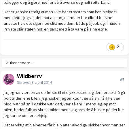
pålegger deg å gjøre noe for så å overse deg helt i etterkant.
Det er ganske utrolig at man ikke har et system som kan hjelpe til
med dette. Jeg vet derimot at mange firmaer har tilbud for sine
ansatte hvis det skjer noe slikt med dem, både på jobb og i fritiden.
Private slår staten nok en gang med å ta vare på sine egne.
2
2 uker senere...
Wildberry
#5
Skrevet
8. april 2014
Ja, jeg har vært en av de første til et ulykkessted, og den første til å gå
bort til den ene bilen. Jeg husker jeg tenkte: "vær så snill å ikke vær
blod, vær så snill og ikke vær død, vær så snill" mens jeg løp mot
bilen, hodet fullt av skrekkbilder mens jeg prøvde å huske på det lille
jeg kunne om førstehjelp.
Det er viktig at hjelperne får hjelp etter alvorlige ulykker hvor man ser