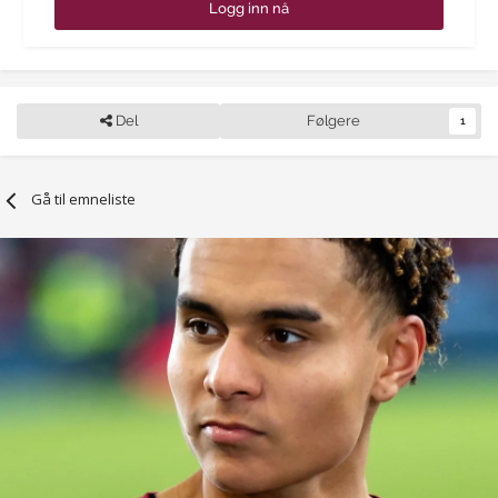
Logg inn nå
Del
Følgere
1
Gå til emneliste