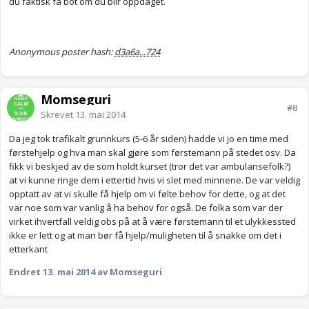
du faktisk få bot om du blir oppdaget.
Anonymous poster hash:
d3a6a...724
Momseguri
#8
Skrevet
13. mai 2014
Da jeg tok trafikalt grunnkurs (5-6 år siden) hadde vi jo en time med
førstehjelp og hva man skal gjøre som førstemann på stedet osv. Da
fikk vi beskjed av de som holdt kurset (tror det var ambulansefolk?)
at vi kunne ringe dem i ettertid hvis vi slet med minnene. De var veldig
opptatt av at vi skulle få hjelp om vi følte behov for dette, og at det
var noe som var vanlig å ha behov for også. De folka som var der
virket ihvertfall veldig obs på at å være førstemann til et ulykkessted
ikke er lett og at man bør få hjelp/muligheten til å snakke om det i
etterkant
Endret
13. mai 2014
av Momseguri