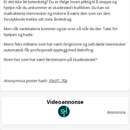
Er det ikke litt betenkelig? Du er ifølge loven pliktig til å stoppe og
hjelpe når du ankommer et skadested i trafikken. Du kan se
maltrakterte mennesker og risikere å være den som ser den
forulykkede trekke sitt siste åndedrag.
Men når nødetatene kommer og tar over så står du der. Takk for
hjelpen og hade.
Mens feks militære som har vært i krigssone og sett døde mennesker
automatisk får profesjonelt opplegg med debrifing.
Noen her som har vært førstemann på skadestedet?
Anonymous poster hash:
10a37...70a
Videoannonse
Annonse