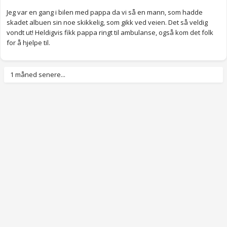
Jeg var en gang i bilen med pappa da vi så en mann, som hadde
skadet albuen sin noe skikkelig, som gikk ved veien. Det så veldig
vondt ut! Heldigvis fikk pappa ringt til ambulanse, også kom det folk
for å hjelpe til.
1 måned senere...