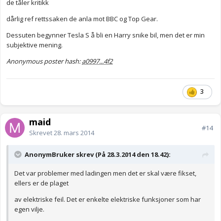
de tåler kritikk
dårlig ref rettssaken de anla mot BBC og Top Gear.
Dessuten begynner Tesla S å bli en Harry snike bil, men det er min
subjektive mening.
Anonymous poster hash:
a0997...4f2
3
maid
#14
Skrevet
28. mars 2014
AnonymBruker skrev (På 28.3.2014 den 18.42):
Det var problemer med ladingen men det er skal være fikset,
ellers er de plaget
av elektriske feil. Det er enkelte elektriske funksjoner som har
egen vilje.