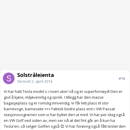
Solstrålejenta
#16
Skrevet
2. april 2014
Vi har hatt Tesla model s i noen uker nå og er superfornøyd! Den er
god å kjøre, miljøvennlig og sprek. I tillegg har den masse
bagasjeplass og er romslig innvendig. Vi får lett plass til stor
barnevogn, barnesete +++ Faktisk bedre plass enn i VW Passat
stasjonsvognenen som vi har byttet den ut med. Vi har per idag også
en VW Golf ved siden av, men ser nå at det fint går an å kun ha
Tesla'en, så selger Golfen også 😊 Vi har forøvrig også fått testet den