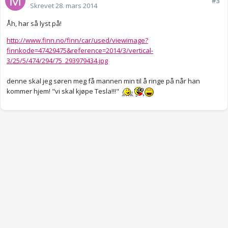
#3
Skrevet
28. mars 2014
Åh, har så lyst på!
http://www.finn.no/finn/car/used/viewimage?
finnkode=47429475&reference=2014/3/vertical-
3/25/5/474/294/75_293979434.jpg
denne skal jeg søren meg få mannen min til å ringe på når han
kommer hjem! "vi skal kjøpe Tesla!!!"