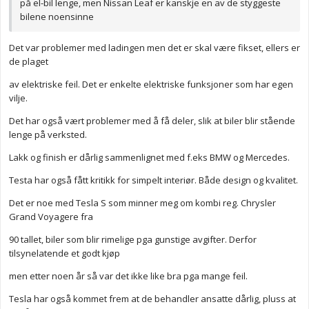
på el-bil lenge, men Nissan Leaf er kanskje en av de styggeste
bilene noensinne
Det var problemer med ladingen men det er skal være fikset, ellers er
de plaget
av elektriske feil. Det er enkelte elektriske funksjoner som har egen
vilje.
Det har også vært problemer med å få deler, slik at biler blir stående
lenge på verksted.
Lakk og finish er dårlig sammenlignet med f.eks BMW og Mercedes.
Testa har også fått kritikk for simpelt interiør. Både design og kvalitet.
Det er noe med Tesla S som minner meg om kombi reg. Chrysler
Grand Voyagere fra
90 tallet, biler som blir rimelige pga gunstige avgifter. Derfor
tilsynelatende et godt kjøp
men etter noen år så var det ikke like bra pga mange feil.
Tesla har også kommet frem at de behandler ansatte dårlig, pluss at