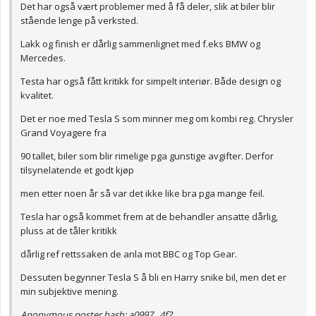
Det har også vært problemer med å få deler, slik at biler blir
stående lenge på verksted.
Lakk og finish er dårlig sammenlignet med f.eks BMW og
Mercedes.
Testa har også fått kritikk for simpelt interiør. Både design og
kvalitet.
Det er noe med Tesla S som minner meg om kombi reg. Chrysler
Grand Voyagere fra
90 tallet, biler som blir rimelige pga gunstige avgifter. Derfor
tilsynelatende et godt kjøp
men etter noen år så var det ikke like bra pga mange feil.
Tesla har også kommet frem at de behandler ansatte dårlig,
pluss at de tåler kritikk
dårlig ref rettssaken de anla mot BBC og Top Gear.
Dessuten begynner Tesla S å bli en Harry snike bil, men det er
min subjektive mening.
Anonymous poster hash:
a0997...4f2