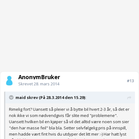
AnonymBruker
#13
Skrevet
28. mars 2014
maid skrev (På 28.3.2014 den 15.29):
Rimelig fort? Uansett så pleier vi å bytte bil hvert 2-3 år, så det er
nok ikke vi som nødvendgivis får slite med "problemene".
Uansett hvilken bil en kjøper så vil det alltid være noen som sier
"den har masse feil" bla bla. Setter selvfølgelig pris på innspill,
men hadde vært fint hvis du utdyper det litt mer :-) Har hatt lyst