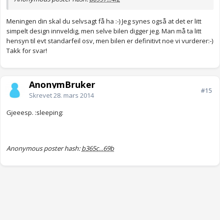
Meningen din skal du selvsagt få ha :-) Jeg synes også at det er litt
simpelt design innveldig, men selve bilen digger jeg. Man må ta litt
hensyn til evt standarfeil osv, men bilen er definitivt noe vi vurderer:-)
Takk for svar!
AnonymBruker
#15
Skrevet
28. mars 2014
Gjeeesp. :sleeping:
Anonymous poster hash:
b365c...69b