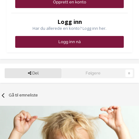
Opprett en konto
Logg inn
Har du allerede en konto? Logg inn her.
Logg inn nå
Del
Følgere
0
Gå til emneliste