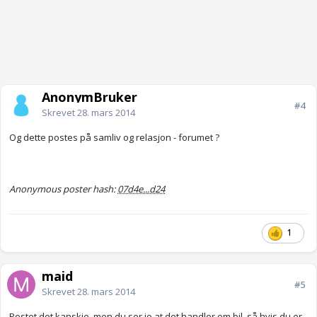
AnonymBruker
#4
Skrevet
28. mars 2014
Og dette postes på samliv og relasjon - forumet ?
Anonymous poster hash:
07d4e...d24
1
maid
#5
Skrevet
28. mars 2014
Postet det kanskje, men du ser jo at det handler om bil, så hvis du er