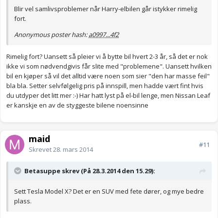
Blir vel samlivsproblemer når Harry-elbilen går istykker rimelig
fort.
Anonymous poster hash:
a0997...4f2
Rimelig fort? Uansett så pleier vi å bytte bil hvert 2-3 år, så det er nok
ikke vi som nødvendgivis får slite med "problemene". Uansett hvilken
bil en kjøper så vil det alltid være noen som sier "den har masse feil"
bla bla. Setter selvfølgelig pris på innspill, men hadde vært fint hvis
du utdyper det litt mer :-) Har hatt lyst på el-bil lenge, men Nissan Leaf
er kanskje en av de styggeste bilene noensinne
maid
#11
Skrevet
28. mars 2014
Betasuppe skrev (På 28.3.2014 den 15.29):
Sett Tesla Model X? Det er en SUV med fete dører, og mye bedre
plass.