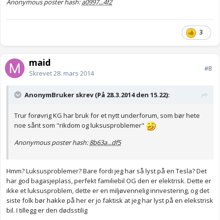
Anonymous poster hash:
a0997...4f2
3
maid
#8
Skrevet
28. mars 2014
AnonymBruker skrev (På 28.3.2014 den 15.22):
Trur forøvrig KG har bruk for et nytt underforum, som bør hete
noe sånt som "rikdom og luksusproblemer"
Anonymous poster hash:
8b63a...df5
Hmm? Luksusproblemer? Bare fordi jeg har så lyst på en Tesla? Det
har god bagasjeplass, perfekt familiebil OG den er elektrisk. Dette er
ikke et luksusproblem, dette er en miljøvennelig innvestering, og det
siste folk bør hakke på her er jo faktisk at jeg har lyst på en elekstrisk
bil. I tillegg er den dødsstilig