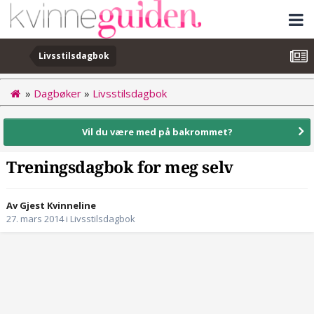
Livsstilsdagbok
»
Dagbøker
»
Livsstilsdagbok
Vil du være med på bakrommet?
Treningsdagbok for meg selv
Av Gjest Kvinneline
27. mars 2014
i
Livsstilsdagbok