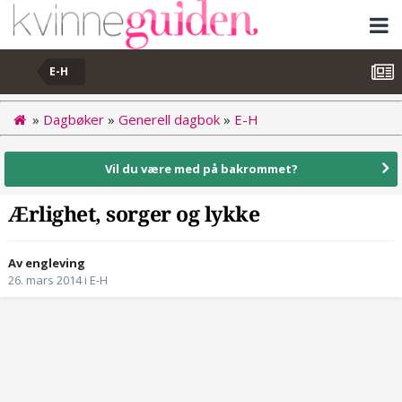
E-H
»
Dagbøker
»
Generell dagbok
»
E-H
Vil du være med på bakrommet?
Ærlighet, sorger og lykke
Av engleving
26. mars 2014
i
E-H