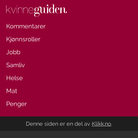
Kommentarer
Kjønnsroller
Jobb
Samliv
Helse
Mat
Penger
Denne siden er en del av
Klikk.no
.