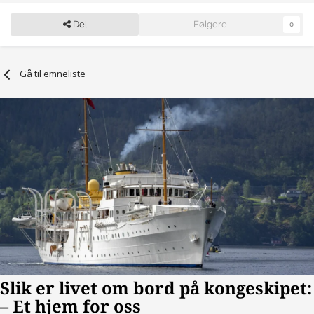
Del
Følgere
0
Gå til emneliste