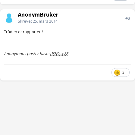
AnonymBruker
#3
Skrevet
25. mars 2014
Tråden er rapportert!
Anonymous poster hash:
df7f9...e88
3