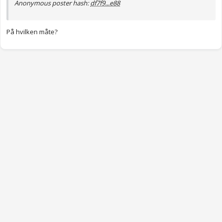
Anonymous poster hash:
df7f9...e88
På hvilken måte?