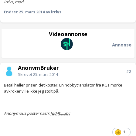
Irrlys, mod.
Endret
25. mars 2014
av irrlys
Videoannonse
Annonse
AnonymBruker
#2
Skrevet
25. mars 2014
Betal heller prisen det koster. En hobbytranslatør fra KGs mørke
avkroker ville ikke jeg stolt på.
Anonymous poster hash:
fdd4b...3bc
1