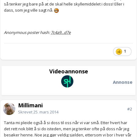
så tenker jeg bare på at de skal helle skyllemiddelet i doss! Eller i
dass, som jeg ville sagt nå.
Anonymous poster hash:
7c4a9...d7e
1
Videoannonse
Annonse
Millimani
#2
Skrevet
25. mars 2014
Tanta mi pleide også å si doss til oss når vi var små. Etter hvert har
det rett nok blitt å si do isteden, men jeg tenker ofte på doss når jeg
besøker henne. Noe jeg gjør veldig sjelden, ettersom vi bor i hver vår