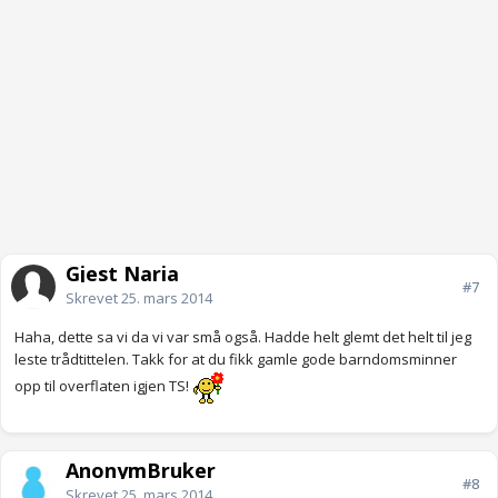
Gjest Naria
#7
Skrevet
25. mars 2014
Haha, dette sa vi da vi var små også. Hadde helt glemt det helt til jeg
leste trådtittelen. Takk for at du fikk gamle gode barndomsminner
opp til overflaten igjen TS!
AnonymBruker
#8
Skrevet
25. mars 2014