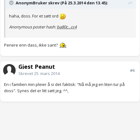
AnonymBruker skrev (På 25.3.2014 den 13.45):
haha, doss. For et søtt ord
Anonymous poster hash:
ba80c...cc4
Penere enn dass, ikke sant?
Gjest Peanut
#6
Skrevet
25. mars 2014
En i familien min pleier å si det faktisk: "Nå må jeg en liten tur på
doss". Synes det er litt søtt jeg. ^^,