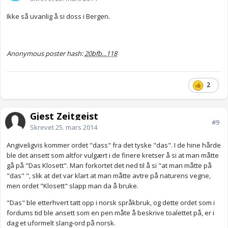
Ikke så uvanlig å si doss i Bergen.
Anonymous poster hash:
20bfb...118
2
Gjest Zeitgeist
#9
Skrevet
25. mars 2014
Angiveligvis kommer ordet "dass" fra det tyske "das". I de hine hårde
ble det ansett som altfor vulgært i de finere kretser å si at man måtte
gå på "Das Klosett". Man forkortet det ned til å si "at man måtte på
"das" ", slik at det var klart at man måtte avtre på naturens vegne,
men ordet "Klosett" slapp man da å bruke.
"Das" ble etterhvert tatt opp i norsk språkbruk, og dette ordet som i
fordums tid ble ansett som en pen måte å beskrive toalettet på, er i
dag et uformelt slang-ord på norsk.