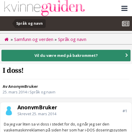
Språk og navn
»
Samfunn og verden
»
Språk og navn
Vil du være med på bakrommet?
I doss!
Av AnonymBruker
25. mars 2014
i
Språk og navn
AnonymBruker
#1
Skrevet
25. mars 2014
Da jeg var liten sa vi doss i stedet for do, og når jeg ser den
vaskemaskinreklamen på siden her som har i-DOS doseringssystem