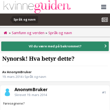
Språk og navn
»
Samfunn og verden
»
Språk og navn
Vil du være med på bakrommet?
Nynorsk! Hva betyr dette?
Av AnonymBruker
19. mars 2014
i
Språk og navn
AnonymBruker
#1
Skrevet
19. mars 2014
Føresegnene?