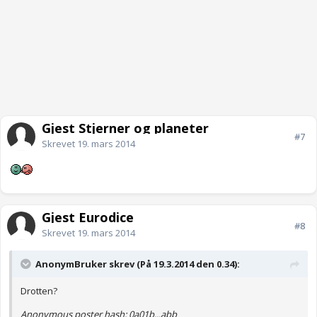
Gjest Stjerner og planeter
#7
Skrevet
19. mars 2014
Gjest Eurodice
#8
Skrevet
19. mars 2014
AnonymBruker skrev (På 19.3.2014 den 0.34):
Drotten?
Anonymous poster hash:
0a01b...abb