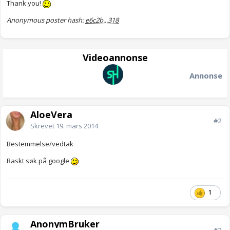
Thank you!
Anonymous poster hash:
e6c2b...318
Videoannonse
Annonse
AloeVera
#2
Skrevet
19. mars 2014
Bestemmelse/vedtak
Raskt søk på google
1
AnonymBruker