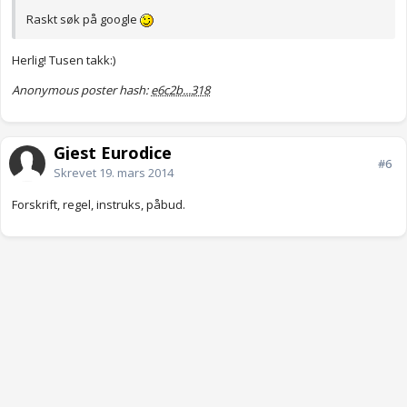
Raskt søk på google
Herlig! Tusen takk:)
Anonymous poster hash:
e6c2b...318
Gjest Eurodice
#6
Skrevet
19. mars 2014
Forskrift, regel, instruks, påbud.