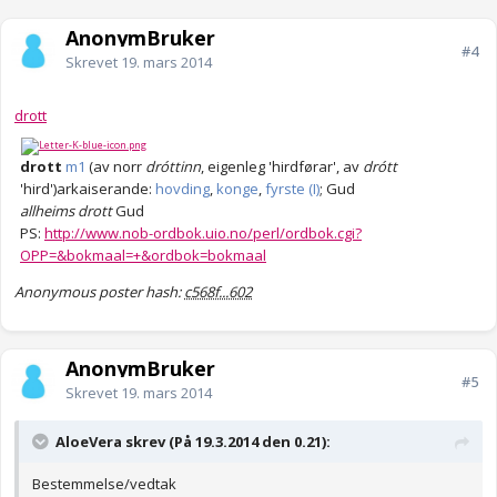
AnonymBruker
#4
Skrevet
19. mars 2014
drott
drott
m1
(av norr
dróttinn
, eigenleg 'hirdførar', av
drótt
'hird')
arkaiserande:
hovding
,
konge
,
fyrste (I)
; Gud
allheims drott
Gud
PS:
http://www.nob-ordbok.uio.no/perl/ordbok.cgi?
OPP=&bokmaal=+&ordbok=bokmaal
Anonymous poster hash:
c568f...602
AnonymBruker
#5
Skrevet
19. mars 2014
AloeVera skrev (På 19.3.2014 den 0.21):
Bestemmelse/vedtak