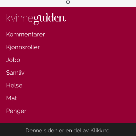
Kommentarer
Kjønnsroller
Jobb
Samliv
Helse
Mat
Penger
Denne siden er en del av
Klikk.no
.