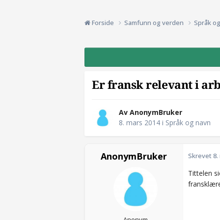
Forside
Samfunn og verden
Språk o
Er fransk relevant i ar
Av AnonymBruker
8. mars 2014
i
Språk og navn
AnonymBruker
Skrevet
8.
Tittelen s
fransklære
Anonym