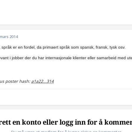
 mars 2014
a spr
åk er en fordel, da primaert spr
åk som spansk, fransk, tysk osv.
evant i jobber der du har internasjonale klienter eller samarbeid med ut
s poster hash:
a1a22...314
ett en konto eller logg inn for å komme