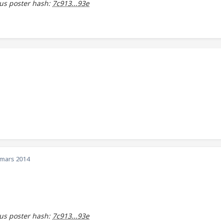
s poster hash:
7c913...93e
 mars 2014
s poster hash:
7c913...93e