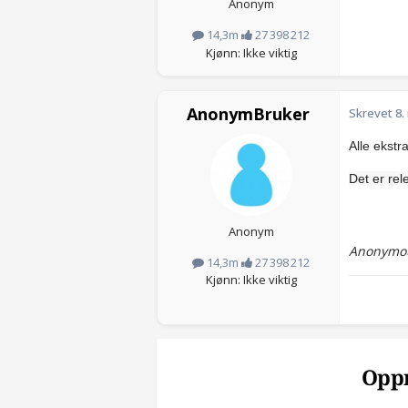
Anonym
14,3m
27 398 212
Kjønn: Ikke viktig
AnonymBruker
Skrevet
8.
Alle ekstr
Det er rel
Anonym
Anonymou
14,3m
27 398 212
Kjønn: Ikke viktig
Oppr