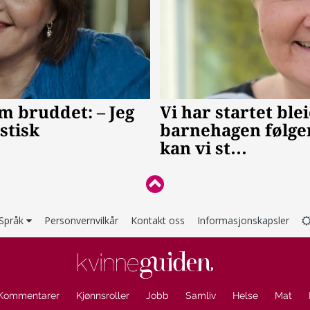
Språk
Personvernvilkår
Kontakt oss
Informasjonskapsler
Kommentarer
Kjønnsroller
Jobb
Samliv
Helse
Mat