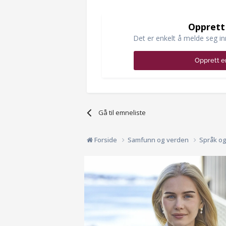
Opprett
Det er enkelt å melde seg in
Opprett e
Gå til emneliste
Forside
Samfunn og verden
Språk o