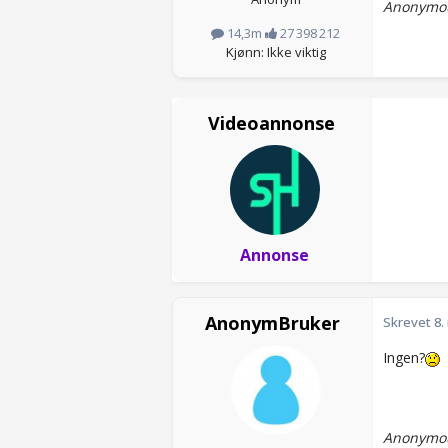
Anonymou
14,3m
27 398 212
Kjønn: Ikke viktig
Videoannonse
Annonse
AnonymBruker
Skrevet
8.
Ingen?
Anonymou