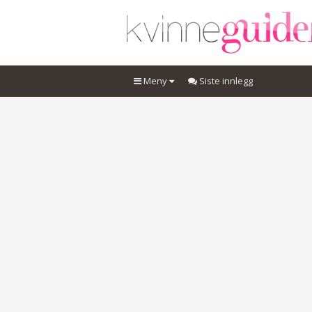
Meny
Siste innlegg