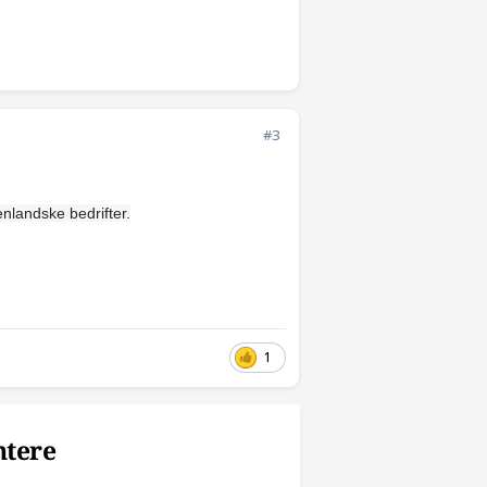
#3
enlandske bedrifter.
1
ntere