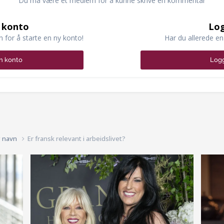
Du må være et medlem for å kunne skrive en kommentar
 konto
Log
n for å starte en ny konto!
Har du allerede en
n konto
Logg
g navn
Er fransk relevant i arbeidslivet?