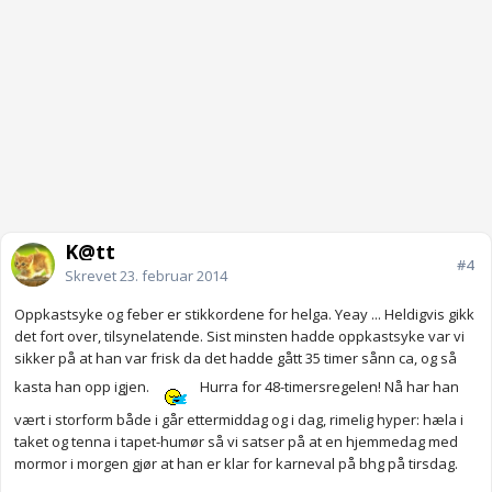
K@tt
#4
Skrevet
23. februar 2014
Oppkastsyke og feber er stikkordene for helga. Yeay ... Heldigvis gikk
det fort over, tilsynelatende. Sist minsten hadde oppkastsyke var vi
sikker på at han var frisk da det hadde gått 35 timer sånn ca, og så
kasta han opp igjen.
Hurra for 48-timersregelen! Nå har han
vært i storform både i går ettermiddag og i dag, rimelig hyper: hæla i
taket og tenna i tapet-humør så vi satser på at en hjemmedag med
mormor i morgen gjør at han er klar for karneval på bhg på tirsdag.