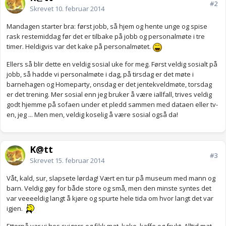
#2
Skrevet
10. februar 2014
Mandagen starter bra: først jobb, så hjem og hente unge og spise
rask restemiddag før det er tilbake på jobb og personalmøte i tre
timer. Heldigvis var det kake på personalmøtet.
Ellers så blir dette en veldig sosial uke for meg. Først veldig sosialt på
jobb, så hadde vi personalmøte i dag, på tirsdag er det møte i
barnehagen og Homeparty, onsdag er det jentekveldmøte, torsdag
er det trening. Mer sosial enn jeg bruker å være iallfall, trives veldig
godt hjemme på sofaen under et pledd sammen med dataen eller tv-
en, jeg ... Men men, veldig koselig å være sosial også da!
K@tt
#3
Skrevet
15. februar 2014
Våt, kald, sur, slapsete lørdag! Vært en tur på museum med mann og
barn. Veldig gøy for både store og små, men den minste syntes det
var veeeeldig langt å kjøre og spurte hele tida om hvor langt det var
igjen.