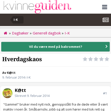
I-K
»
Dagbøker
»
Generell dagbok
»
I-K
Vil du være med på bakrommet?
Hverdagskaos
Av K@tt
9. februar 2014
i
I-K
K@tt
#1
Skrevet
9. februar 2014
"Gammel" bruker med nytt nick, gjenoppstått fra de døde etter å vært
inaktiv i noen år. Småbarnsliv, jobb og alt som hører med tok rett og