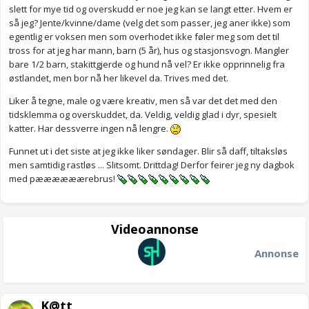
slett for mye tid og overskudd er noe jeg kan se langt etter. Hvem er
så jeg? Jente/kvinne/dame (velg det som passer, jeg aner ikke) som
egentlig er voksen men som overhodet ikke føler meg som det til
tross for at jeg har mann, barn (5 år), hus og stasjonsvogn. Mangler
bare 1/2 barn, stakittgjerde og hund nå vel? Er ikke opprinnelig fra
østlandet, men bor nå her likevel da. Trives med det.
Liker å tegne, male og være kreativ, men så var det det med den
tidsklemma og overskuddet, da. Veldig, veldig glad i dyr, spesielt
katter. Har dessverre ingen nå lengre.
Funnet ut i det siste at jeg ikke liker søndager. Blir så daff, tiltaksløs
men samtidig rastløs ... Slitsomt. Drittdag! Derfor feirer jeg ny dagbok
med pæææææærebrus!
Videoannonse
Annonse
K@tt