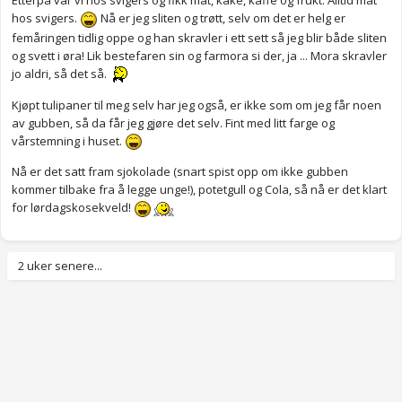
Etterpå var vi hos svigers og fikk mat, kake, kaffe og frukt. Alltid mat
hos svigers.
Nå er jeg sliten og trøtt, selv om det er helg er
femåringen tidlig oppe og han skravler i ett sett så jeg blir både sliten
og svett i øra! Lik bestefaren sin og farmora si der, ja ... Mora skravler
jo aldri, så det så.
Kjøpt tulipaner til meg selv har jeg også, er ikke som om jeg får noen
av gubben, så da får jeg gjøre det selv. Fint med litt farge og
vårstemning i huset.
Nå er det satt fram sjokolade (snart spist opp om ikke gubben
kommer tilbake fra å legge unge!), potetgull og Cola, så nå er det klart
for lørdagskosekveld!
2 uker senere...