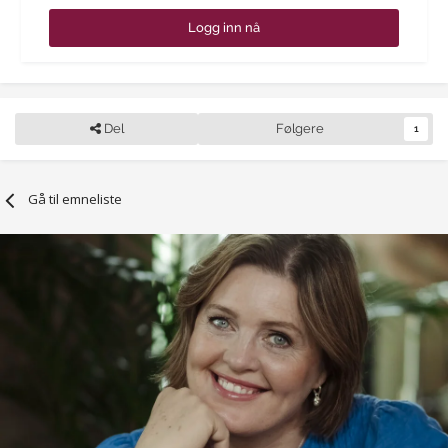
Logg inn nå
Del
Følgere
1
Gå til emneliste