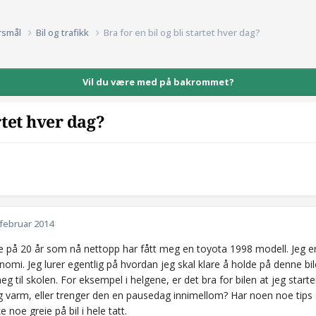
rsmål
Bil og trafikk
Bra for en bil og bli startet hver dag?
Vil du være med på bakrommet?
artet hver dag?
 februar 2014
te på 20 år som nå nettopp har fått meg en toyota 1998 modell. Jeg 
nomi. Jeg lurer egentlig på hvordan jeg skal klare å holde på denne bi
til skolen. For eksempel i helgene, er det bra for bilen at jeg starter
og varm, eller trenger den en pausedag innimellom? Har noen noe tip
e noe greie på bil i hele tatt.