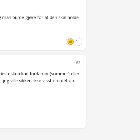
ing man burde gjøre for at den skal holde
1
#3
terievæsken kan fordampe(sommer) eller
n jeg ville sikkert ikke visst om det om