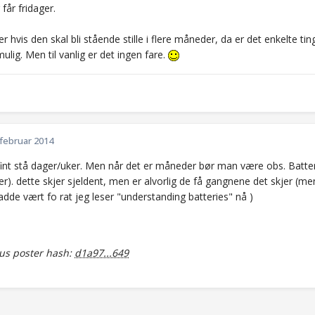
 får fridager.
r hvis den skal bli stående stille i flere måneder, da er det enkelte t
ulig. Men til vanlig er det ingen fare.
 februar 2014
 fint stå dager/uker. Men når det er måneder bør man være obs. Bat
ter). dette skjer sjeldent, men er alvorlig de få gangnene det skjer (me
adde vært fo rat jeg leser "understanding batteries" nå )
s poster hash:
d1a97...649