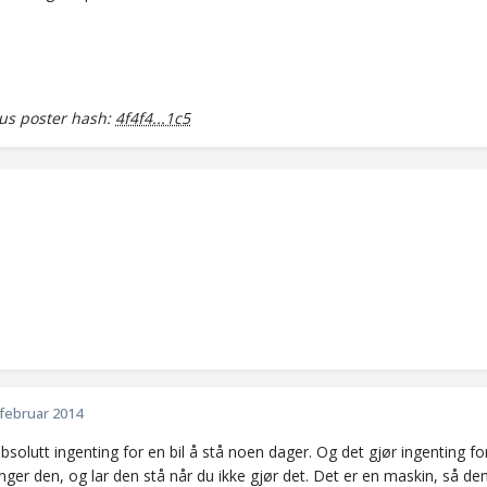
s poster hash:
4f4f4...1c5
 februar 2014
bsolutt ingenting for en bil å stå noen dager. Og det gjør ingenting fo
nger den, og lar den stå når du ikke gjør det. Det er en maskin, så d