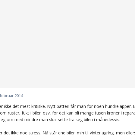
 februar 2014
er ikke det mest kritiske. Nytt batteri får man for noen hundrelapper
m ruster, fukt i bilen osv, for det kan bli mange tusen kroner i repar
eg om med mindre man skal sette fra seg bilen i månedesvis.
 er det ikke noe stress. Nå står ene bilen min til vinterlagring, men ell