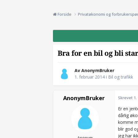
Forside
Privatøkonomi og forbrukerspø
Bra for en bil og bli st
Av AnonymBruker
1. februar 2014
i
Bil og trafikk
AnonymBruker
Skrevet
1.
Er en jen
dårlig øko
komme meg 
blir god 
jeg har ikk
Anonym