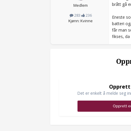
brått gå e
Medlem
283
236
Eneste som
Kjønn: Kvinne
batteri og
får man s
fikses, da
Oppr
Opprett
Det er enkelt å melde seg in
Opprett e