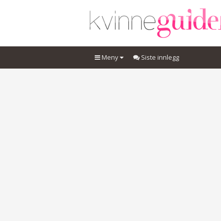
Meny
Siste innlegg