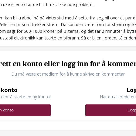
n uke eller to før de blir brukt. Ikke noe problem.
 kan bli trøbbel nå på vinterstid med å sette fra seg bil over et par 
/eller en bil som trekker strøm. Da kan den være tom for strøm og ikke 
om sagt for 500-1000 kroner på Biltema, og det tar 2 minutter å bytte
 ustabil elektronikk kan starte en bilbrann. Så er bilen i orden, tåler den
ett en konto eller logg inn for å komme
Du må være et medlem for å kunne skrive en kommentar
 konto
Log
n for å starte en ny konto!
Har du allerede en
n konto
Logg