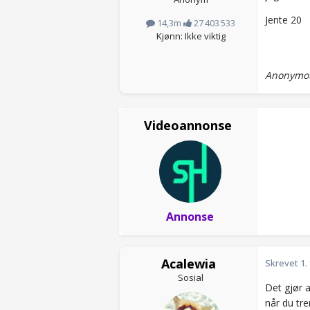
Jente 20
14,3m
27 403 533
Kjønn: Ikke viktig
Anonymou
Videoannonse
Annonse
Acalewia
Skrevet
1.
Sosial
Det gjør a
når du tre