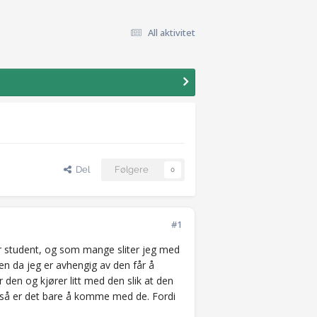
All aktivitet
Del
Følgere
0
#1
er student, og som mange sliter jeg med
len da jeg er avhengig av den får å
 den og kjører litt med den slik at den
s så er det bare å komme med de. Fordi