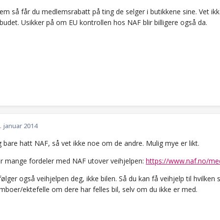
m så får du medlemsrabatt på ting de selger i butikkene sine. Vet ik
udet. Usikker på om EU kontrollen hos NAF blir billigere også da.
. januar 2014
 bare hatt NAF, så vet ikke noe om de andre. Mulig mye er likt.
r mange fordeler med NAF utover veihjelpen:
https://www.naf.no/m
lger også veihjelpen deg, ikke bilen. Så du kan få veihjelp til hvilken so
mboer/ektefelle om dere har felles bil, selv om du ikke er med.