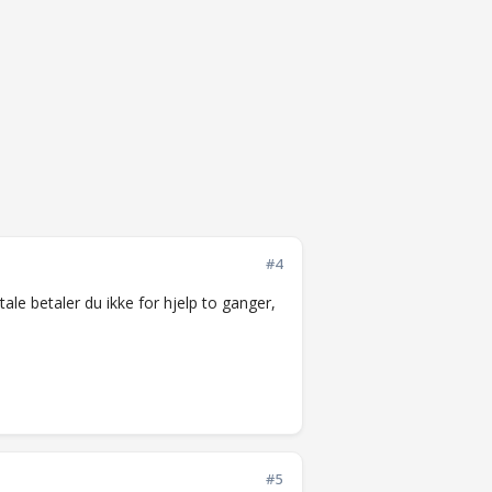
#4
ale betaler du ikke for hjelp to ganger,
#5