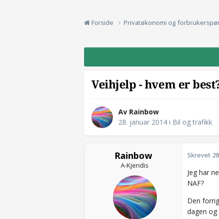
Forside
Privatøkonomi og forbrukerspø
Veihjelp - hvem er best
Av Rainbow
28. januar 2014
i
Bil og trafikk
Rainbow
Skrevet
28
A-Kjendis
Jeg har n
NAF?
Den forrig
dagen og 