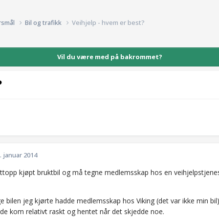
rsmål
Bil og trafikk
Veihjelp - hvem er best?
Vil du være med på bakrommet?
?
. januar 2014
ettopp kjøpt bruktbil og må tegne medlemsskap hos en veihjelpstjenes
e bilen jeg kjørte hadde medlemsskap hos Viking (det var ikke min bil), 
de kom relativt raskt og hentet når det skjedde noe.