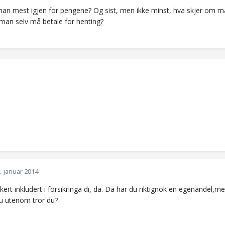
man mest igjen for pengene? Og sist, men ikke minst, hva skjer om 
 man selv må betale for henting?
. januar 2014
kert inkludert i forsikringa di, da. Da har du riktignok en egenandel,m
u utenom tror du?