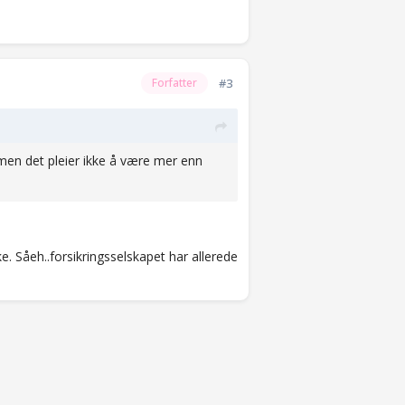
#3
Forfatter
l,men det pleier ikke å være mer enn
ke. Såeh..forsikringsselskapet har allerede