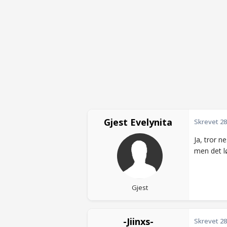
Gjest Evelynita
Skrevet
28
Ja, tror n
men det l
Gjest
-Jiinxs-
Skrevet
28