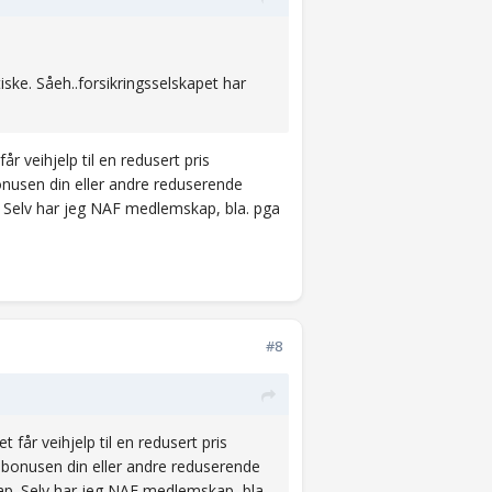
iske. Såeh..forsikringsselskapet har
r veihjelp til en redusert pris
nusen din eller andre reduserende
. Selv har jeg NAF medlemskap, bla. pga
#8
 får veihjelp til en redusert pris
 bonusen din eller andre reduserende
kap. Selv har jeg NAF medlemskap, bla.