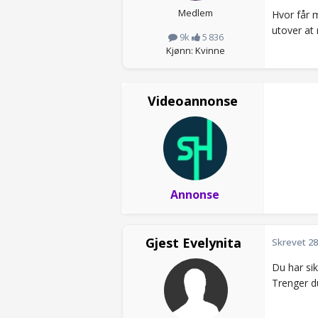
Medlem
Hvor får 
utover at
9k
5 836
Kjønn: Kvinne
Videoannonse
Annonse
Gjest Evelynita
Skrevet
28
Du har sik
Trenger d