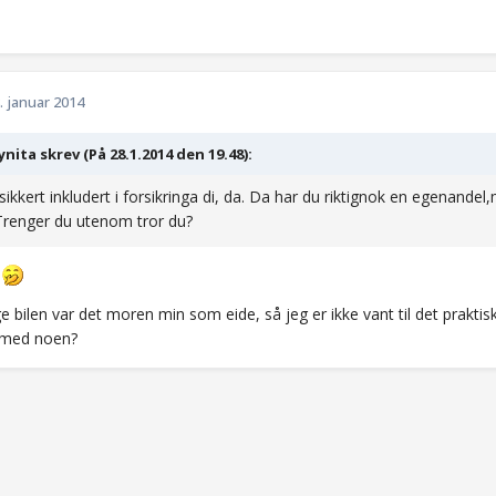
. januar 2014
ynita skrev (På 28.1.2014 den 19.48):
sikkert inkludert i forsikringa di, da. Da har du riktignok en egenande
Trenger du utenom tror du?
!
e bilen var det moren min som eide, så jeg er ikke vant til det praktis
 med noen?