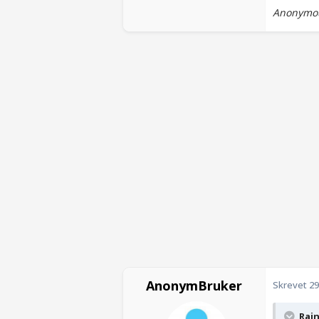
Anonymou
AnonymBruker
Skrevet
29
Rain