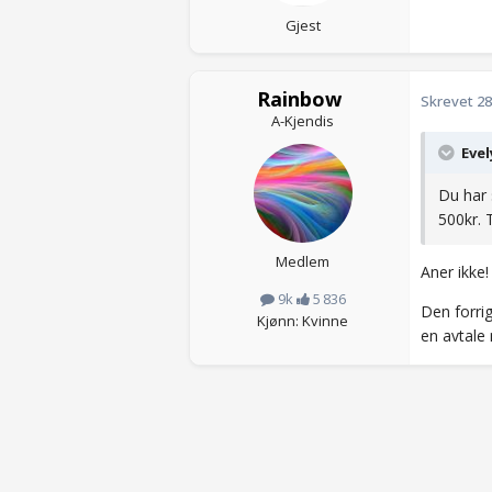
Gjest
Rainbow
Skrevet
28
A-Kjendis
Evel
Du har 
500kr. 
Medlem
Aner ikke
9k
5 836
Den forrig
Kjønn: Kvinne
en avtale