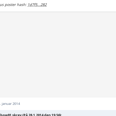
s poster hash:
1d7f5...282
. januar 2014
bow81 skrev (På 28.1.2014 den 19.56):