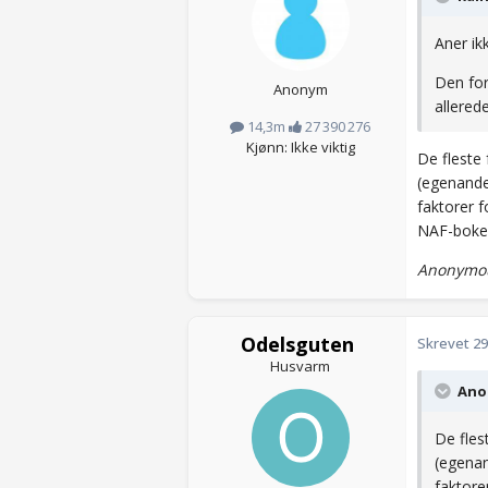
Aner ik
Den for
Anonym
allered
14,3m
27 390 276
Kjønn: Ikke viktig
De fleste 
(egenande
faktorer 
NAF-boken
Anonymou
Odelsguten
Skrevet
29
Husvarm
Anon
De fles
(egenan
faktore