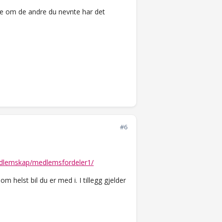
ke om de andre du nevnte har det
#6
edlemskap/medlemsfordeler1/
m helst bil du er med i. I tillegg gjelder