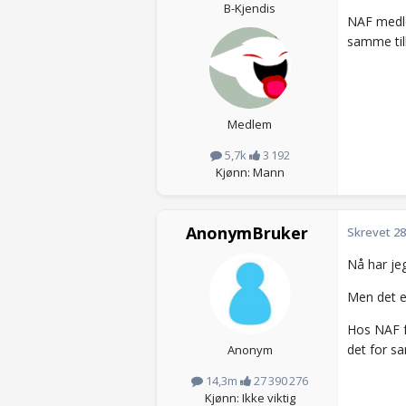
B-Kjendis
NAF medle
samme tilb
Medlem
5,7k
3 192
Kjønn: Mann
AnonymBruker
Skrevet
28
Nå har jeg
Men det e
Hos NAF fø
det for sa
Anonym
14,3m
27 390 276
Kjønn: Ikke viktig