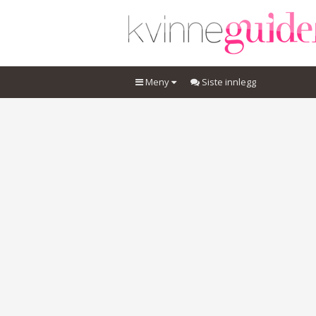
Meny
Siste innlegg