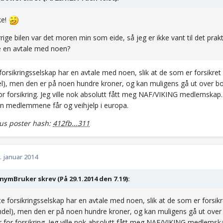
ke!
rige bilen var det moren min som eide, så jeg er ikke vant til det prakt
e en avtale med noen?
forsikringsselskap har en avtale med noen, slik at de som er forsikret få
l), men den er på noen hundre kroner, og kan muligens gå ut over bo
for forsikring. Jeg ville nok absolutt fått meg NAF/VIKING medlemskap
 medlemmene får og veihjelp i europa.
s poster hash:
412fb...311
. januar 2014
ymBruker skrev (På 29.1.2014 den 7.19):
te forsikringsselskap har en avtale med noen, slik at de som er forsikret
del), men den er på noen hundre kroner, og kan muligens gå ut over
r for forsikring. Jeg ville nok absolutt fått meg NAF/VIKING medlems