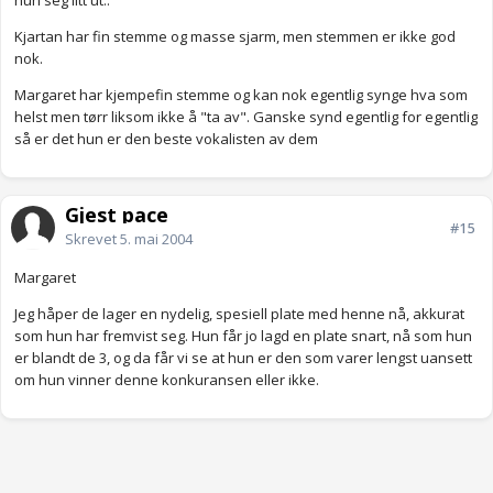
hun seg litt ut..
Kjartan har fin stemme og masse sjarm, men stemmen er ikke god
nok.
Margaret har kjempefin stemme og kan nok egentlig synge hva som
helst men tørr liksom ikke å "ta av". Ganske synd egentlig for egentlig
så er det hun er den beste vokalisten av dem
Gjest pace
#15
Skrevet
5. mai 2004
Margaret
Jeg håper de lager en nydelig, spesiell plate med henne nå, akkurat
som hun har fremvist seg. Hun får jo lagd en plate snart, nå som hun
er blandt de 3, og da får vi se at hun er den som varer lengst uansett
om hun vinner denne konkuransen eller ikke.