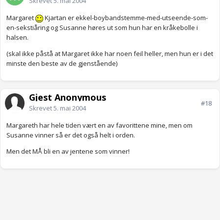
Skrevet
5. mai 2004
Margaret
Kjartan er ekkel-boybandstemme-med-utseende-som-
en-sekstiåring og Susanne høres ut som hun har en kråkebolle i
halsen.
(skal ikke påstå at Margaret ikke har noen feil heller, men hun er i det
minste den beste av de gjenstående)
Gjest Anonymous
#18
Skrevet
5. mai 2004
Margareth har hele tiden vært en av favorittene mine, men om
Susanne vinner så er det også helt i orden.
Men det MÅ bli en av jentene som vinner!