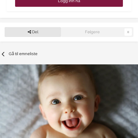
Logg inn nå
Del
Følgere
0
Gå til emneliste