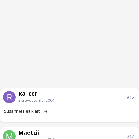
Ra|cer
#16
Skrevet
5. mai 2004
Susanne! Helt klart... :-)
Maetzii
#17