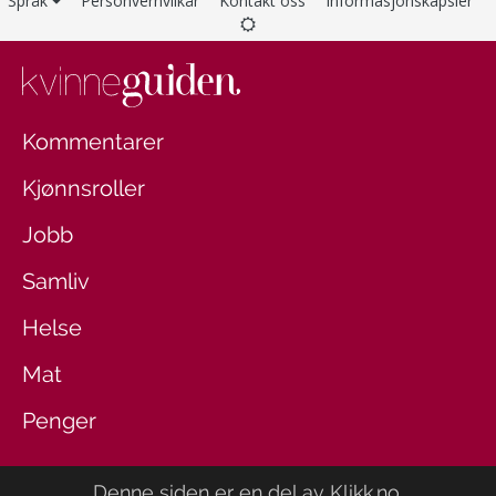
Språk
Personvernvilkår
Kontakt oss
Informasjonskapsler
Kommentarer
Kjønnsroller
Jobb
Samliv
Helse
Mat
Penger
Denne siden er en del av
Klikk.no
.