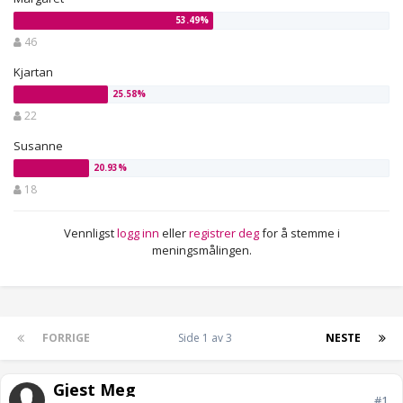
46
Kjartan
22
Susanne
18
Vennligst
logg inn
eller
registrer deg
for å stemme i
meningsmålingen.
FORRIGE
Side 1 av 3
NESTE
Gjest Meg
#1