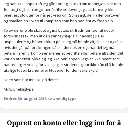
jeg har ikke lappen så jeg går bort og skal vri om tenningen, vrir den
for langt og bilen begynner å trille nedover. Jeg satt forøvrig ikke i
bilen, jeg sto utenfor når jeg vred om. Som sagt, den ruller bortover
og smeller inn i bilen til kompisen som han har lånt av faren sin.
To av dørene ble skadet og må byttes ut. Bedriften sier at det blir
forsikringssak, men at den sannsynligvis blir avvist ( De er
utspekulerte og håper sikkert på at jeg må betale alt). De sier også at
hvis det går på forsikringen så blir det nok en egenandel jeg må
betale. Faren til kompisen mener at bedriften bør betale alt siden det
var en arbeidsulykke og jeg ikke har lappen. Jeg vet ikke hvem som
har rett og er veldig fortvilet, jeg er student og har ikke råd til å betale
utallige tusen kroner eller titusener for den saks skyld.
Noen som har innspill på dette?
Mvh, Uheldigtype.
Endret
30. august 2013
av Uheldigtype
Opprett en konto eller logg inn for å