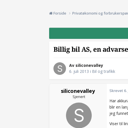
Forside
Privatøkonomi og forbrukerspø
Billig bil AS, en advarsel
Av siliconevalley
6. juli 2013
i
Bil og trafikk
siliconevalley
Skrevet
6.
Sjenert
Har akkura
blir en l
jeg funnet
Viser til li