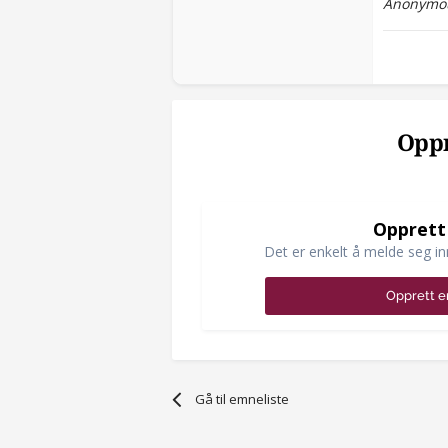
Anonymou
Oppr
Opprett
Det er enkelt å melde seg in
Opprett e
Gå til emneliste