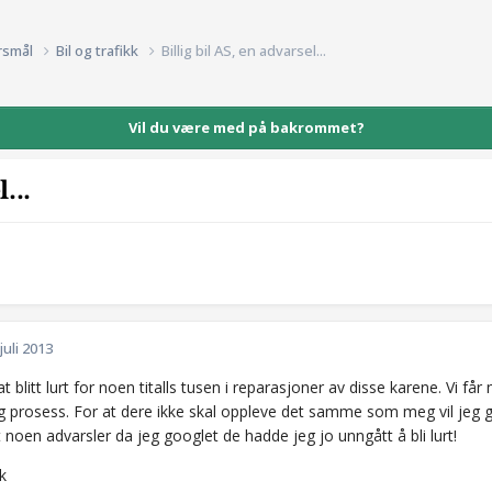
rsmål
Bil og trafikk
Billig bil AS, en advarsel...
Vil du være med på bakrommet?
...
 juli 2013
t blitt lurt for noen titalls tusen i reparasjoner av disse karene. Vi f
ang prosess. For at dere ikke skal oppleve det samme som meg vil jeg
 noen advarsler da jeg googlet de hadde jeg jo unngått å bli lurt!
nk