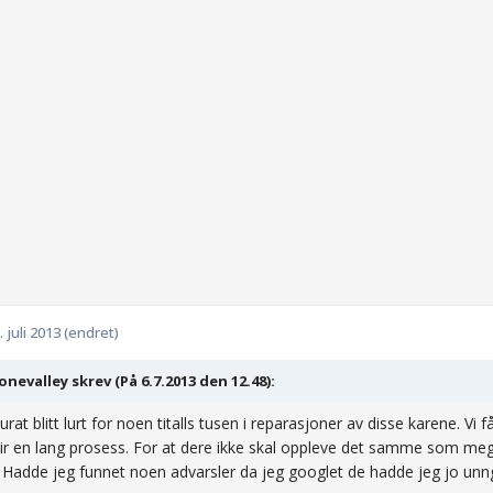
. juli 2013
(endret)
conevalley skrev (På 6.7.2013 den 12.48):
urat blitt lurt for noen titalls tusen i reparasjoner av disse karene. V
lir en lang prosess. For at dere ikke skal oppleve det samme som meg
 Hadde jeg funnet noen advarsler da jeg googlet de hadde jeg jo unngåt