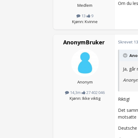
Om du lese
Medlem
13
9
Kjønn: Kvinne
AnonymBruker
Skrevet
13
Anon
Ja, går
Anonym
Anonym
14,3m
27 402 046
Kjønn: Ikke viktig
Riktig!
Det samme
motsatte a
Deutsche 