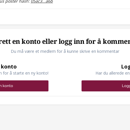
s poster hash:
05ac3...a6b
ett en konto eller logg inn for å komme
Du må være et medlem for å kunne skrive en kommentar
 konto
Log
n for å starte en ny konto!
Har du allerede en
n konto
Logg