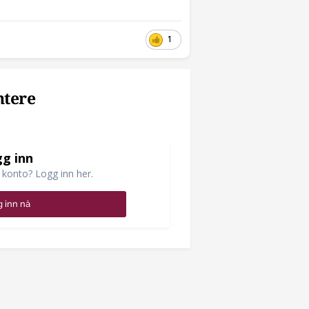
1
ntere
g inn
 konto? Logg inn her.
 inn nå