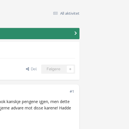
All aktivitet
Del
Følgere
0
#1
år nok kanskje pengene igjen, men dette
 gjerne advare mot disse karene! Hadde