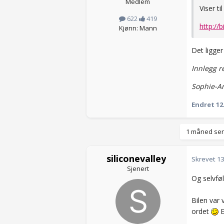
Medlem
Viser til
622
419
http://
Kjønn: Mann
Det ligger
Innlegg re
Sophie-A
Endret
12
1 måned sen
siliconevalley
Skrevet
13
Sjenert
Og selvfø
Bilen var 
ordet
E