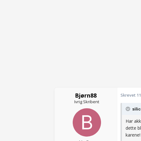
Bjørn88
Skrevet
11
Ivrig Skribent
sili
Har akk
dette b
karene!