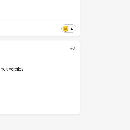
2
#3
helt verdiløs.