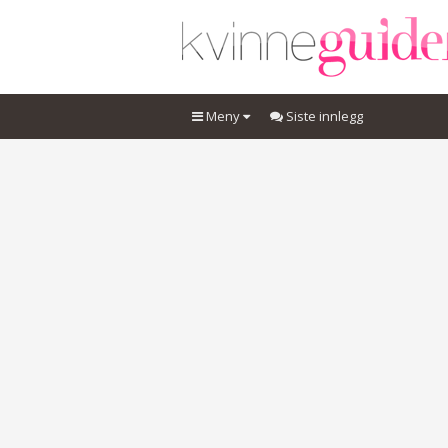
Meny
Siste innlegg