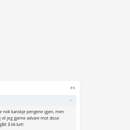
#4
i får nok kanskje pengene igjen, men
 vil jeg gjerne advare mot disse
t å bli lurt!