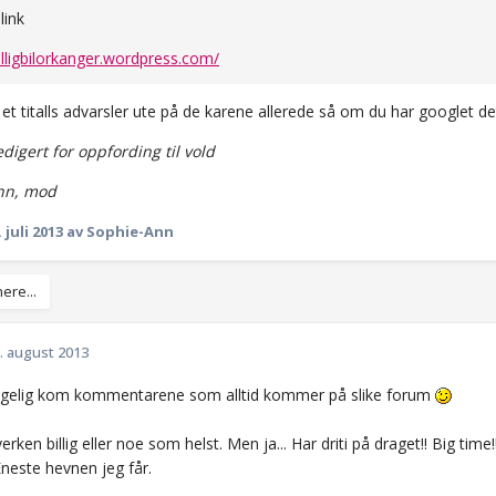
 link
billigbilorkanger.wordpress.com/
 et titalls advarsler ute på de karene allerede så om du har googlet 
digert for oppfording til vold
nn, mod
. juli 2013
av Sophie-Ann
ere...
. august 2013
lgelig kom kommentarene som alltid kommer på slike forum
verken billig eller noe som helst. Men ja... Har driti på draget!! Big ti
neste hevnen jeg får.