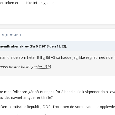
r linken er det ikke intetsigende.
. august 2013
ymBruker skrev (På 6.7.2013 den 12.52):
 man til noe som heter Billig Bil AS så hadde jeg ikke regnet med noe 
ous poster hash:
1acbe...315
 med folk som går på Bunnpris for å handle. Folk skjønner da at ove
v det navnet antyder er tilfelle?
Demokratische Republik, DDR. Tror noen de som levde der opplevde 