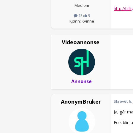
Medlem
http://bil
13
9
Kjønn: Kvinne
Videoannonse
Annonse
AnonymBruker
Skrevet
6.
Ja, går ma
Folk blir l