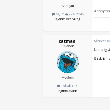
Anonym
Anonymou
14,3m
27 402 046
Kjønn: Ikke viktig
catman
Skrevet
10
C-Kjendis
Urimelig 
Beskriv hv
Medlem
1,5k
3 073
Kjønn: Mann