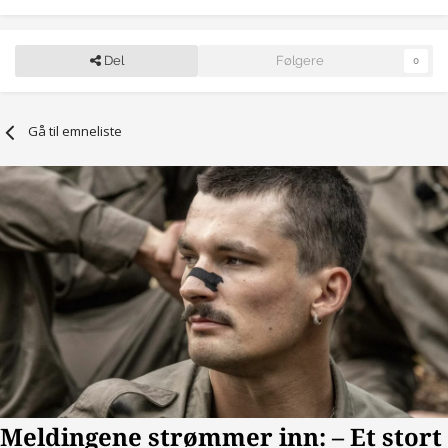
Del
Følgere
0
Gå til emneliste