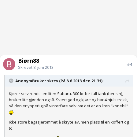
Bjørn88
#4
Skrevet
8. juni 2013
AnonymBruker skrev (På 8.6.2013 den 21.31):
Kjører selv rundt i en liten Subaru. 300 kr for full tank (bensin),
bruker lite gjør den også. Svært god og kjøre og har 4 hjuls trekk,
så den er ypperlig på vinterføre selv om det er en liten "konebil"
Ikke store bagasjerommet å skryte av, men plass til en koffert og
to.