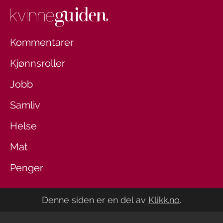
Kommentarer
Kjønnsroller
Jobb
Samliv
Helse
Mat
Penger
Denne siden er en del av
Klikk.no
.