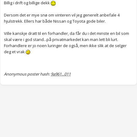
Billig i drift og billige dekk
Dersom det er mye snø om vinteren vil jeg generelt anbefale 4
hjulstrekk. Ellers har både Nissan og Toyota gode biler.
Ville kanskje dratt til en forhandler, da får du i det minste en bil som
skal være i god stand...på privatmarkedet kan man lett bli lurt.
Forhandlere er jo noen luringer de også, men ikke slik at de selger
deg et vrak
Anonymous poster hash:
9a961...011