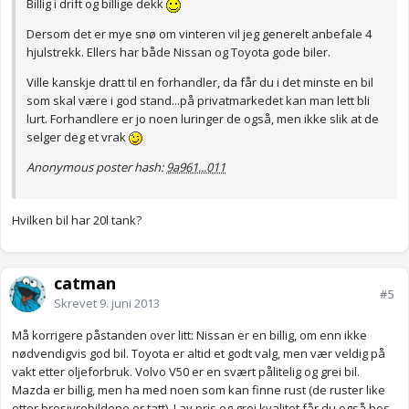
Billig i drift og billige dekk
Dersom det er mye snø om vinteren vil jeg generelt anbefale 4
hjulstrekk. Ellers har både Nissan og Toyota gode biler.
Ville kanskje dratt til en forhandler, da får du i det minste en bil
som skal være i god stand...på privatmarkedet kan man lett bli
lurt. Forhandlere er jo noen luringer de også, men ikke slik at de
selger deg et vrak
Anonymous poster hash:
9a961...011
Hvilken bil har 20l tank?
catman
#5
Skrevet
9. juni 2013
Må korrigere påstanden over litt: Nissan er en billig, om enn ikke
nødvendigvis god bil. Toyota er altid et godt valg, men vær veldig på
vakt etter oljeforbruk. Volvo V50 er en svært pålitelig og grei bil.
Mazda er billig, men ha med noen som kan finne rust (de ruster like
etter brosjyrebildene er tatt). Lav pris og grei kvalitet får du også hos