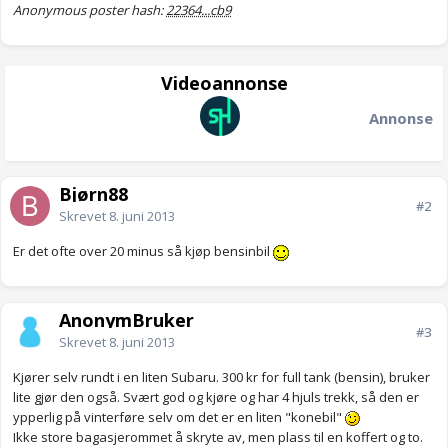
Anonymous poster hash:
22364...cb9
Videoannonse
Annonse
Bjørn88
#2
Skrevet
8. juni 2013
Er det ofte over 20 minus så kjøp bensinbil
AnonymBruker
#3
Skrevet
8. juni 2013
Kjører selv rundt i en liten Subaru. 300 kr for full tank (bensin), bruker
lite gjør den også. Svært god og kjøre og har 4 hjuls trekk, så den er
ypperlig på vinterføre selv om det er en liten "konebil"
Ikke store bagasjerommet å skryte av, men plass til en koffert og to.