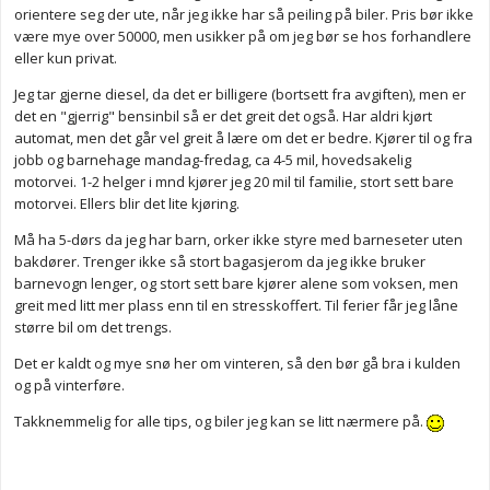
orientere seg der ute, når jeg ikke har så peiling på biler. Pris bør ikke
være mye over 50000, men usikker på om jeg bør se hos forhandlere
eller kun privat.
Jeg tar gjerne diesel, da det er billigere (bortsett fra avgiften), men er
det en "gjerrig" bensinbil så er det greit det også. Har aldri kjørt
automat, men det går vel greit å lære om det er bedre. Kjører til og fra
jobb og barnehage mandag-fredag, ca 4-5 mil, hovedsakelig
motorvei. 1-2 helger i mnd kjører jeg 20 mil til familie, stort sett bare
motorvei. Ellers blir det lite kjøring.
Må ha 5-dørs da jeg har barn, orker ikke styre med barneseter uten
bakdører. Trenger ikke så stort bagasjerom da jeg ikke bruker
barnevogn lenger, og stort sett bare kjører alene som voksen, men
greit med litt mer plass enn til en stresskoffert. Til ferier får jeg låne
større bil om det trengs.
Det er kaldt og mye snø her om vinteren, så den bør gå bra i kulden
og på vinterføre.
Takknemmelig for alle tips, og biler jeg kan se litt nærmere på.