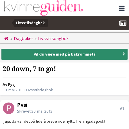
Livsstilsdagbok
»
Dagbøker
»
Livsstilsdagbok
Vil du være med på bakrommet?
20 down, 7 to go!
Av Pysj
30. mai 2013
i
Livsstilsdagbok
Pysj
#1
Skrevet
30. mai 2013
Jaja, da var det på tide å prøve noe nytt... Treningsdagbok!