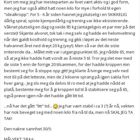
Kort om meg: Jeg har mesteparten av livet vært aktiv og i god form,
men jeg har også alltid hatt noen kilo for mye i forhold til egen
"idealkropp". For 5 - 6 år siden havnet jeg plutselig i en SKIKKELIG
dårlig spiral, spiste kjempedårlig og trening var ikke-eksisterende.
Våknet plutselig en dag og veide 85 kg (antageligvis et par mer på det
verste)! Skjønte alvoret, tok tak i meg selv og hadde en helomveltning
når det gjaldt kosthold og trening, og gikk i løpet av det neste
halvannet året ned drøyt 20 kg (yey!). Men så var det de siste
irriterende da... Målet mitt var i utgangspunktet 65. Jeg nådde 65, men
så at jeg ikke hadde hatt vondt av å miste 5 til. Tror jeg slet mer med
de siste 5 enn de forrige 20 tilsammen, for der hadde kroppen min
bestemt seg for å stoppe opp gitt! Jeg klarte å tvinge meg selv ned
mot 63 på det letteste, men de 2 kiloene sprang på igjen sabla fort
hver gang... Jeg slo meg da delvis til ro med at jeg hadde nådd et
platå, bestemte meg for å gi kroppen tid til å stabilisere seg på 65,
også prøve igjen når det hadde gått litt tid.
...nå har det gått "litt" tid...
Jeg har vært stabil i ca 3 (?) år nå, vekten
har nok beveget seg med noen kilo fra nå til da, men nå SKAL JEG TA
TAK!
Den nakne sannhet 30/5:
MÅLVEKT: 58 kg