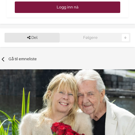
Logg inn nå
Del
Følgere
0
Gå til emneliste