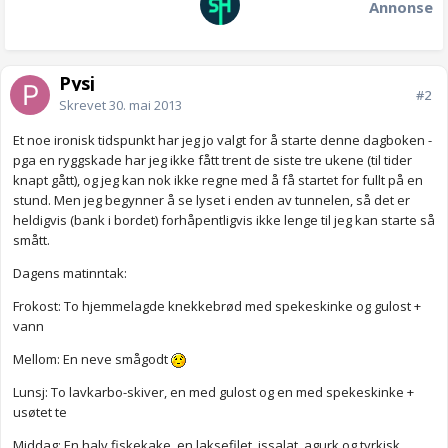
Annonse
Pysj
#2
Skrevet
30. mai 2013
Et noe ironisk tidspunkt har jeg jo valgt for å starte denne dagboken -
pga en ryggskade har jeg ikke fått trent de siste tre ukene (til tider
knapt gått), og jeg kan nok ikke regne med å få startet for fullt på en
stund. Men jeg begynner å se lyset i enden av tunnelen, så det er
heldigvis (bank i bordet) forhåpentligvis ikke lenge til jeg kan starte så
smått.
Dagens matinntak:
Frokost: To hjemmelagde knekkebrød med spekeskinke og gulost +
vann
Mellom: En neve smågodt
Lunsj: To lavkarbo-skiver, en med gulost og en med spekeskinke +
usøtet te
Middag: En halv fiskekake, en laksefilet, issalat, agurk og tyrkisk