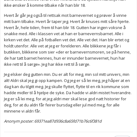
ikke ønsker å komme tilbake når han blir 18.
Hvert år går jeg også til rettsak mot barnevernet og prøver å vinne
mitt barn tilbake. Hvert år taper jeg. Hvert år knuses mitt såre hjerte.
Hvert år, hele tiden, frem til han blir 18. Gutten har ingen voksne å
snakke med. Alle i klassen vet at han er barnevernsbarnet. Alle i
kirken vet det. Alle på fotballen vet det. Alle vet det. Han blir ertet og
holdt utenfor. Alle vet at jeg er forelderen. Alle blikkene jeg får i
butikken, blikkene som sier «der er barnevernsmoren, se på henne,
de har tatt barnet hennes, hun er innunder barnevernet, hun har
ikke rett til å sørge». Jeg har ikke rett til å sørge.
Jeg elsker deg gutten min. Du er alt for meg, min sol mitt univers, min
alt! Aldri skal jeg gi opp kampen. Og jeg er så lei meg, jeg håper at en
dag kan du tilgitt meg. Jeg skulle flyttet, flytte til en rik kommune som
hadde midler til å hjelpe de syke. Da hadde vi aldri mistet hverandre.
Jeg er så lei meg, for at jeg aldri mer skal lese god natt historier for
deg, for at du aldri får feirer bursdag eller jul med meg, for alle
minnene vi aldri får.
Anonym poster: 69371ea87d936c8a65fd71b76c6f381d