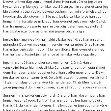
Likevel er hver dag som en vond drøm. Hver natt våkner jeg av en
hysterisk sorg. Men jeg har ikke rett til å sørge, min sorg er et tabu. Jeg
ble skadet i ryggen og ble bevegelseshemmet. I min fortvilelse så jeg
hvordan det gikk utover min lille gutt. Jeg klarte ikke følge han opp
lenger. I min fortvilelse gikk jeg til barnevernet og ba om hjelp. De tok
han fra meg og plasserte han i midlertidig fosterhjem. Jeg skulle få
han tilbake etter operasjonen når jeg var på bena igjen.
Jeg ble frisk, men jeg fikk ham aldri tilbake. Jeg fikk se han en gang i
måneden. Det river meg opp innvendig hver gang jeg får se han og
han gråter og trygler meg om å ta han tilbake. Barnevernet sier nei,
han har vært i fosterhjem så lenge at han skal vokse opp der.
Ingen hører på hans ønsker selv om han er 12 år nå. Han er
vanskelig i fosterhjemmet, vil ikke åpne seg for dem, er i opprør mot
dem. Barnevernet sier at det er fordi han treffer meg for ofte. De vil
jeg skal se han en gang i året. De går til rettsak mot meg hvert år for å
få gjennomslag for dette. Hvert år har de tapt. Til nå. Men hvert år
gruer jeg meg til dommen kommer, jeg er så redd for at de skal vinne.
Sønnen min snakker om selvmord nå, sier at han ikke er noens barn
lenger. Jeg er så redd. Tenk om han gjør det. Jeg ber han holde ut til
han er 18, da kan vi gjenforenes. I mellomtiden er jeg redd for at våre
bånd skal svekkes fordi vi ser hverandre så sjelden. Kanskje han