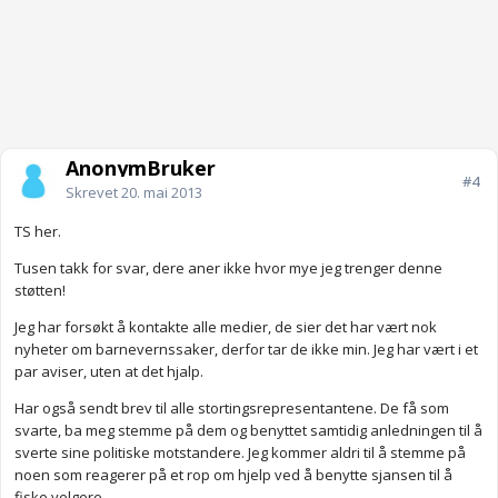
AnonymBruker
#4
Skrevet
20. mai 2013
TS her.
Tusen takk for svar, dere aner ikke hvor mye jeg trenger denne
støtten!
Jeg har forsøkt å kontakte alle medier, de sier det har vært nok
nyheter om barnevernssaker, derfor tar de ikke min. Jeg har vært i et
par aviser, uten at det hjalp.
Har også sendt brev til alle stortingsrepresentantene. De få som
svarte, ba meg stemme på dem og benyttet samtidig anledningen til å
sverte sine politiske motstandere. Jeg kommer aldri til å stemme på
noen som reagerer på et rop om hjelp ved å benytte sjansen til å
fiske velgere.