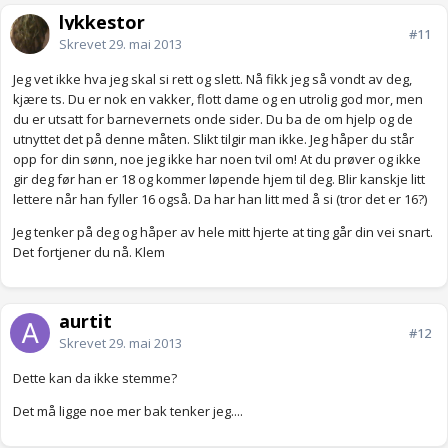
lykkestor
#11
Skrevet
29. mai 2013
Jeg vet ikke hva jeg skal si rett og slett. Nå fikk jeg så vondt av deg,
kjære ts. Du er nok en vakker, flott dame og en utrolig god mor, men
du er utsatt for barnevernets onde sider. Du ba de om hjelp og de
utnyttet det på denne måten. Slikt tilgir man ikke. Jeg håper du står
opp for din sønn, noe jeg ikke har noen tvil om! At du prøver og ikke
gir deg før han er 18 og kommer løpende hjem til deg. Blir kanskje litt
lettere når han fyller 16 også. Da har han litt med å si (tror det er 16?)
Jeg tenker på deg og håper av hele mitt hjerte at ting går din vei snart.
Det fortjener du nå. Klem
aurtit
#12
Skrevet
29. mai 2013
Dette kan da ikke stemme?
Det må ligge noe mer bak tenker jeg....