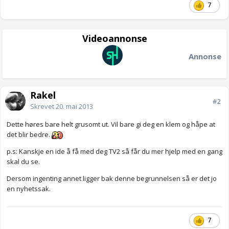
7
Videoannonse
Annonse
Rakel
#2
Skrevet
20. mai 2013
Dette høres bare helt grusomt ut. Vil bare gi deg en klem og håpe at
det blir bedre.
p.s: Kanskje en ide å få med deg TV2 så får du mer hjelp med en gang
skal du se.
Dersom ingenting annet ligger bak denne begrunnelsen så er det jo
en nyhetssak.
7