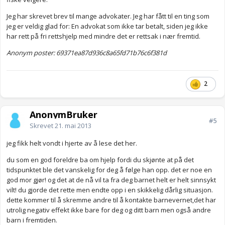
Jeg har skrevet brev til mange advokater. Jeg har fått til en ting som
jeg er veldig glad for: En advokat som ikke tar betalt, siden jeg ikke
har rett på fri rettshjelp med mindre det er rettsak i nær fremtid.
Anonym poster: 69371ea87d936c8a65fd71b76c6f381d
2
AnonymBruker
#5
Skrevet
21. mai 2013
jeg fikk helt vondt i hjerte av å lese det her.
du som en god foreldre ba om hjelp fordi du skjønte at på det
tidspunktet ble det vanskelig for deg å følge han opp. det er noe en
god mor gjør! og det at de nå vil ta fra deg barnet helt er helt sinnsykt
vilt! du gjorde det rette men endte opp i en skikkelig dårlig situasjon.
dette kommer til å skremme andre til å kontakte barnevernet,det har
utrolig negativ effekt ikke bare for deg og ditt barn men også andre
barn i fremtiden.