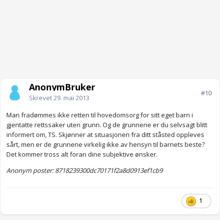
AnonymBruker
#10
Skrevet
29. mai 2013
Man fradømmes ikke retten til hovedomsorg for sitt eget barn i
gjentatte rettssaker uten grunn. Og de grunnene er du selvsagt blitt
informert om, TS. Skjønner at situasjonen fra ditt ståsted oppleves
sårt, men er de grunnene virkelig ikke av hensyn til barnets beste?
Det kommer tross alt foran dine subjektive ønsker.
Anonym poster: 8718239300dc70171f2a8d0913ef1cb9
1