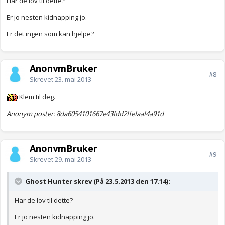
Har de lov til dette?
Er jo nesten kidnapping jo.
Er det ingen som kan hjelpe?
AnonymBruker
#8
Skrevet
23. mai 2013
Klem til deg.
Anonym poster: 8da6054101667e43fdd2ffefaaf4a91d
AnonymBruker
#9
Skrevet
29. mai 2013
Ghost Hunter skrev (På 23.5.2013 den 17.14):
Har de lov til dette?
Er jo nesten kidnapping jo.