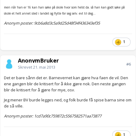
men når han er 16 kan han søke på skole hvor som helst da. så han kan godt søke på
skole et helt annet sted i landet og flytte for seg selv. evt til deg...
Anonym poster: 9cb6a8d3c5a9d25d48f34f436343ef35
1
AnonymBruker
#6
Skrevet
21. mai 2013
Det er bare sånn det er. Barnevernet kan gjøre hva faen de vil. Den
ene gangen blir de kritisert for å ikke gjøre nok. Den neste gangen
blir de kritisert for å gjøre for mye, osv.
Jeg mener BV burde legges ned, og folk burde få spise barna sine om
de så ville.
Anonym poster: 1cd7a90c759872c5567582571aa73877
1