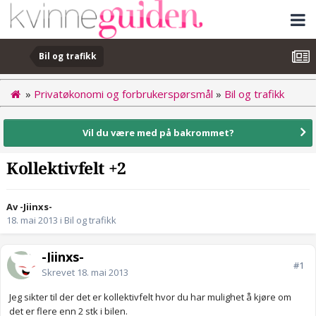
Bil og trafikk
»
Privatøkonomi og forbrukerspørsmål
»
Bil og trafikk
Vil du være med på bakrommet?
Kollektivfelt +2
Av -Jiinxs-
18. mai 2013
i
Bil og trafikk
-Jiinxs-
#1
Skrevet
18. mai 2013
Jeg sikter til der det er kollektivfelt hvor du har mulighet å kjøre om
det er flere enn 2 stk i bilen.