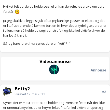
Hvilket felt burde de holde seg i eller kan de velge og vrake om dere
forstår
Ja, jeg skal ikke legge skjult på at jeg kanskje gasser litt ekstra og det
er litt frustrerende å komme bak en bil hvor det er tydelig to personer
i bilen, men så holde de seg i venstrefelt og ikke kollektivfelt hvor de
har lov å kjøre i.
Så jeg bare lurer, hva synes dere er "rett"? =)
Videoannonse
Annonse
Betty2
#2
Skrevet
19. mai 2013
Synes det er mest "rett" at de holder seg i venstre feltet når det ikke
er unormalt mye kø, da er høyre feltet fritt for kollektiv transport og