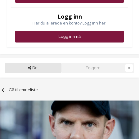
Logg inn
Har du allerede en konto? Logg inn her.
Logg inn nå
Del
Følgere
0
Gå til emneliste