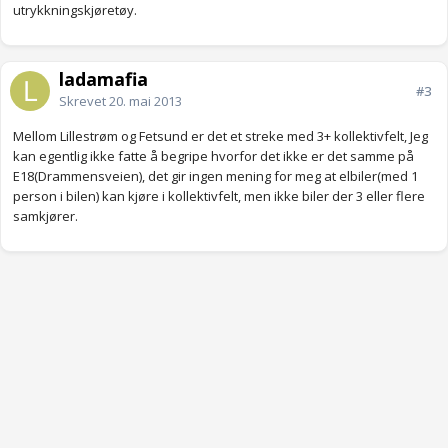
utrykkningskjøretøy.
ladamafia
#3
Skrevet
20. mai 2013
Mellom Lillestrøm og Fetsund er det et streke med 3+ kollektivfelt, Jeg
kan egentlig ikke fatte å begripe hvorfor det ikke er det samme på
E18(Drammensveien), det gir ingen mening for meg at elbiler(med 1
person i bilen) kan kjøre i kollektivfelt, men ikke biler der 3 eller flere
samkjører.