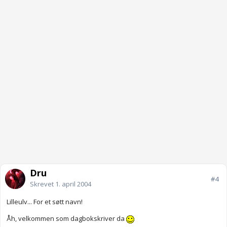
Dru
#4
Skrevet
1. april 2004
Lilleulv... For et søtt navn!
Åh, velkommen som dagbokskriver da