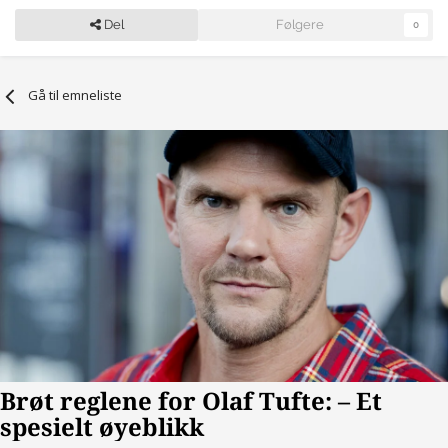
Del
Følgere
0
Gå til emneliste