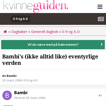
0-9 og A-D
»
Dagbøker
»
Generell dagbok
»
0-9 og A-D
Vil du være med på bakrommet?
Bambi's (ikke alltid like) eventyrlige
verden
Av Bambi
29. mars 2004
i
0-9 og A-D
Bambi
#1
Skrevet
29. mars 2004