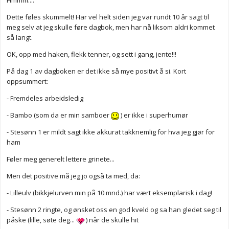
Hmmm....
Dette føles skummelt! Har vel helt siden jeg var rundt 10 år sagt til
meg selv at jeg skulle føre dagbok, men har nå liksom aldri kommet
så langt.
OK, opp med haken, flekk tenner, og sett i gang, jente!!!
På dag 1 av dagboken er det ikke så mye positivt å si. Kort
oppsummert:
- Fremdeles arbeidsledig
- Bambo (som da er min samboer
) er ikke i superhumør
- Stesønn 1 er mildt sagt ikke akkurat takknemlig for hva jeg gjør for
ham
Føler meg generelt lettere grinete...
Men det positive må jeg jo også ta med, da:
- Lilleulv (bikkjelurven min på 10 mnd.) har vært eksemplarisk i dag!
- Stesønn 2 ringte, og ønsket oss en god kveld og sa han gledet seg til
påske (lille, søte deg...
) når de skulle hit