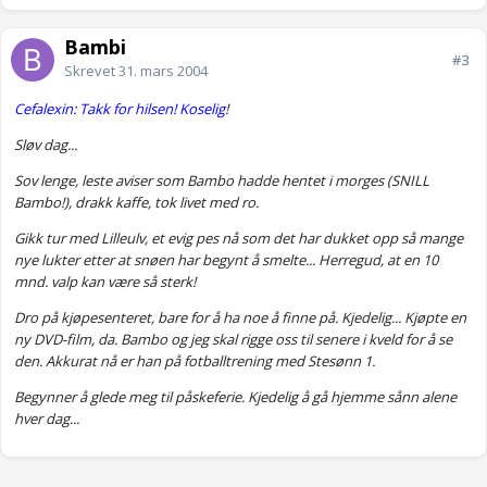
Bambi
#3
Skrevet
31. mars 2004
Cefalexin: Takk for hilsen! Koselig
!
Sløv dag...
Sov lenge, leste aviser som Bambo hadde hentet i morges (SNILL
Bambo!), drakk kaffe, tok livet med ro.
Gikk tur med Lilleulv, et evig pes nå som det har dukket opp så mange
nye lukter etter at snøen har begynt å smelte... Herregud, at en 10
mnd. valp kan være så sterk!
Dro på kjøpesenteret, bare for å ha noe å finne på. Kjedelig... Kjøpte en
ny DVD-film, da. Bambo og jeg skal rigge oss til senere i kveld for å se
den. Akkurat nå er han på fotballtrening med Stesønn 1.
Begynner å glede meg til påskeferie. Kjedelig å gå hjemme sånn alene
hver dag...