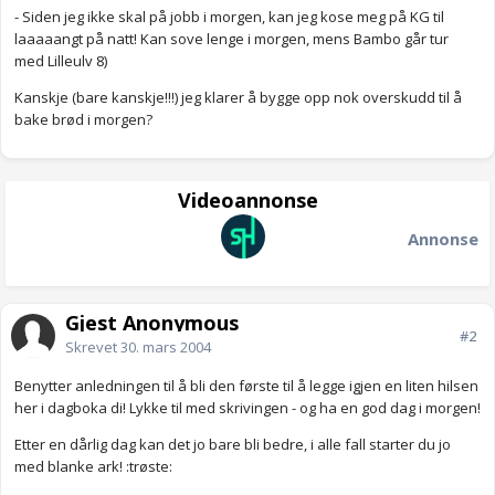
- Siden jeg ikke skal på jobb i morgen, kan jeg kose meg på KG til
laaaaangt på natt! Kan sove lenge i morgen, mens Bambo går tur
med Lilleulv 8)
Kanskje (bare kanskje!!!) jeg klarer å bygge opp nok overskudd til å
bake brød i morgen?
Videoannonse
Annonse
Gjest Anonymous
#2
Skrevet
30. mars 2004
Benytter anledningen til å bli den første til å legge igjen en liten hilsen
her i dagboka di! Lykke til med skrivingen - og ha en god dag i morgen!
Etter en dårlig dag kan det jo bare bli bedre, i alle fall starter du jo
med blanke ark! :trøste: