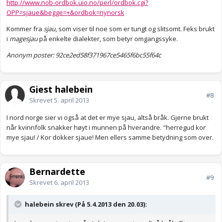
http://www.nob-ordbok.uio.no/perl/ordbok.cgi?
OPP=sjaue&begge=+&ordbok=nynorsk
Kommer fra
sjau
, som viser til noe som er tungt og slitsomt. Feks brukt
i
magesjau
på enkelte dialekter, som betyr omgangssyke.
Anonym poster: 92ce2ed58f371967ce5465f6bc55f64c
Gjest halebein
#8
Skrevet
5. april 2013
I nord norge sier vi også at det er mye sjau, altså bråk. Gjerne brukt
når kvinnfolk snakker høyt i munnen på hverandre. "herregud kor
mye sjau! / Kor dokker sjaue! Men ellers samme betydning som over.
Bernardette
#9
Skrevet
6. april 2013
halebein skrev (På 5.4.2013 den 20.03):