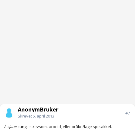
AnonymBruker
#7
Skrevet
5. april 2013
Å sjaue
: tungt, strevsomt arbeid, eller bråke/lage spetakkel.