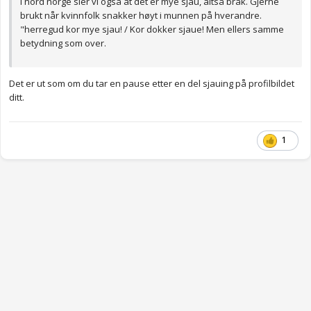
I nord norge sier vi også at det er mye sjau, altså bråk. Gjerne
brukt når kvinnfolk snakker høyt i munnen på hverandre.
"herregud kor mye sjau! / Kor dokker sjaue! Men ellers samme
betydning som over.
Det er ut som om du tar en pause etter en del sjauing på profilbildet
ditt.
1