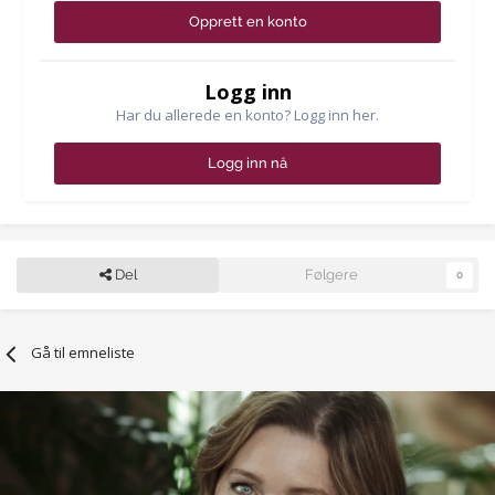
Opprett en konto
Logg inn
Har du allerede en konto? Logg inn her.
Logg inn nå
Del
Følgere
0
Gå til emneliste