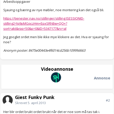
Arbeidsoppgaver
Sjauing og bæring av nye møbler, noe montering kan det også bli.
https://tjenester.nav.no/stillinger/stilling;JSESSIONID-
stilling2=lq9pMGqczHm+EpxSRhBw+QO+?
sort=akt&rpp=50&p=0&ID=5347177&rv=al
Jeg googlet ordet men ble ikke mye klokere av det. Hva er sjauing for
noe?
Anonym poster: 8475e00443e4f6014cd256b10999d663
Videoannonse
Annonse
Gjest Funky Punk
#2
Skrevet
5. april 2013
Her blir ordet brukt ordet brukt når det er noe som må tas tak i.