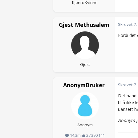
Kjønn: Kvinne
Gjest Methusalem
Skrevet
7.
Fordi det 
Gjest
AnonymBruker
Skrevet
7.
Det handle
til å ikke
uansett h
Anonym p
Anonym
14,3m
27 390 141