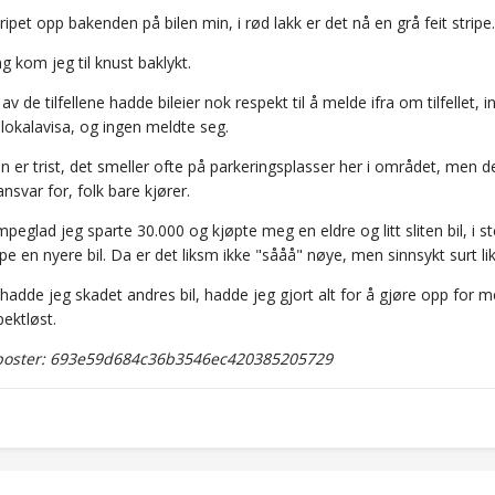
ipet opp bakenden på bilen min, i rød lakk er det nå en grå feit stripe.
 kom jeg til knust baklykt.
av de tilfellene hadde bileier nok respekt til å melde ifra om tilfellet, 
lokalavisa, og ingen meldte seg.
ken er trist, det smeller ofte på parkeringsplasser her i området, me
ansvar for, folk bare kjører.
mpeglad jeg sparte 30.000 og kjøpte meg en eldre og litt sliten bil, i 
pe en nyere bil. Da er det liksm ikke "sååå" nøye, men sinnsykt surt lik
 hadde jeg skadet andres bil, hadde jeg gjort alt for å gjøre opp for 
ektløst.
oster: 693e59d684c36b3546ec420385205729