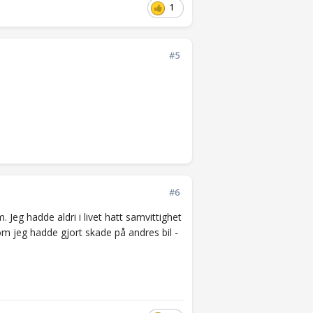
1
#5
#6
Jeg hadde aldri i livet hatt samvittighet
rsom jeg hadde gjort skade på andres bil -