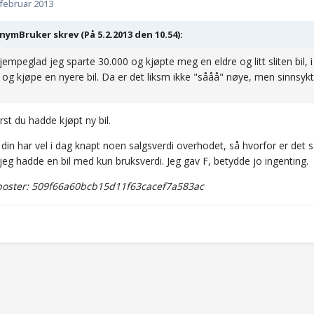
 februar 2013
ymBruker skrev (På 5.2.2013 den 10.54):
kjempeglad jeg sparte 30.000 og kjøpte meg en eldre og litt sliten bil, 
 og kjøpe en nyere bil. Da er det liksm ikke "sååå" nøye, men sinnsykt s
st du hadde kjøpt ny bil.
 din har vel i dag knapt noen salgsverdi overhodet, så hvorfor er de
eg hadde en bil med kun bruksverdi. Jeg gav F, betydde jo ingenting.
oster: 509f66a60bcb15d11f63cacef7a583ac