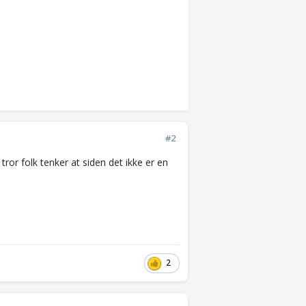
#2
ror folk tenker at siden det ikke er en
2