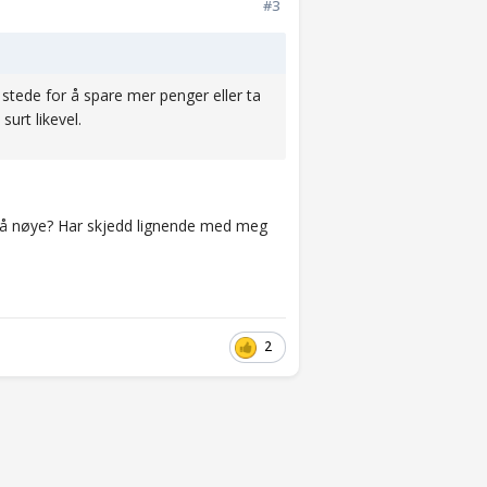
#3
i stede for å spare mer penger eller ta
urt likevel.
t så nøye? Har skjedd lignende med meg
2