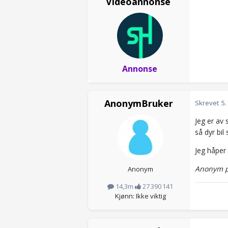
Videoannonse
Annonse
AnonymBruker
Skrevet
5.
Jeg er av 
så dyr bil 
Jeg håper 
Anonym p
Anonym
14,3m
27 390 141
Kjønn: Ikke viktig