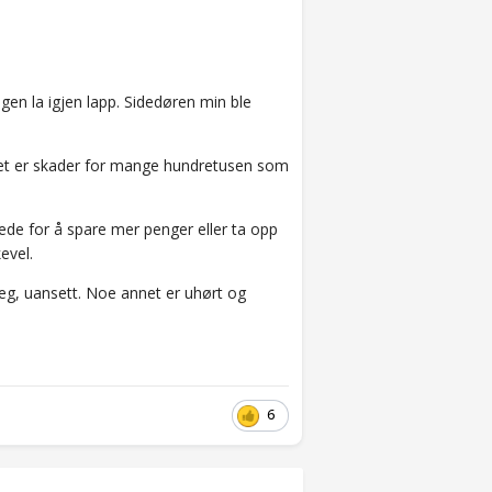
ingen la igjen lapp. Sidedøren min ble
n det er skader for mange hundretusen som
stede for å spare mer penger eller ta opp
evel.
meg, uansett. Noe annet er uhørt og
6