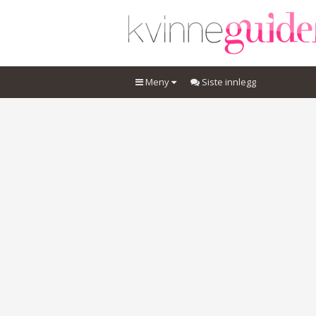
Meny
Siste innlegg