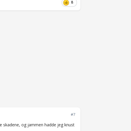
8
#7
 å se skadene, og jammen hadde jeg knust