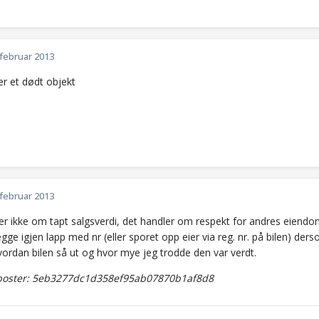
 februar 2013
er et dødt objekt
 februar 2013
r ikke om tapt salgsverdi, det handler om respekt for andres eiendom. 
 legge igjen lapp med nr (eller sporet opp eier via reg. nr. på bilen) de
vordan bilen så ut og hvor mye jeg trodde den var verdt.
oster: 5eb3277dc1d358ef95ab07870b1af8d8