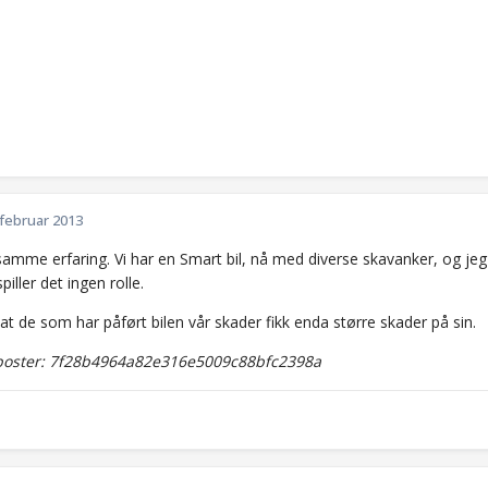
 februar 2013
samme erfaring. Vi har en Smart bil, nå med diverse skavanker, og jeg t
spiller det ingen rolle.
at de som har påført bilen vår skader fikk enda større skader på sin.
oster: 7f28b4964a82e316e5009c88bfc2398a