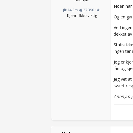
Noen har r
14,3m
27 390 141
Kjønn: Ikke viktig
Og en gang
Ved ingen 
dekket av 
Statistik
ingen tar 
Jeg er kje
lån og kjø
Jeg vet at
svært resp
Anonym p