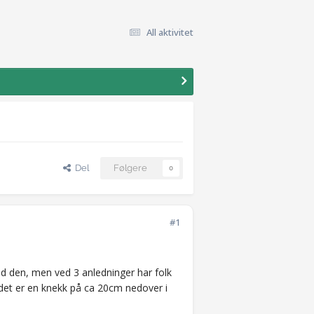
All aktivitet
Del
Følgere
0
#1
med den, men ved 3 anledninger har folk
å det er en knekk på ca 20cm nedover i