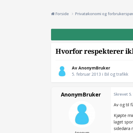
Forside
Privatøkonomi og forbrukerspø
Hvorfor respekterer ik
Av AnonymBruker
5. februar 2013
i
Bil og trafikk
AnonymBruker
Skrevet
5.
Av og til f
Kjøpte min
laget spor
sidedøra 
Anonym