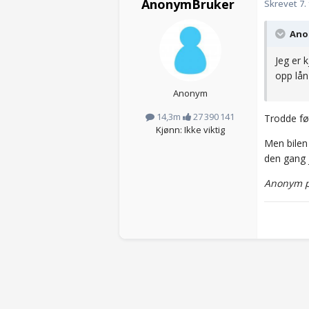
AnonymBruker
Skrevet
7.
Anon
Jeg er 
opp lån
Anonym
14,3m
27 390 141
Trodde før
Kjønn: Ikke viktig
Men bilen
den gang j
Anonym p