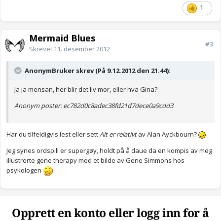
1
Mermaid Blues
#3
Skrevet
11. desember 2012
AnonymBruker skrev (På 9.12.2012 den 21.44):
Ja ja mensan, her blir det liv mor, eller hva Gina?
Anonym poster: ec782d0c8adec38fd21d7dece0a9cdd3
Har du tilfeldigvis lest eller sett
Alt er relativt
av Alan Ayckbourn?
Jeg synes ordspill er supergøy, holdt på å daue da en kompis av meg
illustrerte gene therapy med et bilde av Gene Simmons hos
psykologen
Opprett en konto eller logg inn for å