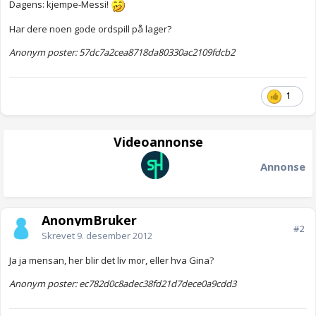
Dagens: kjempe-Messi!
Har dere noen gode ordspill på lager?
Anonym poster: 57dc7a2cea8718da80330ac2109fdcb2
1
Videoannonse
Annonse
AnonymBruker
#2
Skrevet
9. desember 2012
Ja ja mensan, her blir det liv mor, eller hva Gina?
Anonym poster: ec782d0c8adec38fd21d7dece0a9cdd3