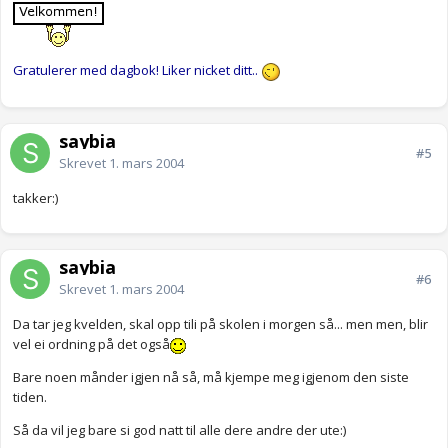
Gratulerer med dagbok! Liker nicket ditt..
saybia
#5
Skrevet
1. mars 2004
takker:)
saybia
#6
Skrevet
1. mars 2004
Da tar jeg kvelden, skal opp tili på skolen i morgen så... men men, blir
vel ei ordning på det også
Bare noen månder igjen nå så, må kjempe meg igjenom den siste
tiden.
Så da vil jeg bare si god natt til alle dere andre der ute:)