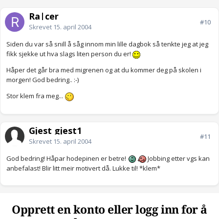
Ra|cer
#10
Skrevet
15. april 2004
Siden du var så snill å såg innom min lille dagbok så tenkte jeg at jeg
fikk sjekke ut hva slags liten person du er!
Håper det går bra med migrenen og at du kommer deg på skolen i
morgen! God bedring.. :-)
Stor klem fra meg...
Gjest gjest1
#11
Skrevet
15. april 2004
God bedring! Håpar hodepinen er betre!
Jobbing etter vgs kan
anbefalast! Blir litt meir motivert då. Lukke til! *klem*
Opprett en konto eller logg inn for å