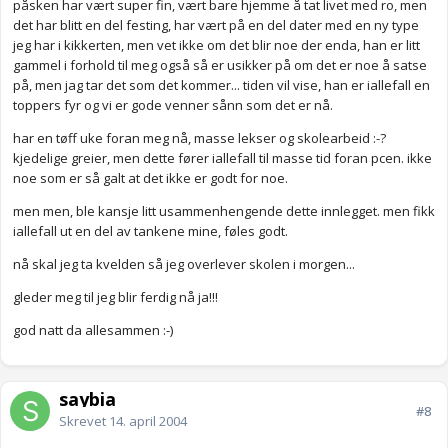
påsken har vært super fin, vært bare hjemme å tat livet med ro, men
det har blitt en del festing, har vært på en del dater med en ny type
jeg har i kikkerten, men vet ikke om det blir noe der enda, han er litt
gammel i forhold til meg også så er usikker på om det er noe å satse
på, men jag tar det som det kommer... tiden vil vise, han er iallefall en
toppers fyr og vi er gode venner sånn som det er nå.
har en tøff uke foran meg nå, masse lekser og skolearbeid :-?
kjedelige greier, men dette fører iallefall til masse tid foran pcen. ikke
noe som er så galt at det ikke er godt for noe.
men men, ble kansje litt usammenhengende dette innlegget. men fikk
iallefall ut en del av tankene mine, føles godt.
nå skal jeg ta kvelden så jeg overlever skolen i morgen...
gleder meg til jeg blir ferdig nå ja!!!
god natt da allesammen :-)
saybia
#8
Skrevet
14. april 2004