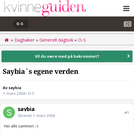
O-S
»
Dagbøker
»
Generell dagbok
»
O-S
Vil du være med på bakrommet?
Saybia`s egene verden
Av saybia
1. mars 2004
i
O-S
saybia
#1
Skrevet
1. mars 2004
Hei alle sammen :-)