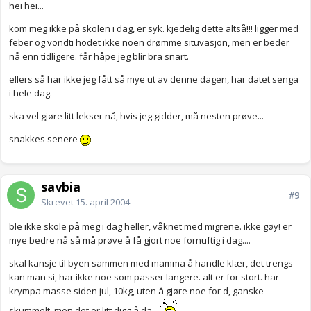
hei hei...
kom meg ikke på skolen i dag, er syk. kjedelig dette altså!!! ligger med
feber og vondti hodet ikke noen drømme situvasjon, men er beder
nå enn tidligere. får håpe jeg blir bra snart.
ellers så har ikke jeg fått så mye ut av denne dagen, har datet senga
i hele dag.
ska vel gjøre litt lekser nå, hvis jeg gidder, må nesten prøve...
snakkes senere
saybia
#9
Skrevet
15. april 2004
ble ikke skole på meg i dag heller, våknet med migrene. ikke gøy! er
mye bedre nå så må prøve å få gjort noe fornuftig i dag....
skal kansje til byen sammen med mamma å handle klær, det trengs
kan man si, har ikke noe som passer langere. alt er for stort. har
krympa masse siden jul, 10kg, uten å gjøre noe for d, ganske
skummelt. men det er litt digg å da.