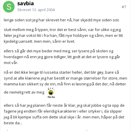
saybia
#7
Skrevet
13. april 2004
lenge siden sist jeg har skrevet her nå, har skjedd mye siden sist.
slutt mellom meg å typen, tror det er best sånn, var for ulike og jeg
føler jeg har vokst litt i fra han, fått nye hobbyer og sånn, men er litt
kjedelig uansett. men men, sånn er livet.
ellers så går det mye beder med meg, ser lysere på skolen og
hverdagen nå enn jeg gjore tidliger, litt godt at det er lysere og går
mot vår.
nå er det ikke lenge til russetia starter heller, det blir gøy, bare så
synd at alle klærene jeg har bestilt er mange størrelser for store, men
mamma kan sikkert sy de inn, må finn ei løsning på det der, nå detter
de nemelig rett av meg
ellers så har jeg planen får neste år klar, jeg skal jobbe og ta opp de
fagene jeg endten får elendig karakterer i eller srtyker i, da slipper
jag å bli kjempe suffa om dette skal skje i år. men men, håper på det
beste da...