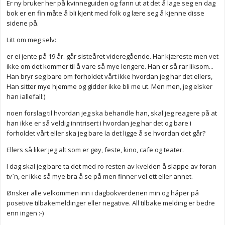
Er ny bruker her på kvinneguiden og fann ut at det å lage seg en dag
bok er en fin måte å bli kjent med folk og lære seg å kjenne disse
sidene på.
Litt om meg selv:
er ei jente på 19 år. går sisteåret videregående. Har kjæreste men vet
ikke om det kommer til å vare så mye lengere. Han er så rar liksom...
Han bryr seg bare om forholdet vårt ikke hvordan jeg har det ellers,
Han sitter mye hjemme og gidder ikke bli me ut. Men men, jeg elsker
han iallefall:)
noen forslag til hvordan jeg ska behandle han, skal jeg reagere på at
han ikke er så veldig inntrisert i hvordan jeg har det og bare i
forholdet vårt eller ska jeg bare la det ligge å se hvordan det går?
Ellers så liker jeg alt som er gøy, feste, kino, cafe og teater.
I dag skal jeg bare ta det med ro resten av kvelden å slappe av foran
tv`n, er ikke så mye bra å se på men finner vel ett eller annet.
Ønsker alle velkommen inn i dagbokverdenen min og håper på
posetive tilbakemeldinger eller negative. All tilbake melding er bedre
enn ingen :-)