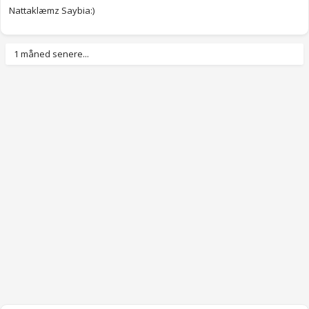
Nattaklæmz Saybia:)
1 måned senere...