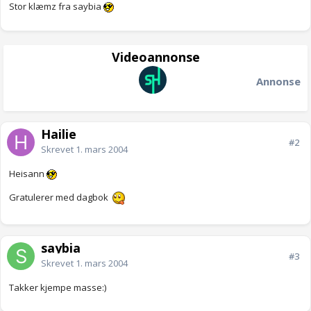
Stor klæmz fra saybia
Videoannonse
Annonse
Hailie
#2
Skrevet
1. mars 2004
Heisann
Gratulerer med dagbok
saybia
#3
Skrevet
1. mars 2004
Takker kjempe masse:)