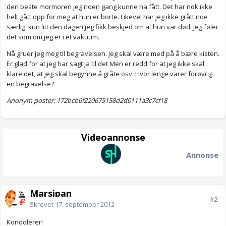
den beste mormoren jeg noen gang kunne ha fått. Det har nok ikke
helt gått opp for meg at hun er borte. Likevel har jeg ikke grått noe
særlig, kun litt den dagen jeg fikk beskjed om at hun var død. Jeg føler
det som om jeg er i et vakuum.
Nå gruer jeg meg til begravelsen. Jeg skal være med på å bære kisten.
Er glad for at jeg har sagt ja til det Men er redd for at jeg ikke skal
klare det, at jeg skal begynne å gråte osv. Hvor lenge varer forøvrig
en begravelse?
Anonym poster: 172bcb6f220675158d2d0111a3c7cf18
Videoannonse
Annonse
Marsipan
#2
Skrevet
17. september 2012
Kondolerer!