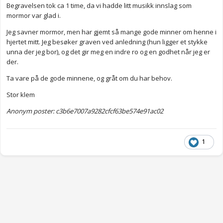
Begravelsen tok ca 1 time, da vi hadde litt musikk innslag som
mormor var glad i.
Jeg savner mormor, men har gjemt så mange gode minner om henne i
hjertet mitt. Jeg besøker graven ved anledning (hun ligger et stykke
unna der jeg bor), og det gir meg en indre ro og en godhet når jeg er
der.
Ta vare på de gode minnene, og gråt om du har behov.
Stor klem
Anonym poster: c3b6e7007a9282cfcf63be574e91ac02
1