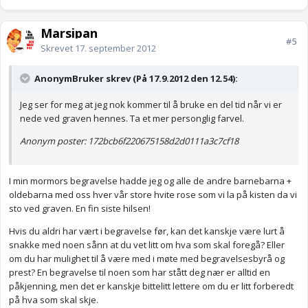
Marsipan
#5
Skrevet
17. september 2012
AnonymBruker skrev (På 17.9.2012 den 12.54):
Jeg ser for meg at jeg nok kommer til å bruke en del tid når vi er
nede ved graven hennes. Ta et mer personglig farvel.
Anonym poster: 172bcb6f220675158d2d0111a3c7cf18
I min mormors begravelse hadde jeg og alle de andre barnebarna +
oldebarna med oss hver vår store hvite rose som vi la på kisten da vi
sto ved graven. En fin siste hilsen!
Hvis du aldri har vært i begravelse før, kan det kanskje være lurt å
snakke med noen sånn at du vet litt om hva som skal foregå? Eller
om du har mulighet til å være med i møte med begravelsesbyrå og
prest? En begravelse til noen som har stått deg nær er alltid en
påkjenning, men det er kanskje bittelitt lettere om du er litt forberedt
på hva som skal skje.