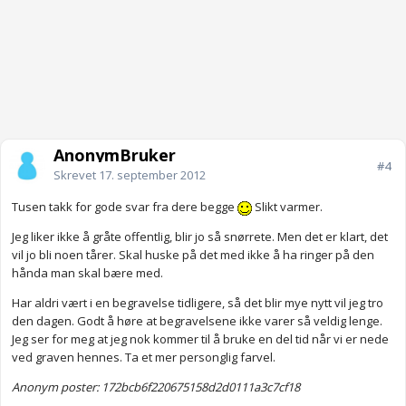
AnonymBruker
#4
Skrevet
17. september 2012
Tusen takk for gode svar fra dere begge
Slikt varmer.
Jeg liker ikke å gråte offentlig, blir jo så snørrete. Men det er klart, det
vil jo bli noen tårer. Skal huske på det med ikke å ha ringer på den
hånda man skal bære med.
Har aldri vært i en begravelse tidligere, så det blir mye nytt vil jeg tro
den dagen. Godt å høre at begravelsene ikke varer så veldig lenge.
Jeg ser for meg at jeg nok kommer til å bruke en del tid når vi er nede
ved graven hennes. Ta et mer personglig farvel.
Anonym poster: 172bcb6f220675158d2d0111a3c7cf18