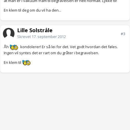
at man er i vakuum fram til begravelsen er helt normalt. Lykke til!
En klem til deg om du vil ha den...
Lille Solstråle
#3
Skrevet
17. september 2012
Åh
kondolerer! Er så lei for det. Vet godt hvordan det føles.
Ingen vil syntes det er rart om du gråter i begravelsen.
En klem til