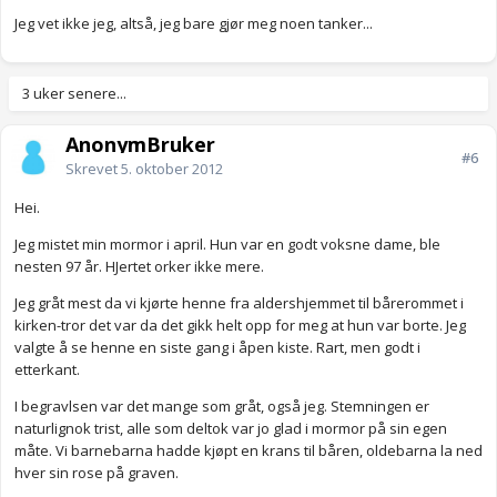
Jeg vet ikke jeg, altså, jeg bare gjør meg noen tanker...
3 uker senere...
AnonymBruker
#6
Skrevet
5. oktober 2012
Hei.
Jeg mistet min mormor i april. Hun var en godt voksne dame, ble
nesten 97 år. HJertet orker ikke mere.
Jeg gråt mest da vi kjørte henne fra aldershjemmet til bårerommet i
kirken-tror det var da det gikk helt opp for meg at hun var borte. Jeg
valgte å se henne en siste gang i åpen kiste. Rart, men godt i
etterkant.
I begravlsen var det mange som gråt, også jeg. Stemningen er
naturlignok trist, alle som deltok var jo glad i mormor på sin egen
måte. Vi barnebarna hadde kjøpt en krans til båren, oldebarna la ned
hver sin rose på graven.