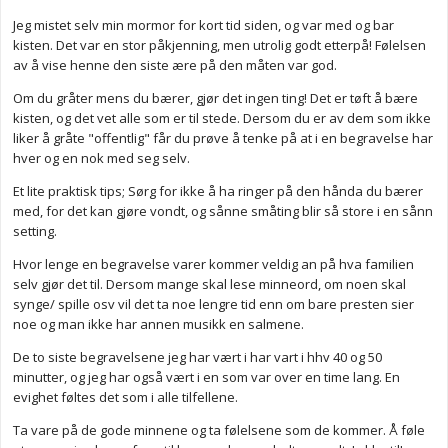
Jeg mistet selv min mormor for kort tid siden, og var med og bar
kisten. Det var en stor påkjenning, men utrolig godt etterpå! Følelsen
av å vise henne den siste ære på den måten var god.
Om du gråter mens du bærer, gjør det ingen ting! Det er tøft å bære
kisten, og det vet alle som er til stede. Dersom du er av dem som ikke
liker å gråte "offentlig" får du prøve å tenke på at i en begravelse har
hver og en nok med seg selv.
Et lite praktisk tips; Sørg for ikke å ha ringer på den hånda du bærer
med, for det kan gjøre vondt, og sånne småting blir så store i en sånn
setting.
Hvor lenge en begravelse varer kommer veldig an på hva familien
selv gjør det til. Dersom mange skal lese minneord, om noen skal
synge/ spille osv vil det ta noe lengre tid enn om bare presten sier
noe og man ikke har annen musikk en salmene.
De to siste begravelsene jeg har vært i har vart i hhv 40 og 50
minutter, og jeg har også vært i en som var over en time lang. En
evighet føltes det som i alle tilfellene.
Ta vare på de gode minnene og ta følelsene som de kommer. Å føle