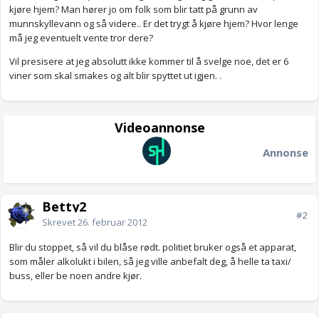
kjøre hjem? Man hører jo om folk som blir tatt på grunn av
munnskyllevann og så videre.. Er det trygt å kjøre hjem? Hvor lenge
må jeg eventuelt vente tror dere?
Vil presisere at jeg absolutt ikke kommer til å svelge noe, det er 6
viner som skal smakes og alt blir spyttet ut igjen. .
Videoannonse
Annonse
Betty2
#2
Skrevet
26. februar 2012
Blir du stoppet, så vil du blåse rødt. politiet bruker også et apparat,
som måler alkolukt i bilen, så jeg ville anbefalt deg, å helle ta taxi/
buss, eller be noen andre kjør.