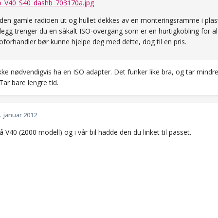
en gamle radioen ut og hullet dekkes av en monteringsramme i pla
 tillegg trenger du en såkalt ISO-overgang som er en hurtigkobling for 
eoforhandler bør kunne hjelpe deg med dette, dog til en pris.
ke nødvendigvis ha en ISO adapter. Det funker like bra, og tar mindre
Tar bare lengre tid.
. januar 2012
å V40 (2000 modell) og i vår bil hadde den du linket til passet.