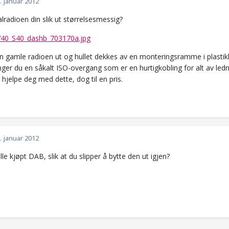
. januar 2012
alradioen din slik ut størrelsesmessig?
 gamle radioen ut og hullet dekkes av en monteringsramme i plastik
enger du en såkalt ISO-overgang som er en hurtigkobling for alt av le
hjelpe deg med dette, dog til en pris.
. januar 2012
ille kjøpt DAB, slik at du slipper å bytte den ut igjen?