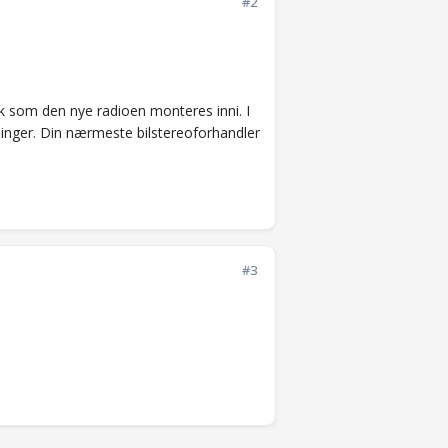
#2
k som den nye radioen monteres inni. I
dninger. Din nærmeste bilstereoforhandler
#3