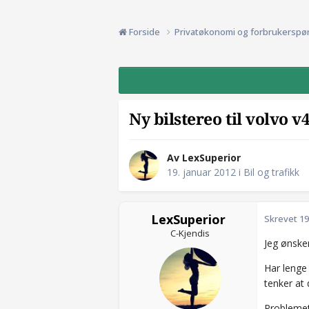
Forside
Privatøkonomi og forbrukerspø
Ny bilstereo til volvo v
Av LexSuperior
19. januar 2012
i
Bil og trafikk
LexSuperior
Skrevet
19
C-Kjendis
Jeg ønsker
Har lenge 
tenker at 
Problemet 