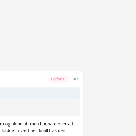
#7
Forfatter
dum og blond ut, men har bare overtatt
 hadde jo vært helt knall hvis den