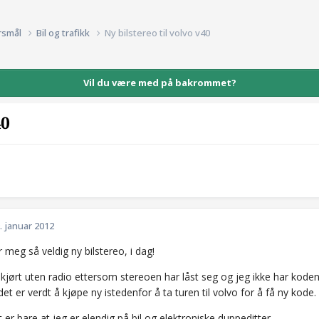
rsmål
Bil og trafikk
Ny bilstereo til volvo v40
Vil du være med på bakrommet?
40
. januar 2012
 meg så veldig ny bilstereo, i dag!
kjørt uten radio ettersom stereoen har låst seg og jeg ikke har koden
det er verdt å kjøpe ny istedenfor å ta turen til volvo for å få ny kode.
er bare at jeg er elendig på bil og elektroniske duppeditter..