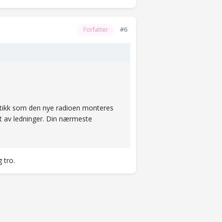
#6
Forfatter
stikk som den nye radioen monteres
alt av ledninger. Din nærmeste
 tro.