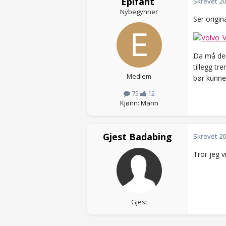
Epifant
Skrevet
20
Nybegynner
Ser origin
Da må den
tillegg tr
Medlem
bør kunne 
75
12
Kjønn: Mann
Gjest Badabing
Skrevet
20
Tror jeg v
Gjest