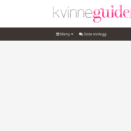
Meny
Siste innlegg