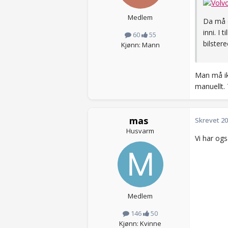
Medlem
Da må d
inni. I
60
55
bilster
Kjønn: Mann
Man må ik
manuellt. 
mas
Skrevet
20
Husvarm
Vi har ogs
Medlem
146
50
Kjønn: Kvinne