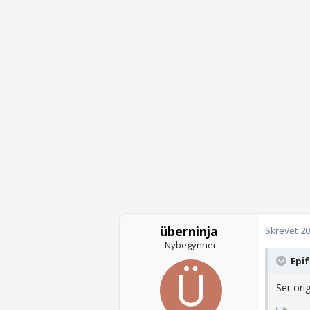
überninja
Skrevet
20
Nybegynner
Epif
Ser ori