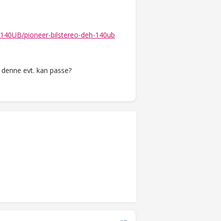
EH140UB/pioneer-bilstereo-deh-140ub
m denne evt. kan passe?