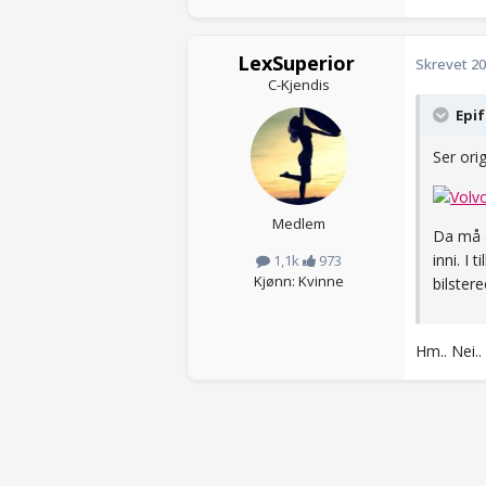
LexSuperior
Skrevet
20
C-Kjendis
Epif
Ser ori
Medlem
Da må d
inni. I
1,1k
973
Kjønn: Kvinne
bilster
Hm.. Nei..