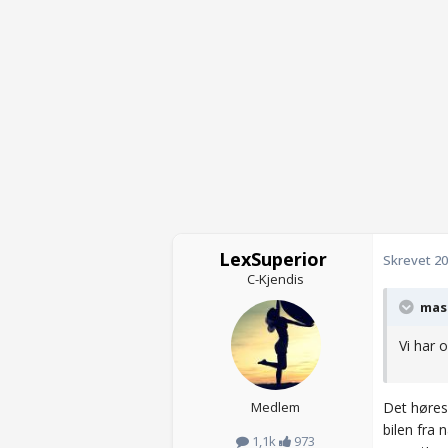
LexSuperior
Skrevet
20
C-Kjendis
mas 
Vi har 
Medlem
Det høres 
bilen fra 
1,1k
973