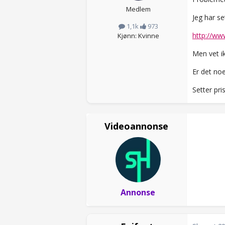
Medlem
Jeg har se
1,1k
973
http://ww
Kjønn: Kvinne
Men vet i
Er det no
Setter pris
Videoannonse
Annonse