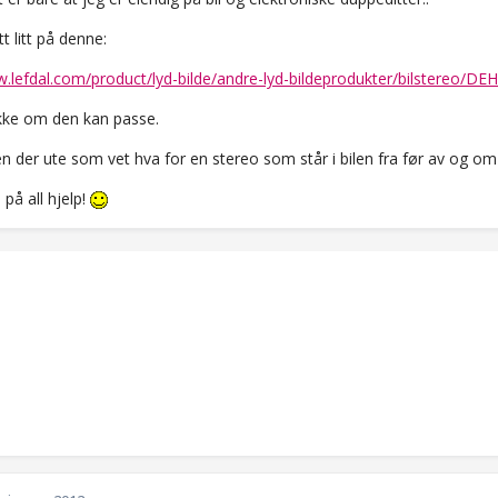
tt litt på denne:
w.lefdal.com/product/lyd-bilde/andre-lyd-bildeprodukter/bilstereo/D
kke om den kan passe.
en der ute som vet hva for en stereo som står i bilen fra før av og o
 på all hjelp!