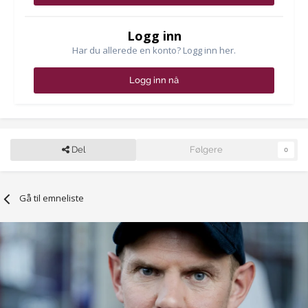
Logg inn
Har du allerede en konto? Logg inn her.
Logg inn nå
Del
Følgere
0
Gå til emneliste