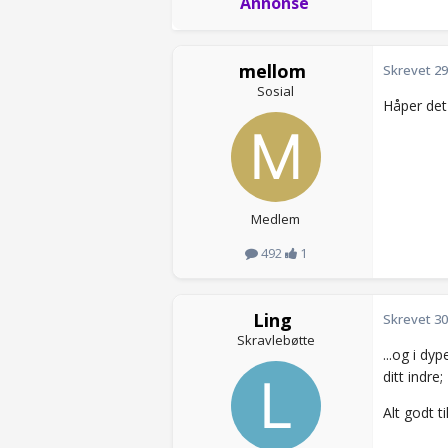
Annonse
mellom
Skrevet
29
Sosial
Håper det
Medlem
492
1
Ling
Skrevet
30
Skravlebøtte
...og i dy
ditt indre;
Alt godt ti