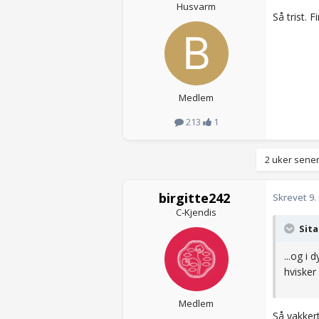
Husvarm
Så trist. 
Medlem
213
1
2 uker sener
birgitte242
Skrevet
9.
C-Kjendis
Sita
...og i 
hvisker 
Medlem
Så vakkert