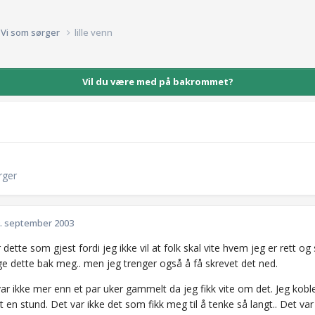
Vi som sørger
lille venn
Vil du være med på bakrommet?
rger
. september 2003
r dette som gjest fordi jeg ikke vil at folk skal vite hvem jeg er rett og
gge dette bak meg.. men jeg trenger også å få skrevet det ned.
ar ikke mer enn et par uker gammelt da jeg fikk vite om det. Jeg kobl
 en stund. Det var ikke det som fikk meg til å tenke så langt.. Det va