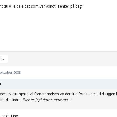
Fint du ville dele det som var vondt. Tenker på deg
e...
 oktober 2003
t
dypet av ditt hjerte vil fornemmelsen av den lille forbli - helt til du igj
fra ditt indre;
'Her er jeg' date= mamma...'
 sagt, Ling..