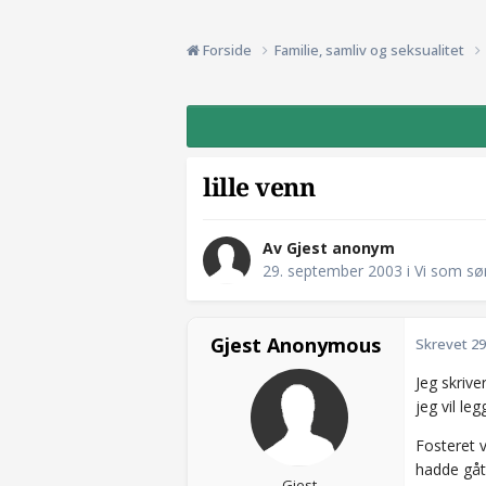
Forside
Familie, samliv og seksualitet
lille venn
Av Gjest anonym
29. september 2003
i
Vi som sø
Gjest Anonymous
Skrevet
29
Jeg skrive
jeg vil le
Fosteret v
hadde gått
Gjest