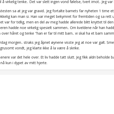
il å virkelig tenke.. Det var slett ingen vond følelse, tvert imot.. Jeg var
stesten sa at jeg var gravid.. Jeg fortalte barnets far nyheten 1 time 
ykkelig kan man si. Han var meget bekymret for fremtiden og sa rett ut
det var for tidlig, men en del av meg hadde allerede blitt knyttet til den
ren hadde noe virkelig spesielt sammen.. Om kveldene når han hadde 
 over håret og tenke "han er far til mitt barn.. vi skal ha et barn samm
dag morgen.. straks jeg åpnet øynene visste jeg at noe var galt. Smer
grusomt vondt, jeg klarte ikke å la være å skrike.
enere var det hele over. Et liv hadde tatt slutt. Jeg fikk aldri beholde 
 nå kun i dypet av mitt hjerte.