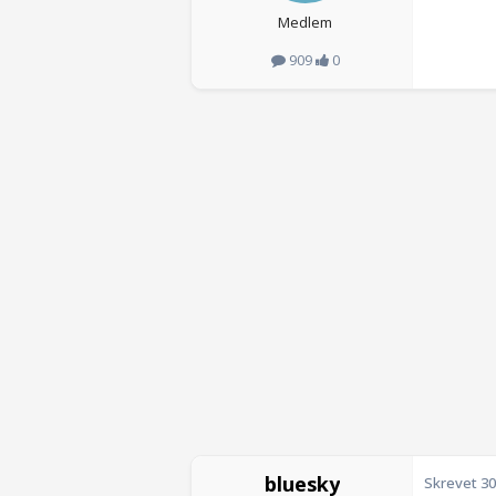
Medlem
909
0
bluesky
Skrevet
30