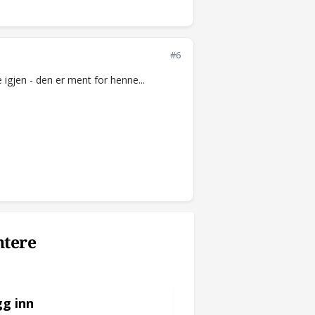
#6
e igjen - den er ment for henne...
ntere
g inn