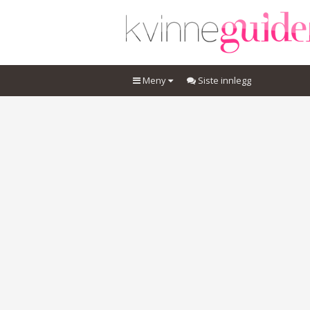
Meny
Siste innlegg