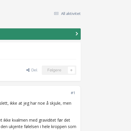
All aktivitet
Del
Følgere
0
#1
 slett, ikke at jeg har noe å skjule, men
et ikke kvalmen med graviditet før det
r den ukjente følelsen i hele kroppen som