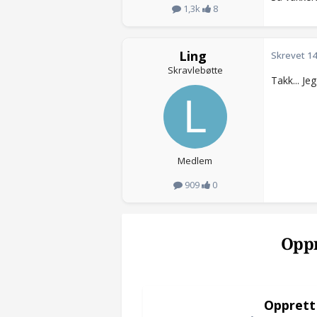
1,3k
8
Ling
Skrevet
14
Skravlebøtte
Takk... Je
Medlem
909
0
Oppr
Opprett