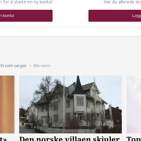
n for å starte en ny konto!
Har du allerede en
n konto
Logg
Vi som sørger
lille venn