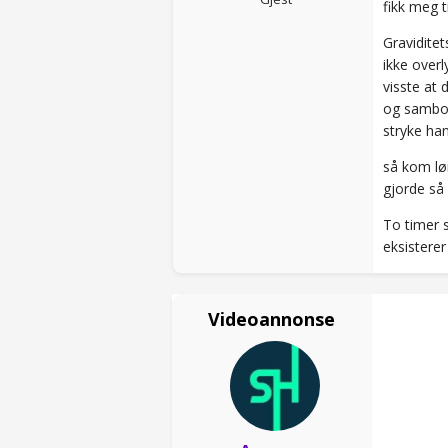
fikk meg t
Graviditet
ikke overl
visste at 
og samboe
stryke han
så kom lør
gjorde så 
To timer s
eksisterer
Videoannonse