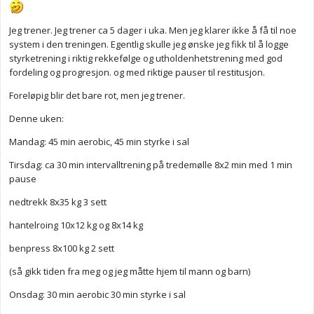
Jeg trener. Jeg trener ca 5 dager i uka. Men jeg klarer ikke å få til noe
system i den treningen. Egentlig skulle jeg ønske jeg fikk til å logge
styrketrening i riktig rekkefølge og utholdenhetstrening med god
fordeling og progresjon. og med riktige pauser til restitusjon.
Foreløpig blir det bare rot, men jeg trener.
Denne uken:
Mandag: 45 min aerobic, 45 min styrke i sal
Tirsdag: ca 30 min intervalltrening på tredemølle 8x2 min med 1 min
pause
nedtrekk 8x35 kg 3 sett
hantelroing 10x12 kg og 8x14 kg
benpress 8x100 kg 2 sett
(så gikk tiden fra meg og jeg måtte hjem til mann og barn)
Onsdag: 30 min aerobic 30 min styrke i sal