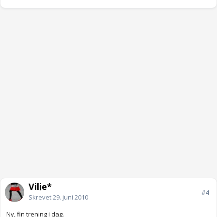
Vilje*
#4
Skrevet
29. juni 2010
Ny, fin trening i dag.