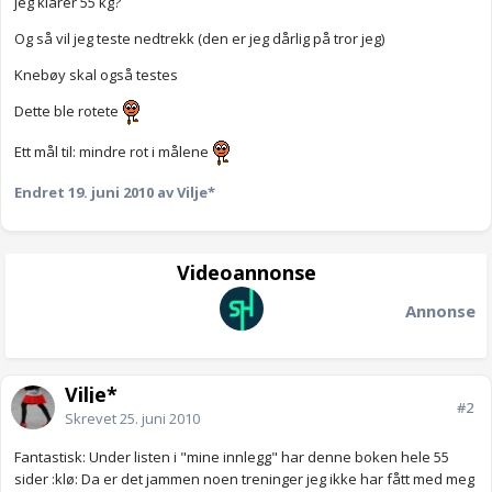
jeg klarer 55 kg?
Og så vil jeg teste nedtrekk (den er jeg dårlig på tror jeg)
Knebøy skal også testes
Dette ble rotete
Ett mål til: mindre rot i målene
Endret
19. juni 2010
av Vilje*
Videoannonse
Annonse
Vilje*
#2
Skrevet
25. juni 2010
Fantastisk: Under listen i "mine innlegg" har denne boken hele 55
sider :klø: Da er det jammen noen treninger jeg ikke har fått med meg