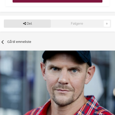
Del
Følgere
0
Gå til emneliste