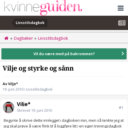
Livsstilsdagbok
»
Dagbøker
»
Livsstilsdagbok
Vil du være med på bakrommet?
Vilje og styrke og sånn
Av Vilje*
19. juni 2010
i
Livsstilsdagbok
Vilje*
#1
Skrevet
19. juni 2010
Begynte å skrive dette innlegget i dagboken min, men så tenkte jeg at
jeg skal prøve å være flink til å loggføre litt i en egen treningsdagbok