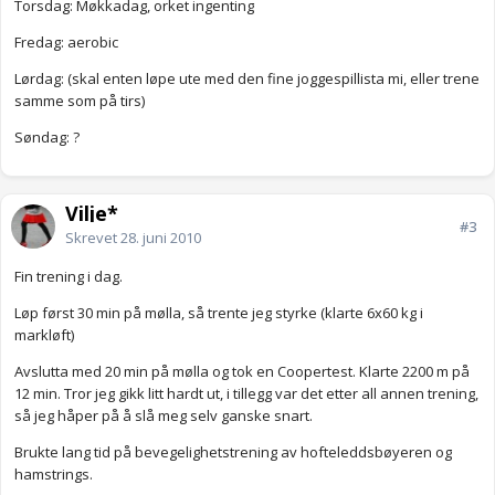
Torsdag: Møkkadag, orket ingenting
Fredag: aerobic
Lørdag: (skal enten løpe ute med den fine joggespillista mi, eller trene
samme som på tirs)
Søndag: ?
Vilje*
#3
Skrevet
28. juni 2010
Fin trening i dag.
Løp først 30 min på mølla, så trente jeg styrke (klarte 6x60 kg i
markløft)
Avslutta med 20 min på mølla og tok en Coopertest. Klarte 2200 m på
12 min. Tror jeg gikk litt hardt ut, i tillegg var det etter all annen trening,
så jeg håper på å slå meg selv ganske snart.
Brukte lang tid på bevegelighetstrening av hofteleddsbøyeren og
hamstrings.