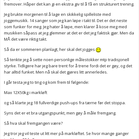
fremover. Håper det kan gi en ekstra giv til å få en strukturert trening.
Jeg brukte morgenen til å lage en skikkelig spilleliste med
joggemusikk. 14 sanger som jeg kan løpe i takt til. Det er det neste
som funker for meg. Jeg hater å løpe, men klarer å kose meg med
musikken såpass at jeg glemmer at det er det jeg faktisk gjør. Men da
MÅ det være riktig takt.
Så da er sommeren planlagt, her skal det jogges
Så tenkte jeg å sette noen personlige målestokker mtp tradisjonell
styrke. Tidligere har jeg bare trent for å trene fordi det er gøy, og det
har alltid funket. Men nå skal det gjøres litt annerledes.
I går testa jeg to ting og kom frem til følgende:
Max 12X50kg i markløft
og så klarte jeg 18 fullverdige push-ups fra tærne før det stoppa.
Syns det er et bra utgangspunkt, men gøy å måle fremgang.
Så hva skal fremgangen være?
Jeg tror jeg vil teste ut litt mer på markløftet. Se hvor mange ganger