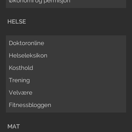
Økonomi og permisjon
HELSE
Doktoronline
Helseleksikon
Kosthold
Trening
Velvære
Fitnessbloggen
MAT