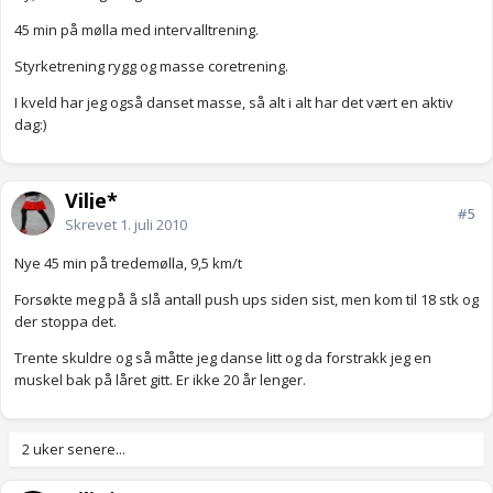
45 min på mølla med intervalltrening.
Styrketrening rygg og masse coretrening.
I kveld har jeg også danset masse, så alt i alt har det vært en aktiv
dag:)
Vilje*
#5
Skrevet
1. juli 2010
Nye 45 min på tredemølla, 9,5 km/t
Forsøkte meg på å slå antall push ups siden sist, men kom til 18 stk og
der stoppa det.
Trente skuldre og så måtte jeg danse litt og da forstrakk jeg en
muskel bak på låret gitt. Er ikke 20 år lenger.
2 uker senere...