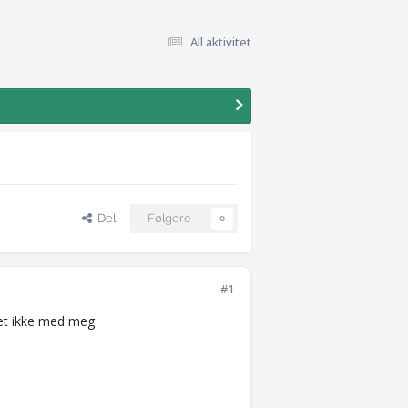
All aktivitet
Del
Følgere
0
#1
det ikke med meg