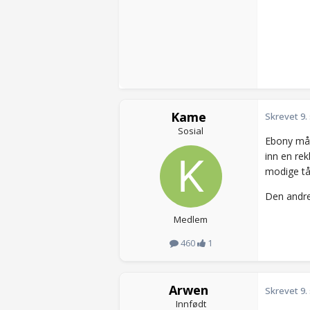
Kame
Skrevet
9.
Sosial
Ebony mått
inn en rek
modige tå
Den andre
Medlem
460
1
Arwen
Skrevet
9.
Innfødt