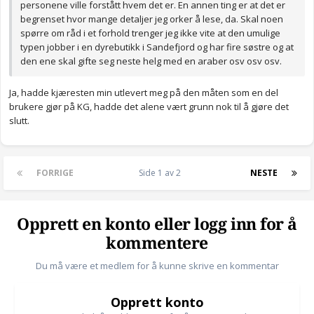
personene ville forstått hvem det er. En annen ting er at det er
begrenset hvor mange detaljer jeg orker å lese, da. Skal noen
spørre om råd i et forhold trenger jeg ikke vite at den umulige
typen jobber i en dyrebutikk i Sandefjord og har fire søstre og at
den ene skal gifte seg neste helg med en araber osv osv osv.
Ja, hadde kjæresten min utlevert meg på den måten som en del
brukere gjør på KG, hadde det alene vært grunn nok til å gjøre det
slutt.
FORRIGE
Side 1 av 2
NESTE
Opprett en konto eller logg inn for å
kommentere
Du må være et medlem for å kunne skrive en kommentar
Opprett konto