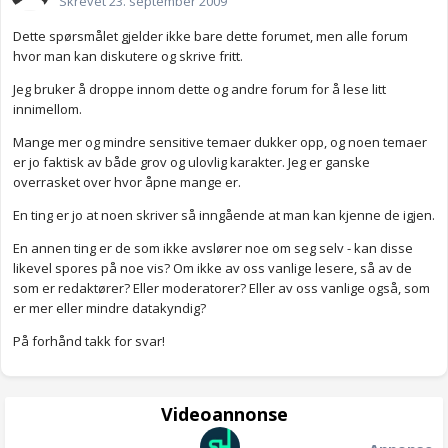
Skrevet
23. september 2009
Dette spørsmålet gjelder ikke bare dette forumet, men alle forum
hvor man kan diskutere og skrive fritt.
Jeg bruker å droppe innom dette og andre forum for å lese litt
innimellom.
Mange mer og mindre sensitive temaer dukker opp, og noen temaer
er jo faktisk av både grov og ulovlig karakter. Jeg er ganske
overrasket over hvor åpne mange er.
En ting er jo at noen skriver så inngående at man kan kjenne de igjen.
En annen ting er de som ikke avslører noe om seg selv - kan disse
likevel spores på noe vis? Om ikke av oss vanlige lesere, så av de
som er redaktører? Eller moderatorer? Eller av oss vanlige også, som
er mer eller mindre datakyndig?
På forhånd takk for svar!
Videoannonse