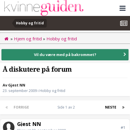
Hobby og fritid
»
Hjem og fritid
»
Hobby og fritid
Vil du være med på bakrommet?
Å diskutere på forum
Av Gjest NN
23. september 2009
i
Hobby og fritid
FORRIGE
Side 1 av 2
NESTE
Gjest NN
#1