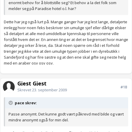
enormt behov for å blottstille seg? Et behov a la det folk som
melder seg på Paradise hotel o.l. har?
Dette har jeg også lurt på. Mange ganger har jeg lest lange, detaljerte
innlegg hvor noen feks beskriver sin umulige sjef eller dårlige elsker
så detaljert at alle med umiddelbar kjennskap til personene ville
forstått hvem det er. En annen ting er at det er begrenset hvor mange
detaljer jeg orker å lese, da. Skal noen spørre om råd i et forhold
trenger jeg ikke vite at den umulige typen jobber i en dyrebutikk i
Sandefjord og har fire søstre og at den ene skal gifte seg neste helg
med en araber osv osv osv.
Gjest Gjest
#18
Skrevet
23. september 2009
pace skrev:
Passe anonymt. Det kunne godt vært påkrevd med bilde og vært
mindre anonymt også for min del.