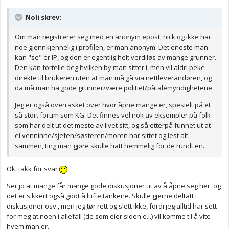
Noli skrev:
Om man registrerer seg med en anonym epost, nick og ikke har
noe gjennkjennelig i profilen, er man anonym. Det eneste man
kan "se" er IP, og den er egentlig helt verdiløs av mange grunner.
Den kan fortelle deg hvilken by man sitter i, men vil aldri peke
direkte til brukeren uten at man må gå via nettleverandøren, og
da må man ha gode grunner/være politiet/påtalemyndighetene.
Jeg er også overrasket over hvor åpne mange er, spesielt på et
så stort forum som KG. Det finnes vel nok av eksempler på folk
som har delt ut det meste av livet sitt, og så etterpå funnet ut at
ei venninne/sjefen/søsteren/moren har sittet og lest alt
sammen, ting man gjøre skulle hatt hemmelig for de rundt en.
Ok, takk for svar
Ser jo at mange får mange gode diskusjoner ut av å åpne seg her, og
det er sikkert også godt å lufte tankene. Skulle gjerne deltatt i
diskusjoner osv., men jeg tør rett og slett ikke, fordi jeg alltid har sett
for meg at noen i allefall (de som eier siden e.l.) vil komme til å vite
hvem man er.