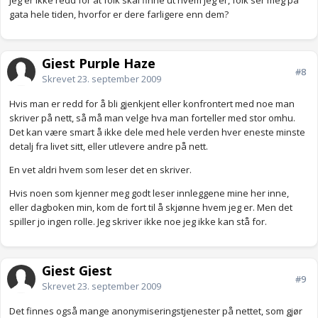
jeg er ikke redd for at folk skal finne ut hvem jeg er, folk ser meg på
gata hele tiden, hvorfor er dere farligere enn dem?
Gjest Purple Haze
#8
Skrevet
23. september 2009
Hvis man er redd for å bli gjenkjent eller konfrontert med noe man
skriver på nett, så må man velge hva man forteller med stor omhu.
Det kan være smart å ikke dele med hele verden hver eneste minste
detalj fra livet sitt, eller utlevere andre på nett.
En vet aldri hvem som leser det en skriver.
Hvis noen som kjenner meg godt leser innleggene mine her inne,
eller dagboken min, kom de fort til å skjønne hvem jeg er. Men det
spiller jo ingen rolle. Jeg skriver ikke noe jeg ikke kan stå for.
Gjest Gjest
#9
Skrevet
23. september 2009
Det finnes også mange anonymiseringstjenester på nettet, som gjør