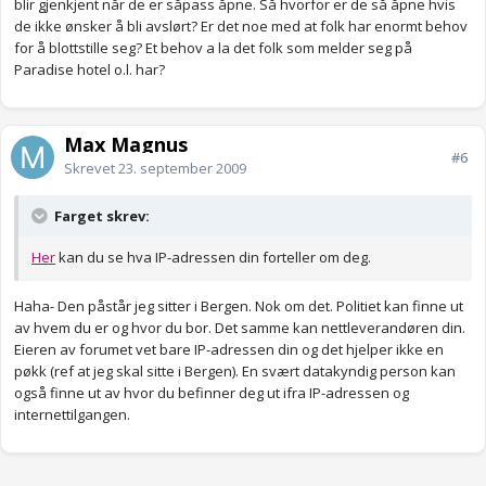
blir gjenkjent når de er såpass åpne. Så hvorfor er de så åpne hvis
de ikke ønsker å bli avslørt? Er det noe med at folk har enormt behov
for å blottstille seg? Et behov a la det folk som melder seg på
Paradise hotel o.l. har?
Max Magnus
#6
Skrevet
23. september 2009
Farget skrev:
Her
kan du se hva IP-adressen din forteller om deg.
Haha- Den påstår jeg sitter i Bergen. Nok om det. Politiet kan finne ut
av hvem du er og hvor du bor. Det samme kan nettleverandøren din.
Eieren av forumet vet bare IP-adressen din og det hjelper ikke en
pøkk (ref at jeg skal sitte i Bergen). En svært datakyndig person kan
også finne ut av hvor du befinner deg ut ifra IP-adressen og
internettilgangen.