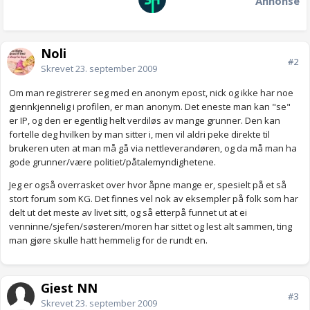
Annonse
Noli
#2
Skrevet
23. september 2009
Om man registrerer seg med en anonym epost, nick og ikke har noe
gjennkjennelig i profilen, er man anonym. Det eneste man kan "se"
er IP, og den er egentlig helt verdiløs av mange grunner. Den kan
fortelle deg hvilken by man sitter i, men vil aldri peke direkte til
brukeren uten at man må gå via nettleverandøren, og da må man ha
gode grunner/være politiet/påtalemyndighetene.
Jeg er også overrasket over hvor åpne mange er, spesielt på et så
stort forum som KG. Det finnes vel nok av eksempler på folk som har
delt ut det meste av livet sitt, og så etterpå funnet ut at ei
venninne/sjefen/søsteren/moren har sittet og lest alt sammen, ting
man gjøre skulle hatt hemmelig for de rundt en.
Gjest NN
#3
Skrevet
23. september 2009