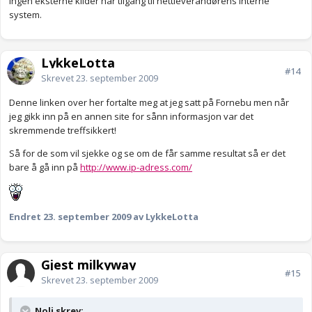
ingen eksterne kilder har tilgang til nettleverandørens interne
system.
LykkeLotta
#14
Skrevet
23. september 2009
Denne linken over her fortalte meg at jeg satt på Fornebu men når
jeg gikk inn på en annen site for sånn informasjon var det
skremmende treffsikkert!
Så for de som vil sjekke og se om de får samme resultat så er det
bare å gå inn på
http://www.ip-adress.com/
Endret
23. september 2009
av LykkeLotta
Gjest milkyway
#15
Skrevet
23. september 2009
Noli skrev: