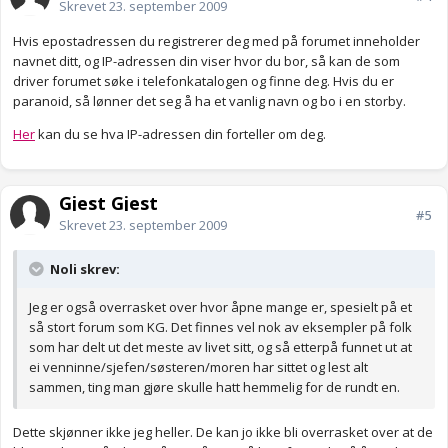
Skrevet
23. september 2009
Hvis epostadressen du registrerer deg med på forumet inneholder
navnet ditt, og IP-adressen din viser hvor du bor, så kan de som
driver forumet søke i telefonkatalogen og finne deg. Hvis du er
paranoid, så lønner det seg å ha et vanlig navn og bo i en storby.
Her
kan du se hva IP-adressen din forteller om deg.
Gjest Gjest
#5
Skrevet
23. september 2009
Noli skrev:
Jeg er også overrasket over hvor åpne mange er, spesielt på et
så stort forum som KG. Det finnes vel nok av eksempler på folk
som har delt ut det meste av livet sitt, og så etterpå funnet ut at
ei venninne/sjefen/søsteren/moren har sittet og lest alt
sammen, ting man gjøre skulle hatt hemmelig for de rundt en.
Dette skjønner ikke jeg heller. De kan jo ikke bli overrasket over at de