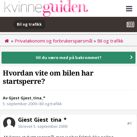
Bil og trafikk
»
Privatøkonomi og forbrukerspørsmål
»
Bil og trafikk
Vil du være med på bakrommet?
Hvordan vite om bilen har
startsperre?
Av Gjest Gjest_tina_*
5. september 2009
i
Bil og trafikk
Gjest Gjest_tina_*
#1
Skrevet
5. september 2009