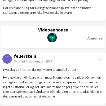
Muligens et dumt spørsmål, men jeg har faktisk ikke peiling.
Har en eldre bil og forsikringsselskapet spurte om den hadde
startsperre og jeg ante ikke hva jeg skulle svare.
Videoannonse
Annonse
feuerstein
#2
Skrevet
6. september 2009
Hva slags bil har du da, og hvilken årsmodell er det?
Hvis nøkkelen din bare er en metallklump uten noe plast på (som en
vanlig husnøkkel) har du garantert ikke startsperre. Hvis du har fått
laget ekstranøkler og det ikke kostet ubehagelig mye har du heller
ikke startsperre. Hvis håndtaket på nøkkelen er en stor plastklump er
det sannsynlig at du har startsperre.