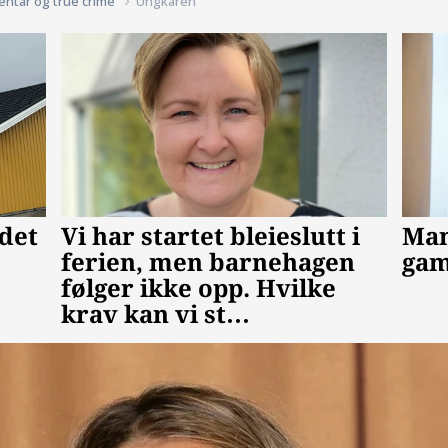
entar og true crime
Ungkaren