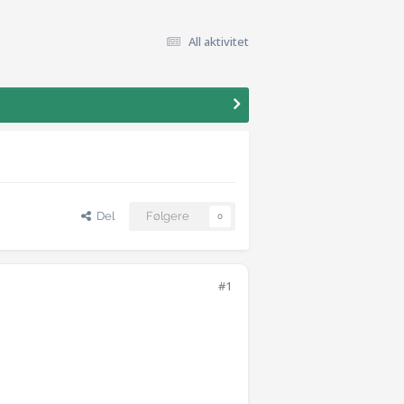
All aktivitet
Del
Følgere
0
#1