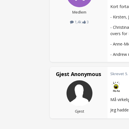
Kort fortal
Medlem
- Kirsten
1,4k
3
- Christin
overs for 
- Anne-Mic
- Andrew 
Gjest Anonymous
Skrevet
5.
Må virkeli
Jeg hadde
Gjest