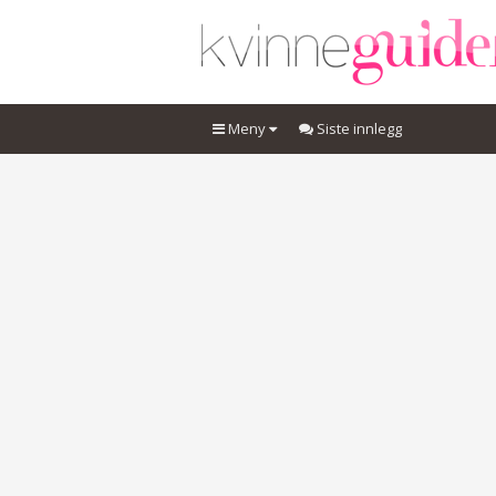
Meny
Siste innlegg