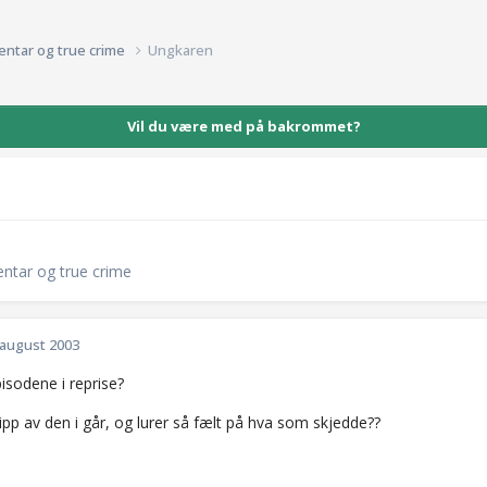
entar og true crime
Ungkaren
Vil du være med på bakrommet?
entar og true crime
 august 2003
isodene i reprise?
lipp av den i går, og lurer så fælt på hva som skjedde??