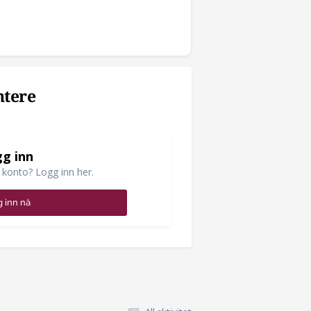
ntere
g inn
 konto? Logg inn her.
 inn nå