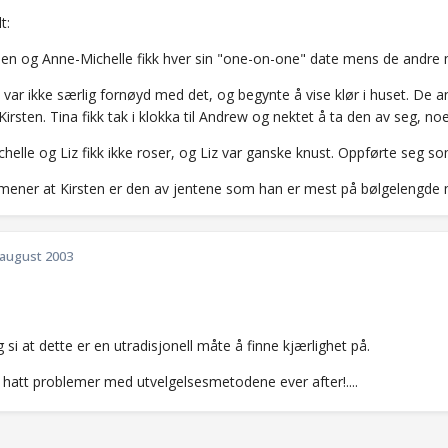
t:
, Jen og Anne-Michelle fikk hver sin "one-on-one" date mens de andre 
a var ikke særlig fornøyd med det, og begynte å vise klør i huset. De an
Kirsten. Tina fikk tak i klokka til Andrew og nektet å ta den av seg, n
helle og Liz fikk ikke roser, og Liz var ganske knust. Oppførte seg som
mener at Kirsten er den av jentene som han er mest på bølgelengde
 august 2003
g si at dette er en utradisjonell måte å finne kjærlighet på.
 hatt problemer med utvelgelsesmetodene ever after!....