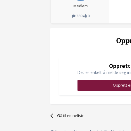
Medlem
389
0
Oppr
Opprett
Det er enkelt å melde seg in
Opprett e
Gå til emneliste