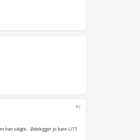
#2
em han valgte... Ødelegger jo bare LITT