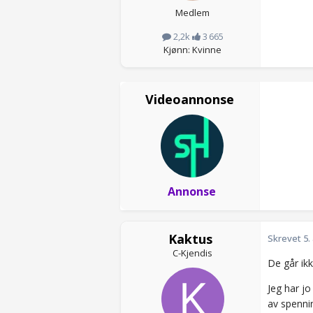
Medlem
2,2k
3 665
Kjønn: Kvinne
Videoannonse
Annonse
Kaktus
Skrevet
5.
C-Kjendis
De går ikke
Jeg har jo
av spennin