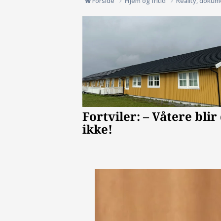
Forside
Hjem og fritid
Reality, dokum