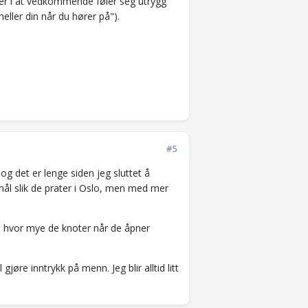
nner i at vedkommende føler seg utrygg
heller din når du hører på").
#5
 og det er lenge siden jeg sluttet å
kmål slik de prater i Oslo, men med mer
 på hvor mye de knoter når de åpner
re inntrykk på menn. Jeg blir alltid litt