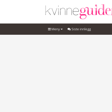
Meny
Siste innlegg