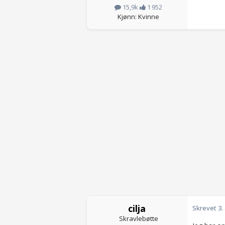
15,9k
1 952
Kjønn: Kvinne
cilja
Skrevet
3.
Skravlebøtte