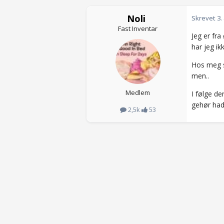
Noli
Skrevet
3.
Fast Inventar
Jeg er fra
har jeg ik
Hos meg sk
men..
Medlem
I følge d
gehør hadd
2,5k
53