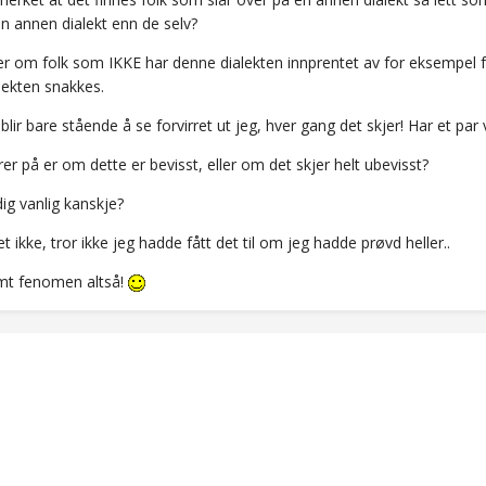
n annen dialekt enn de selv?
er om folk som IKKE har denne dialekten innprentet av for eksempel fo
lekten snakkes.
blir bare stående å se forvirret ut jeg, hver gang det skjer! Har et par
rer på er om dette er bevisst, eller om det skjer helt ubevisst?
dig vanlig kanskje?
et ikke, tror ikke jeg hadde fått det til om jeg hadde prøvd heller..
mt fenomen altså!