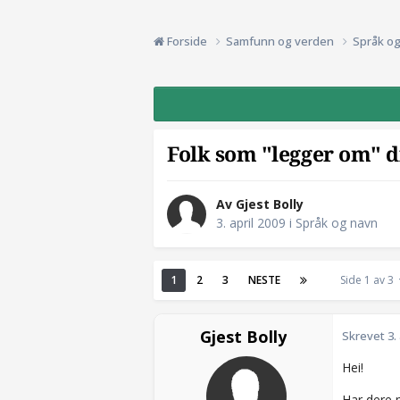
Forside
Samfunn og verden
Språk o
Folk som "legger om" d
Av Gjest Bolly
3. april 2009
i
Språk og navn
1
2
3
NESTE
Side 1 av 3
Gjest Bolly
Skrevet
3.
Hei!
Har dere 