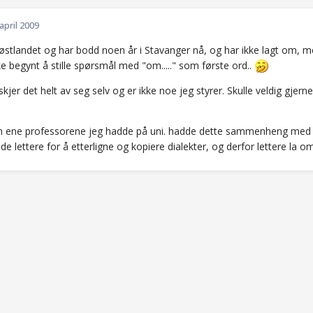
 april 2009
 østlandet og har bodd noen år i Stavanger nå, og har ikke lagt om, m
ke begynt å stille spørsmål med "om....." som første ord..
jer det helt av seg selv og er ikke noe jeg styrer. Skulle veldig gjern
en ene professorene jeg hadde på uni. hadde dette sammenheng med
e lettere for å etterligne og kopiere dialekter, og derfor lettere la o