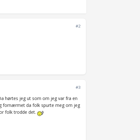
#2
#3
Da hørtes jeg ut som om jeg var fra en
lig fornærmet da folk spurte meg om jeg
or folk trodde det.