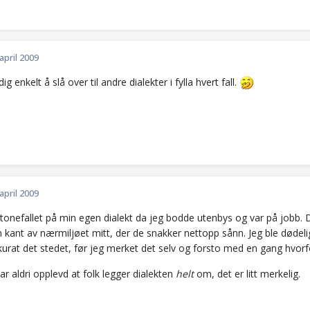
 april 2009
ig enkelt å slå over til andre dialekter i fylla hvert fall.
 april 2009
 tonefallet på min egen dialekt da jeg bodde utenbys og var på jobb. 
n kant av nærmiljøet mitt, der de snakker nettopp sånn. Jeg ble døde
kurat det stedet, før jeg merket det selv og forsto med en gang hvorf
r aldri opplevd at folk legger dialekten
helt
om, det er litt merkelig.