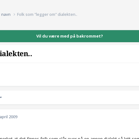
g navn
Folk som "legger om" dialekten..
Vil du være med på bakrommet?
ialekten..
 april 2009
merket at det finnes folk som slår over på en annen dialekt så lett 