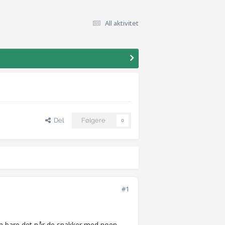
All aktivitet
Del
Følgere
0
#1
som bare det når de snakker med noen