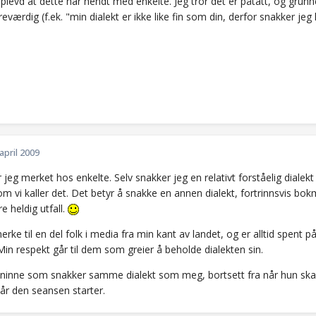
pplevd at dette har hendt med enkelte. Jeg tror det er påtatt, og gru
reværdig (f.ek. "min dialekt er ikke like fin som din, derfor snakker jeg 
 april 2009
r jeg merket hos enkelte. Selv snakker jeg en relativt forståelig dialekt
m vi kaller det. Det betyr å snakke en annen dialekt, fortrinnsvis bo
re heldig utfall.
erke til en del folk i media fra min kant av landet, og er alltid spent
in respekt går til dem som greier å beholde dialekten sin.
ninne som snakker samme dialekt som meg, bortsett fra når hun skal gjø
 når den seansen starter.