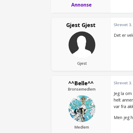
Annonse
Gjest Gjest
Skrevet
3.
Det er veld
Gjest
^^Belle^^
Skrevet
3.
Bronsemedlem
Jeg la om
helt anne
var fra ak
Men jeg ha
Medlem