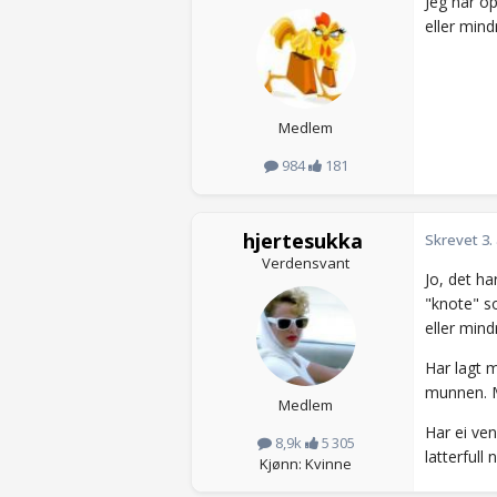
Jeg har o
eller mind
Medlem
984
181
hjertesukka
Skrevet
3.
Verdensvant
Jo, det ha
"knote" so
eller mind
Har lagt m
munnen. M
Medlem
Har ei ven
8,9k
5 305
latterfull
Kjønn: Kvinne