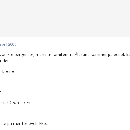
 april 2009
askeekte bergenser, men når familien fra Ålesund kommer på besøk kan
r det;
 kjeme
r
 sier
kem
) = ken
ke på mer for øyeblikket.