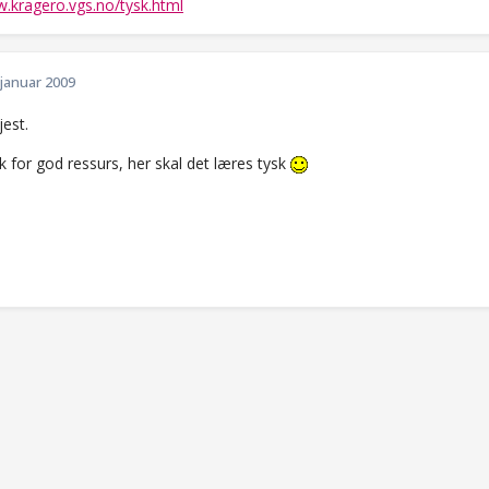
w.kragero.vgs.no/tysk.html
 januar 2009
est.
 for god ressurs, her skal det læres tysk