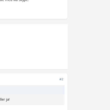
#2
er ja!