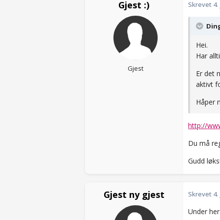
Gjest :)
Skrevet
4.
Ding
Hei.
Har allt
Gjest
Er det 
aktivt 
Håper 
http://ww
Du må regi
Gudd løks
Gjest ny gjest
Skrevet
4.
Under her 