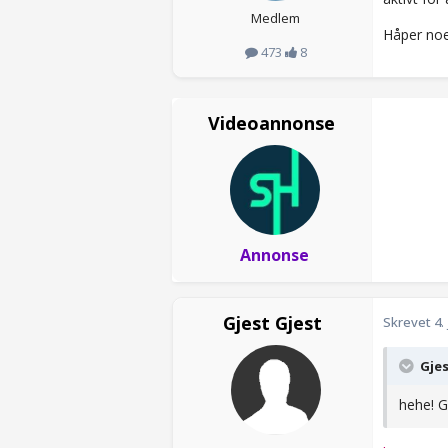
Medlem
Håper noe
473
8
Videoannonse
Annonse
Gjest Gjest
Skrevet
4.
Gjes
hehe! G