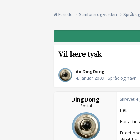
Forside
Samfunn og verden
Språk o
Vil lære tysk
Av DingDong
4. januar 2009
i
Språk og navn
DingDong
Skrevet
4.
Sosial
Hei.
Har alltid
Er det no
aktivt for