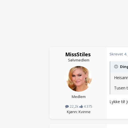
MissStiles
Skrevet
4.
Sølvmedlem
Ding
Heisann
Tusen t
Medlem
Lykke til!
22,2k
4 375
Kjønn: Kvinne