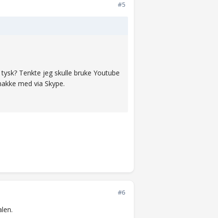
#5
tysk? Tenkte jeg skulle bruke Youtube
snakke med via Skype.
#6
alen.