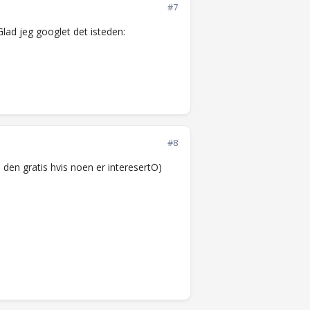
#7
Glad jeg googlet det isteden:
#8
å den gratis hvis noen er interesertO)