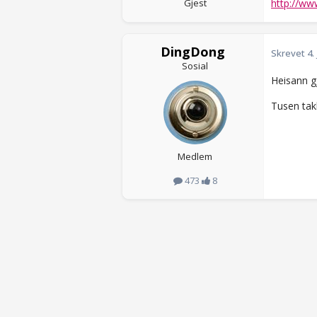
Gjest
http://ww
DingDong
Skrevet
4.
Sosial
Heisann gj
Tusen takk
Medlem
473
8