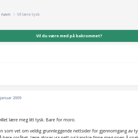
g navn
Vil lære tysk
Vil du være med på bakrommet?
 januar 2009
 villet lære meg litt tysk. Bare for moro.
en som vet om veldig grunnleggende nettsider for gjennomgang av ty
 å høre språket, lære gloser via nett og kanskje finne meg noen å sn