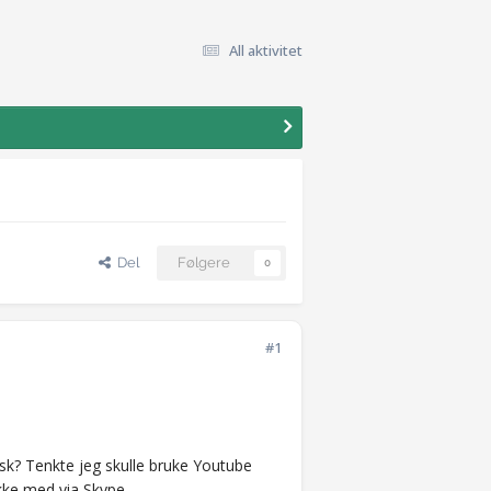
All aktivitet
Del
Følgere
0
#1
sk? Tenkte jeg skulle bruke Youtube
akke med via Skype.