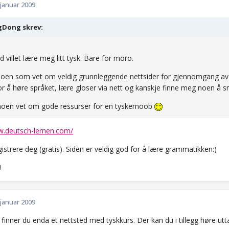
 januar 2009
Dong skrev:
id villet lære meg litt tysk. Bare for moro.
noen som vet om veldig grunnleggende nettsider for gjennomgang av 
for å høre språket, lære gloser via nett og kanskje finne meg noen å 
noen vet om gode ressurser for en tyskernoob
w.deutsch-lernen.com/
strere deg (gratis). Siden er veldig god for å lære grammatikken:)
!
 januar 2009
finner du enda et nettsted med tyskkurs. Der kan du i tillegg høre utt