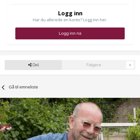
Logg inn
Har du allerede en konto? Logg inn her.
Logg inn nå
Del
Følgere
0
Gå til emneliste