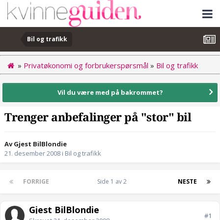
Bil og trafikk
»
Privatøkonomi og forbrukerspørsmål
»
Bil og trafikk
Vil du være med på bakrommet?
Trenger anbefalinger på "stor" bil
Av Gjest BilBlondie
21. desember 2008
i
Bil og trafikk
FORRIGE
Side 1 av 2
NESTE
Gjest BilBlondie
#1