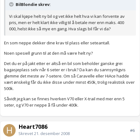
BilBlondie skrev:
Vi skal kjøpe helt ny bil og vet ikke helt hva vi kan forvente av
pris, men er helt klart ikke villig til å betale mer enn maks. 400
000, helst ikke så mye en gang. Hva slags bil får vi da?
En som neppe dekker dine krav til plass eller seteantall.
Noen spesiell grunn til at den må være helt ny?
Det du er på jakt etter er altså en bil som beholder ganske grei
bagasjeplass selv når 6 seter er i bruk? Da kan du sannsynligvis
glemme det meste av 7-setere. Om så Caravelle eller HiAce hadde
vært ønskelig får du ikke disse under minst 450k, trolig realistisk over
500k.
Såvidt jeg kan se finnes hverken V70 eller X-trail med mer enn 5
seter, og V70 er neppe å få under 400k.
Heart7086
#6
Skrevet
21. desember 2008