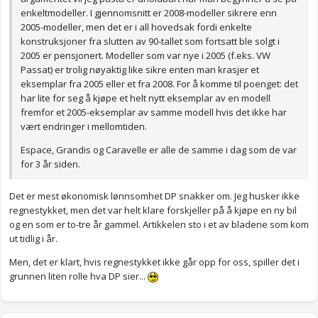
enkeltmodeller. I gjennomsnitt er 2008-modeller sikrere enn
2005-modeller, men det er i all hovedsak fordi enkelte
konstruksjoner fra slutten av 90-tallet som fortsatt ble solgt i
2005 er pensjonert. Modeller som var nye i 2005 (f.eks. VW
Passat) er trolig nøyaktig like sikre enten man krasjer et
eksemplar fra 2005 eller et fra 2008. For å komme til poenget: det
har lite for seg å kjøpe et helt nytt eksemplar av en modell
fremfor et 2005-eksemplar av samme modell hvis det ikke har
vært endringer i mellomtiden.
Espace, Grandis og Caravelle er alle de samme i dag som de var
for 3 år siden.
Det er mest økonomisk lønnsomhet DP snakker om. Jeg husker ikke
regnestykket, men det var helt klare forskjeller på å kjøpe en ny bil
og en som er to-tre år gammel. Artikkelen sto i et av bladene som kom
ut tidlig i år.
Men, det er klart, hvis regnestykket ikke går opp for oss, spiller det i
grunnen liten rolle hva DP sier...