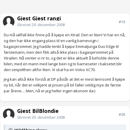
Gjest Gjest rangi
#19
Skrevet
29. desember 2008
Du må iallfall ikke finne på å kjøpe en Xtrail. Den er liten! Vi har en nå,
og den har ikke engang plass til en vanlig barnevogn i
bagasjerommet. Jeg hadde tenkt å kjøpe Emmaljunga Duo Edge til
førstemann, men den fikk altså ikke plass i bagasjerommet på
Xtrailen. Nå venter vi nr to, og det er ikke aktuelt å beholde denne
bilen, med en mann med lange bein og to barneseter i baksetet blir
den simpelthen altfor liten. Vi skal ha en Volvo XC70.
Jeg kan altså ikke forstå at DP påstår at det er mest lønnsomt å kjøpe
ny bil, når det er velkjent at prisen på bil faller veldig mye de første
par årene.... Men, nå er jeg heller ingen økonom da:)
Gjest BilBlondie
#20
Skrevet
30. desember 2008