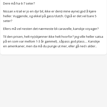
Dere må ha 6-7 seter?
Nissan x-trail er jo en dyr bil, ikke er den(i mine øyne) god å kjøre
heller. Vuggende, og ekkel på gass/clutch. Også er det vel bare 5
seter?
Ellers må vel nesten det nærmeste bli caravelle, kanskje voyager?
Til den prisen, helt ny(skjønner ikke helt hvorfor? jeg ville heller satsa
på en som var mellom 1-3 år gammel) , såpass god plass.... Kanskje
en amerikaner, men da må du punge ut mer, eller gå ned i alder..