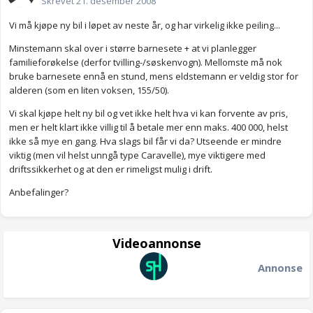
Skrevet
21. desember 2008
Vi må kjøpe ny bil i løpet av neste år, og har virkelig ikke peiling...
Minstemann skal over i større barnesete + at vi planlegger
familieforøkelse (derfor tvilling-/søskenvogn). Mellomste må nok
bruke barnesete ennå en stund, mens eldstemann er veldig stor for
alderen (som en liten voksen, 155/50).
Vi skal kjøpe helt ny bil og vet ikke helt hva vi kan forvente av pris,
men er helt klart ikke villig til å betale mer enn maks. 400 000, helst
ikke så mye en gang. Hva slags bil får vi da? Utseende er mindre
viktig (men vil helst unngå type Caravelle), mye viktigere med
driftssikkerhet og at den er rimeligst mulig i drift.
Anbefalinger?
Videoannonse
Annonse