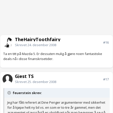
TheHairyToothfairy
#16
Skrevet
24. desember 2008
Ta en titt på Mazda 5. Er dessuten mulig å gjøre noen fantastiske
deals nå i disse finanskrisetider.
Gjest TS
#17
Skrevet
25. desember 2008
feuerstein skrev:
Jeg har fått referert at Dine Penger argumenterer med sikkerhet
for å kjøpe helt ny bil vs. en som er to-tre år gammel, men det
argumentet vil jeg påstå er uholdbart når man begynner å se på