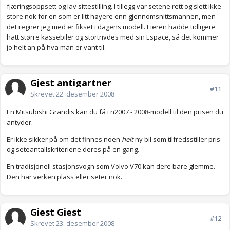
fjæringsoppsett og lav sittestilling. I tillegg var setene rett og slett ikke
store nok for en som er litt høyere enn gjennomsnittsmannen, men
det regner jeg med er fikset i dagens modell. Eieren hadde tidligere
hatt større kassebiler og stortrivdes med sin Espace, så det kommer
jo helt an på hva man er vant til.
Gjest antigartner
#11
Skrevet
22. desember 2008
En Mitsubishi Grandis kan du få i n2007 - 2008-modell til den prisen du
antyder.
Er ikke sikker på om det finnes noen
helt
ny bil som tilfredsstiller pris-
og seteantallskriteriene deres på en gang.
En tradisjonell stasjonsvogn som Volvo V70 kan dere bare glemme.
Den har verken plass eller seter nok.
Gjest Gjest
#12
Skrevet
23. desember 2008