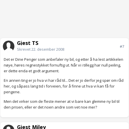
Gjest TS
#7
Skrevet
22. desember 2008
Det er Dine Penger som anbefaler ny bil, og etter å ha lest artikkelen
nøye, høres regnestykket fornuftig ut. Når vi i tillegg har null peiling,
er dette enda et godt argument.
En annen ting er jo hva vi har råd til... Det er jo derfor jeg spør om råd
her, og såpass lang tid i forveien, for å finne ut hva vi kan få for
pengene.
Men det virker som de fleste mener at vi bare kan glemme ny bil til
den prisen, eller er det noen andre som vet noe mer?
Gjest Miley