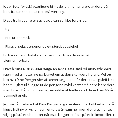
Jeg vil ikke foreslå ytterligere bilmodeller, men snarere at dere går
bort fra tanken om at den må være ny.
Disse tre kravene er såvidt jeg kan se ikke forenlige:
- Ny
- Pris under 400k
- Plass til seks personer og ett stort bagasjekolli
En hvilken som helst kombinasjon av to av disse er lett
gjennomførbart.
Uten å rane NOKAS eller selge en av de søte små på ebay står dere
igjen med å måtte fire på kravet om at den skal være helt ny. Vel og
bra hva Dine Penger sier at lønner seg, men når dere rett og slett ikke
har mulighet til å legge ut de pengene nybil koster må dere klare dere
med brukt. På finn.no ser jeg en rekke aktuelle kandidater hvis 1-2 år
gammelt er ok.
Jeg har fått referert at Dine Penger argumenterer med sikkerhet for å
kjøpe helt ny bil vs. en som er to-tre år gammel, men det argumentet
vil jeg påstå er uholdbart når man begynner å se på enkeltmodeller. I