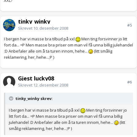
XXL?
tinky_winky
#5
Skrevet
10. desember 2008
I bergen har vi masse bra tilbud på xxl
Men ting forsvinner jo litt
fort da... =P Men masse bra priser om man vil få unna billig julehandel
:D Anbefaler alle om å ta turen innom, hehe...
(litt smålig
reklamering, her, hehe...;P )
Gjest lucky08
#6
Skrevet
12. desember 2008
tinky_winky skrev:
I bergen har vi masse bra tilbud på xxl
Men ting forsvinner jo
litt fort da... =P Men masse bra priser om man vil få unna billig
julehandel :D Anbefaler alle om å ta turen innom, hehe...
(litt
smålig reklamering, her, hehe...;P )