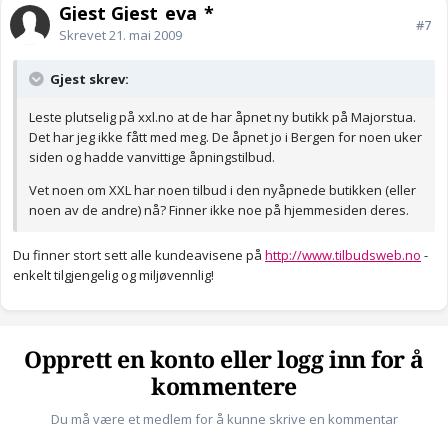
Gjest Gjest_eva_*
#7
Skrevet
21. mai 2009
Gjest skrev:
Leste plutselig på xxl.no at de har åpnet ny butikk på Majorstua.
Det har jeg ikke fått med meg. De åpnet jo i Bergen for noen uker
siden og hadde vanvittige åpningstilbud.
Vet noen om XXL har noen tilbud i den nyåpnede butikken (eller
noen av de andre) nå? Finner ikke noe på hjemmesiden deres.
Du finner stort sett alle kundeavisene på
http://www.tilbudsweb.no
-
enkelt tilgjengelig og miljøvennlig!
Opprett en konto eller logg inn for å
kommentere
Du må være et medlem for å kunne skrive en kommentar