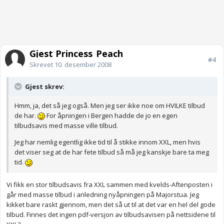
Gjest Princess_Peach
#4
Skrevet
10. desember 2008
Gjest skrev:
Hmm, ja, det så jeg også. Men jeg ser ikke noe om HVILKE tilbud
de har.
For åpningen i Bergen hadde de jo en egen
tilbudsavis med masse ville tilbud.
Jeg har nemlig egentlig ikke tid til å stikke innom XXL, men hvis
det viser seg at de har fete tilbud så må jeg kanskje bare ta meg
tid.
Vi fikk en stor tilbudsavis fra XXL sammen med kvelds-Aftenposten i
går med masse tilbud i anledning nyåpningen på Majorstua. Jeg
kikket bare raskt gjennom, men det så ut til at det var en hel del gode
tilbud. Finnes det ingen pdf-versjon av tilbudsavisen på nettsidene til