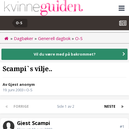
O-S
»
Dagbøker
»
Generell dagbok
»
O-S
Vil du være med på bakrommet?
Scampi`s vilje..
Av Gjest anonym
19. juni 2003
i
O-S
FORRIGE
Side 1 av 2
NESTE
Gjest Scampi
#1