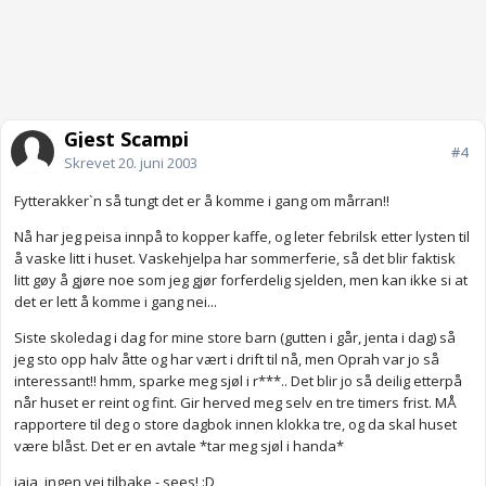
Gjest Scampi
#4
Skrevet
20. juni 2003
Fytterakker`n så tungt det er å komme i gang om mårran!!
Nå har jeg peisa innpå to kopper kaffe, og leter febrilsk etter lysten til
å vaske litt i huset. Vaskehjelpa har sommerferie, så det blir faktisk
litt gøy å gjøre noe som jeg gjør forferdelig sjelden, men kan ikke si at
det er lett å komme i gang nei...
Siste skoledag i dag for mine store barn (gutten i går, jenta i dag) så
jeg sto opp halv åtte og har vært i drift til nå, men Oprah var jo så
interessant!! hmm, sparke meg sjøl i r***.. Det blir jo så deilig etterpå
når huset er reint og fint. Gir herved meg selv en tre timers frist. MÅ
rapportere til deg o store dagbok innen klokka tre, og da skal huset
være blåst. Det er en avtale *tar meg sjøl i handa*
jaja, ingen vei tilbake - sees! :D