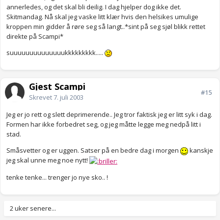
annerledes, og det skal bli deilig. I dag hjelper dog ikke det.
Skitmandag. Nå skal jeg vaske litt klær hvis den helsikes umulige
kroppen min gidder å røre seg så langt..*sint på seg sjøl blikk rettet
direkte på Scampi*
suuuuuuuuuuuuuukkkkkkkkk.....
Gjest Scampi
#15
Skrevet
7. juli 2003
Jeg er jo rett og slett deprimerende.. Jeg tror faktisk jeg er litt syk i dag.
Formen har ikke forbedret seg, og jeg måtte legge meg nedpå litt i
stad.
Småsvetter og er uggen. Satser på en bedre dag i morgen
kanskje
jeg skal unne meg noe nytt!
tenke tenke... trenger jo nye sko.. !
2 uker senere...