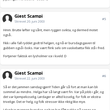
Gjest Scampi
#5
Skrevet
20. juni 2003
Hmm. Brutte løfter og sånt, men ryggen svikta, og dermed motet
også..
Fikk i alle fall ryddet godt til helgen, og nå er bursdagsgaven til
gubben også i boks. Har vært flink selv om vaskebøtta fikk stå i fred.
Fortjener faktisk en lysholmer ice i kveld :D
Gjest Scampi
#6
Skrevet
22. juni 2003
Så er det jammen søndag igjen!! Tiden går så fort at man kan bli
svimmel av mindre.. Helga har så langt vært fin. Var på jobb i går, og
det var kjempekoselig. Lørdager er alltid koselig, for folk er ekstra
trivelige. Det er helg, og folk stresser ikke riktig like mye.
I dag har mannen bursdag, og han har fått pakke på senga og