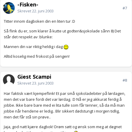
-Fisken-
#7
Skrevet
22. juni 2003
Titter innom dagboken din en liten tur :D
Så flink du er, som klarer å kutte ut godteri&sjokolade sånn 8) Det
står det respekt av :blunke:
Mannen din var riktig heldig i dag
Alltid koselig med frokost på sengen!
Gjest Scampi
#8
Skrevet
23. juni 2003
Har faktisk vært kjempeflink! Et par små sjokoladebiter på lørdagen,
men det var bare fordi det var lørdag. :D Nå er jeg akkurat ferdig å
jobbe. Ikke bare bare med ei lita tulle som får tenner, så da må man
jobbe når hendene er ledig.. Blir sikkert dødstungt i morgen tidlig,
men det får stå sin prøve..
Jaja, god natt kjære dagbok! Drøm søtt og ønsk som meg at døgnet