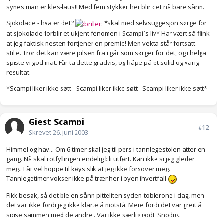
synes man er kles-laus!! Med fem stykker her blir det nå bare sånn.
Sjokolade - hva er det?
*skal med selvsuggesjon sørge for
at sjokolade forblir et ukjent fenomen i Scampi`s liv* Har vært så flink
at jeg faktisk nesten fortjener en premie! Men vekta står fortsatt
stille. Tror det kan være pilsen fra i går som sørger for det, og i helga
spiste vi god mat. Får ta dette gradvis, og håpe på et solid og varig
resultat.
*Scampi liker ikke søtt - Scampi liker ikke søtt - Scampi liker ikke søtt*
Gjest Scampi
#12
Skrevet
26. juni 2003
Himmel og hav... Om 6 timer skal jeg til pers i tannlegestolen atter en
gang. Nå skal rotfyllingen endelig bli utført. Kan ikke si jeg gleder
meg.. Får vel hoppe til køys slik at jeg ikke forsover meg.
Tannlegetimer vokser ikke på trær her i byen ihvertfall
Fikk besøk, så det ble en sånn pitteliten syden-toblerone i dag, men
det var ikke fordi jeg ikke klarte å motstå. Mere fordi det var greit å
spise sammen med de andre.. Var ikke særlig godt. Snodig..