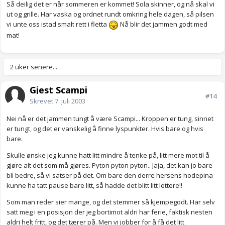
Så deilig det er når sommeren er kommet! Sola skinner, og nå skal vi
ut og grille. Har vaska og ordnet rundt omkring hele dagen, så pilsen
vi unte oss istad smalt rett i fletta
Nå blir det jammen godt med
mat!
2 uker senere...
Gjest Scampi
#14
Skrevet
7. juli 2003
Nei nå er det jammen tungt å være Scampi... Kroppen er tung, sinnet
er tungt, og det er vanskelig å finne lyspunkter. Hvis bare og hvis
bare.
Skulle ønske jeg kunne hatt litt mindre å tenke på, litt mere mot til å
gjøre alt det som må gjøres. Pyton pyton pyton.. Jaja, det kan jo bare
bli bedre, så vi satser på det. Om bare den derre hersens hodepina
kunne ha tatt pause bare litt, så hadde det blitt litt lettere!!
Som man reder sier mange, og det stemmer så kjempegodt. Har selv
satt meg i en posisjon der jeg bortimot aldri har ferie, faktisk nesten
aldri helt fritt, og det tærer på. Men vi jobber for å få det litt