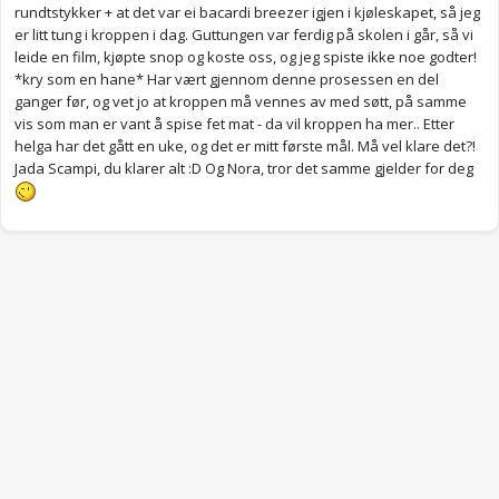
rundtstykker + at det var ei bacardi breezer igjen i kjøleskapet, så jeg
er litt tung i kroppen i dag. Guttungen var ferdig på skolen i går, så vi
leide en film, kjøpte snop og koste oss, og jeg spiste ikke noe godter!
*kry som en hane* Har vært gjennom denne prosessen en del
ganger før, og vet jo at kroppen må vennes av med søtt, på samme
vis som man er vant å spise fet mat - da vil kroppen ha mer.. Etter
helga har det gått en uke, og det er mitt første mål. Må vel klare det?!
Jada Scampi, du klarer alt :D Og Nora, tror det samme gjelder for deg