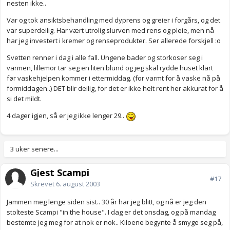
nesten ikke..
Var og tok ansiktsbehandling med dyprens og greier i forgårs, og det
var superdeilig. Har vært utrolig slurven med rens og pleie, men nå
har jeg investert i kremer og renseprodukter. Ser allerede forskjell :o
Svetten renner i dag i alle fall. Ungene bader og storkoser seg i
varmen, lillemor tar seg en liten blund og jeg skal rydde huset klart
før vaskehjelpen kommer i ettermiddag. (for varmt for å vaske nå på
formiddagen..) DET blir deilig, for det er ikke helt rent her akkurat for å
si det mildt.
4 dager igjen, så er jeg ikke lenger 29..
3 uker senere...
Gjest Scampi
#17
Skrevet
6. august 2003
Jammen meg lenge siden sist.. 30 år har jeg blitt, og nå er jeg den
stolteste Scampi "in the house". I dag er det onsdag, og på mandag
bestemte jeg meg for at nok er nok.. Kiloene begynte å smyge seg på,