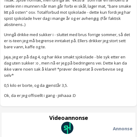
Tiltak: Spise normalt, men unngå alt "ekstra" som har en tendens å
ramle inn i munnen når man går forbi ei skål, lager mat, "bare smake
litt på osten" osv. Totalforbud mot sjokolade - dette kun fordi jeg har
spist sjokolade hver dag i mange år og er avhengig. (Får faktisk
abstinens..)
Unngå drikke med sukker i - sluttet med brus forrige sommer, så det
er is-teen jeg må begrense inntaket på. Ellers drikker jeg stort sett
bare vann, kaffe og te.
Jaja, jeg er på dag 4, og har ikke smakt sjokolade - ble syk etter en
dag uten sukker :o , men nå er jeg på bedringens vei. Dette kan da
ikke være noen sak å klare!! *prøver desperat å overbevise seg
selv*
0,5 kilo er borte, og da gjenstår 3,5.
Ok, da er jeg offisiellt i gang - jiiihaaa :D
Videoannonse
Annonse