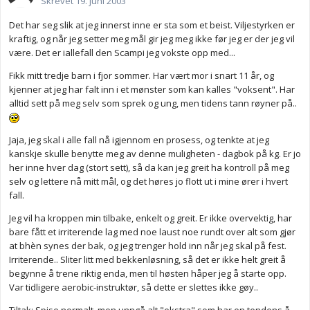
Skrevet
19. juni 2003
Det har seg slik at jeg innerst inne er sta som et beist. Viljestyrken er
kraftig, og når jeg setter meg mål gir jeg meg ikke før jeg er der jeg vil
være. Det er iallefall den Scampi jeg vokste opp med...
Fikk mitt tredje barn i fjor sommer. Har vært mor i snart 11 år, og
kjenner at jeg har falt inn i et mønster som kan kalles "voksent". Har
alltid sett på meg selv som sprek og ung, men tidens tann røyner på..
Jaja, jeg skal i alle fall nå igjennom en prosess, og tenkte at jeg
kanskje skulle benytte meg av denne muligheten - dagbok på kg. Er jo
her inne hver dag (stort sett), så da kan jeg greit ha kontroll på meg
selv og lettere nå mitt mål, og det høres jo flott ut i mine ører i hvert
fall.
Jeg vil ha kroppen min tilbake, enkelt og greit. Er ikke overvektig, har
bare fått et irriterende lag med noe laust noe rundt over alt som gjør
at bhèn synes der bak, og jeg trenger hold inn når jeg skal på fest.
Irriterende.. Sliter litt med bekkenløsning, så det er ikke helt greit å
begynne å trene riktig enda, men til høsten håper jeg å starte opp.
Var tidligere aerobic-instruktør, så dette er slettes ikke gøy..