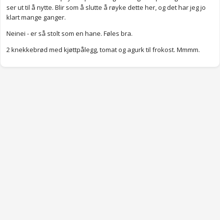
ser ut til å nytte. Blir som å slutte å røyke dette her, og det har jeg jo
klart mange ganger.
Neinei - er så stolt som en hane. Føles bra.
2 knekkebrød med kjøttpålegg, tomat og agurk til frokost. Mmmm.