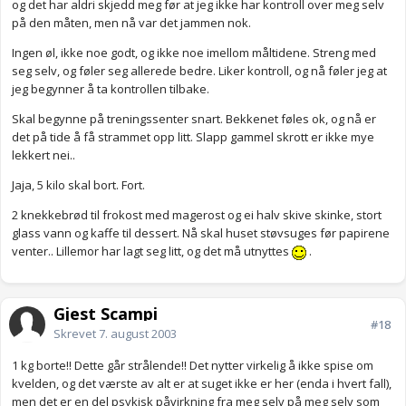
og det har aldri skjedd meg før at jeg ikke har kontroll over meg selv
på den måten, men nå var det jammen nok.
Ingen øl, ikke noe godt, og ikke noe imellom måltidene. Streng med
seg selv, og føler seg allerede bedre. Liker kontroll, og nå føler jeg at
jeg begynner å ta kontrollen tilbake.
Skal begynne på treningssenter snart. Bekkenet føles ok, og nå er
det på tide å få strammet opp litt. Slapp gammel skrott er ikke mye
lekkert nei..
Jaja, 5 kilo skal bort. Fort.
2 knekkebrød til frokost med magerost og ei halv skive skinke, stort
glass vann og kaffe til dessert. Nå skal huset støvsuges før papirene
venter.. Lillemor har lagt seg litt, og det må utnyttes
.
Gjest Scampi
#18
Skrevet
7. august 2003
1 kg borte!! Dette går strålende!! Det nytter virkelig å ikke spise om
kvelden, og det værste av alt er at suget ikke er her (enda i hvert fall),
men det er en del psykisk påvirkning fra meg selv på meg selv som