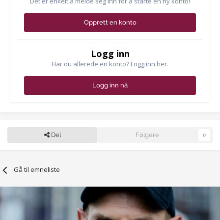
Det er enkelt å melde seg inn for å starte en ny konto!
Opprett en konto
Logg inn
Har du allerede en konto? Logg inn her.
Logg inn nå
Del
Følgere
0
Gå til emneliste