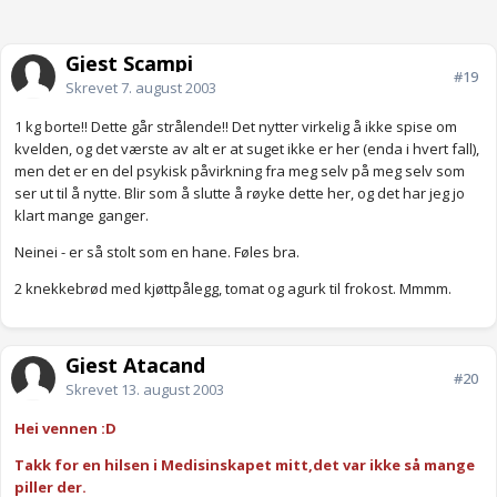
Gjest Scampi
#19
Skrevet
7. august 2003
1 kg borte!! Dette går strålende!! Det nytter virkelig å ikke spise om
kvelden, og det værste av alt er at suget ikke er her (enda i hvert fall),
men det er en del psykisk påvirkning fra meg selv på meg selv som
ser ut til å nytte. Blir som å slutte å røyke dette her, og det har jeg jo
klart mange ganger.
Neinei - er så stolt som en hane. Føles bra.
2 knekkebrød med kjøttpålegg, tomat og agurk til frokost. Mmmm.
Gjest Atacand
#20
Skrevet
13. august 2003
Hei vennen :D
Takk for en hilsen i Medisinskapet mitt,det var ikke så mange
piller der.