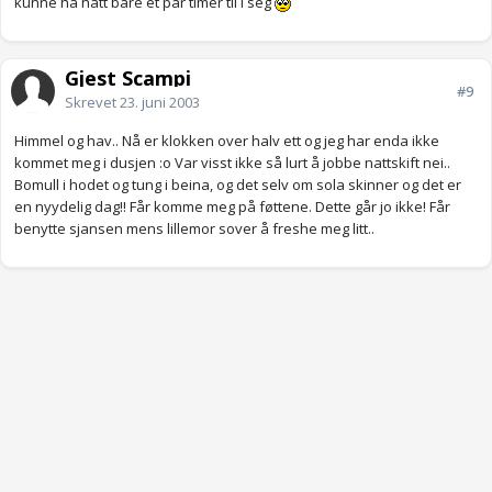
kunne ha hatt bare et par timer til i seg
Gjest Scampi
#9
Skrevet
23. juni 2003
Himmel og hav.. Nå er klokken over halv ett og jeg har enda ikke
kommet meg i dusjen :o Var visst ikke så lurt å jobbe nattskift nei..
Bomull i hodet og tung i beina, og det selv om sola skinner og det er
en nyydelig dag!! Får komme meg på føttene. Dette går jo ikke! Får
benytte sjansen mens lillemor sover å freshe meg litt..