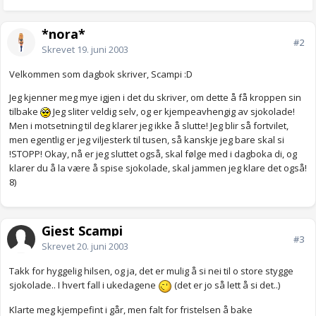
*nora*
#2
Skrevet
19. juni 2003
Velkommen som dagbok skriver, Scampi :D
Jeg kjenner meg mye igjen i det du skriver, om dette å få kroppen sin
tilbake
Jeg sliter veldig selv, og er kjempeavhengig av sjokolade!
Men i motsetning til deg klarer jeg ikke å slutte! Jeg blir så fortvilet,
men egentlig er jeg viljesterk til tusen, så kanskje jeg bare skal si
!STOPP! Okay, nå er jeg sluttet også, skal følge med i dagboka di, og
klarer du å la være å spise sjokolade, skal jammen jeg klare det også!
8)
Gjest Scampi
#3
Skrevet
20. juni 2003
Takk for hyggelig hilsen, og ja, det er mulig å si nei til o store stygge
sjokolade.. I hvert fall i ukedagene
(det er jo så lett å si det..)
Klarte meg kjempefint i går, men falt for fristelsen å bake