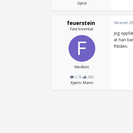
Gjest
feuerstein
Skrevet
29
Fast Inventar
Jeg oppfa
at han bar
fritiden.
Medlem
2,7k
283
Kjønn: Mann