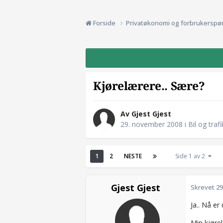
Forside
Privatøkonomi og forbrukerspø
Kjørelærere.. Sære?
Av Gjest Gjest
29. november 2008
i
Bil og trafi
1
2
NESTE
Side 1 av 2
Gjest Gjest
Skrevet
29
Ja.. Nå er
Min kjøre