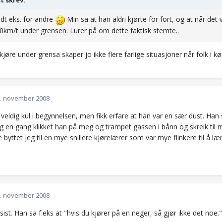
t skrev:
odt eks. for andre
Min sa at han aldri kjørte for fort, og at når det
0km/t under grensen. Lurer på om dette faktisk stemte..
 kjøre under grensa skaper jo ikke flere farlige situasjoner når folk i køen
. november 2008
 veldig kul i begynnelsen, men fikk erfare at han var en sær dust. Han 
 og en gang klikket han på meg og trampet gassen i bånn og skreik ti
e byttet jeg til en mye snillere kjørelærer som var mye flinkere til å l
. november 2008
sist. Han sa f.eks at "hvis du kjører på en neger, så gjør ikke det noe."