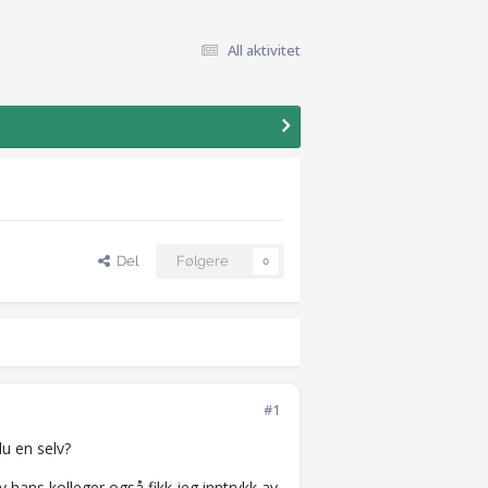
All aktivitet
Del
Følgere
0
#1
du en selv?
v hans kolleger også fikk jeg inntrykk av.