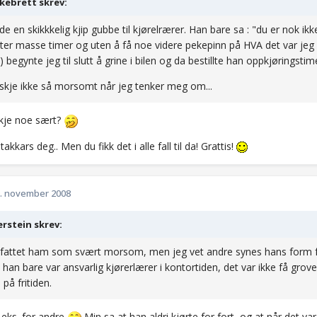
kebrett skrev:
de en skikkkelig kjip gubbe til kjørelrærer. Han bare sa : "du er nok ikke
tter masse timer og uten å få noe videre pekepinn på HVA det var jeg
) begynte jeg til slutt å grine i bilen og da bestillte han oppkjøringsti
skje ikke så morsomt når jeg tenker meg om...
kje noe sært?
takkars deg.. Men du fikk det i alle fall til da! Grattis!
. november 2008
rstein skrev:
fattet ham som svært morsom, men jeg vet andre synes hans form fo
 han bare var ansvarlig kjørerlærer i kontortiden, det var ikke få grov
i på fritiden.
 eks. for andre
Min sa at han aldri kjørte for fort, og at når det v