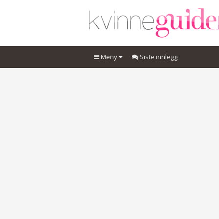
Meny
Siste innlegg