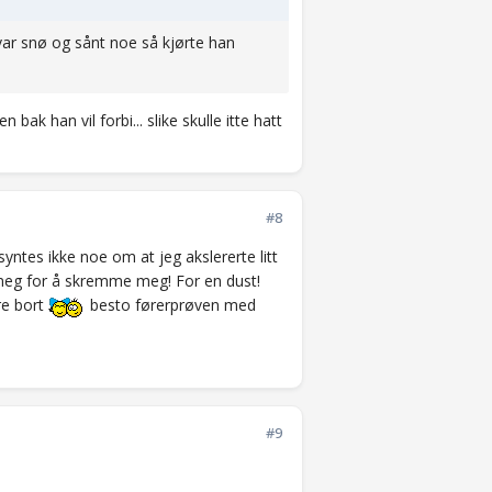
 var snø og sånt noe så kjørte han
 bak han vil forbi... slike skulle itte hatt
#8
syntes ikke noe om at jeg akslererte litt
l meg for å skremme meg! For en dust!
ære bort
besto førerprøven med
#9