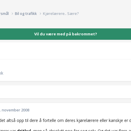
rsmål
Bil og trafikk
Kjørelærere.. Sære?
Vil du være med på bakrommet?
kk
. november 2008
 det altså opp til dere å fortelle om deres kjørelærere eller kanskje er 
lærer var
dritkul
, men så absolutt noe for seg selv. Og det var flere a