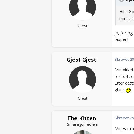
Gjes
Hihi! G
minst 2
Gjest
ja, for og
lappen!
Gjest Gjest
Skrevet
29
Min virket
for fort,
Etter dett
glans
Gjest
The Kitten
Skrevet
29
Smaragdmedlem
Min var ra