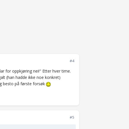
#4
lar for oppkjøring nei!" Etter hver time.
alt (han hadde ikke noe konkret)
Jeg besto på første forsøk
#5