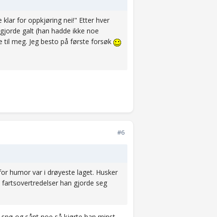
 klar for oppkjøring nei!" Etter hver
 gjorde galt (han hadde ikke noe
me til meg. Jeg besto på første forsøk
#6
r humor var i drøyeste laget. Husker
e fartsovertredelser han gjorde seg
ar snø og sånt noe så kjørte han minst