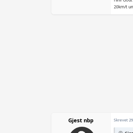
20km/t un
Gjest nbp
Skrevet
29