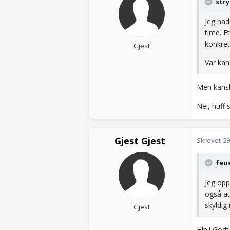
stry
Jeg had
time. E
konkret
Gjest
Var kan
Men kans
Nei, huff s
Gjest Gjest
Skrevet
29
feue
Jeg opp
også at
skyldig 
Gjest
Hihi! Godt