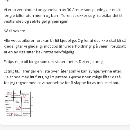
Hei!
Vi er to venninder i begynnelsen av 30-årene som planlegger en litt
lengre biltur uten menn og barn. Turen strekker seg fra østlandet til
vestlandet, og selvfølgelig hjem igjen.
Så til saken:
Alle vet at bilturer fort kan bli litt kjedelige. Og for at det ikke skal bli så
kjedelig tar vi gledelig i mot tips til "underholdning" på veien, forutsatt
at en av oss sitter bak rattet selvfølgelig.
Et tips er jo bil-bingo som det sikkert heter. Det er jo artig!
Et ting til.... Trenger en liste over låter som vi kan synge/nynne etter.
Helst noe med litt futt i, og litt jentete. Gjerne noen rolige låter også,
for jeg regner med at vi har behov for å slappe litt av inn i mellom...