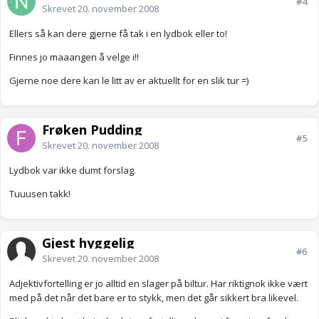
#4
Skrevet
20. november 2008
Ellers så kan dere gjerne få tak i en lydbok eller to!
Finnes jo maaangen å velge i!!
Gjerne noe dere kan le litt av er aktuellt for en slik tur =)
Frøken Pudding
#5
Skrevet
20. november 2008
Lydbok var ikke dumt forslag.
Tuuusen takk!
Gjest hyggelig
#6
Skrevet
20. november 2008
Adjektivfortelling er jo alltid en slager på biltur. Har riktignok ikke vært
med på det når det bare er to stykk, men det går sikkert bra likevel.