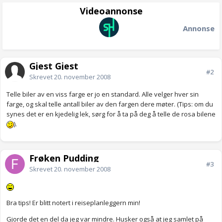
Videoannonse
Annonse
Gjest Gjest
#2
Skrevet
20. november 2008
Telle biler av en viss farge er jo en standard. Alle velger hver sin
farge, og skal telle antall biler av den fargen dere møter. (Tips: om du
synes det er en kjedelig lek, sørg for å ta på deg å telle de rosa bilene
).
Frøken Pudding
#3
Skrevet
20. november 2008
Bra tips! Er blitt notert i reiseplanleggern min!
Gjorde det en del da jeg var mindre. Husker også at jeg samlet på