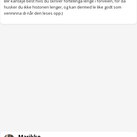
Blir kanskje best hvis du skriver fortellinga lenge i forveien, for da
husker du ikke historien lenger, og kan dermed le like godt som
venninna di når den leses opp:)
Marikke