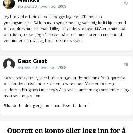
#7
Skrevet
20. november 2008
Jeg har god erfaring med at begge lager en CD med sin
yndlingsmusikk. Så kan man synge med og samtidig bli litt kjent med
den andres musikksmak. I tillegg til at det var favorittlåtene mine på
den tiden, tenker jeg nå tilbake på morsomme turer sammen med
venninnen min når jeg hører den musikken.
Gjest Gjest
#8
Skrevet
20. november 2008
To voksne kvinner, uten barn, trenger underholdning for å kjøre fra
Vestlandet til Østlandet? Det er jo bare noen få timer! Det er jo
underholdning nok i massevis å skravle sammen og kommentere ting
man ser langs veien.
Bilunderholdning er jo noe man fikser for barn!
Opprett en konto eller logg inn for å