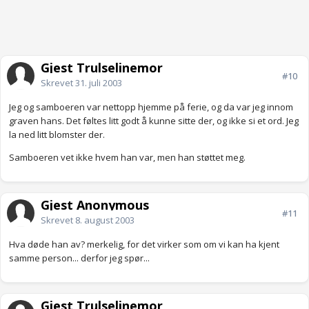
Gjest Trulselinemor
#10
Skrevet
31. juli 2003
Jeg og samboeren var nettopp hjemme på ferie, og da var jeg innom
graven hans. Det føltes litt godt å kunne sitte der, og ikke si et ord. Jeg
la ned litt blomster der.
Samboeren vet ikke hvem han var, men han støttet meg.
Gjest Anonymous
#11
Skrevet
8. august 2003
Hva døde han av? merkelig, for det virker som om vi kan ha kjent
samme person... derfor jeg spør...
Gjest Trulselinemor