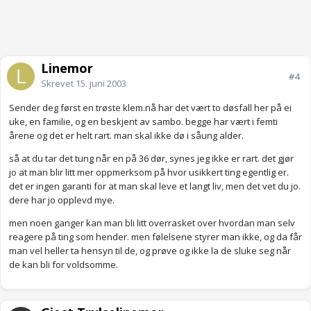
Linemor
#4
Skrevet
15. juni 2003
Sender deg først en trøste klem.nå har det vært to døsfall her på ei
uke, en familie, og en beskjent av sambo. begge har vært i femti
årene og det er helt rart. man skal ikke dø i såung alder.
så at du tar det tung når en på 36 dør, synes jeg ikke er rart. det gjør
jo at man blir litt mer oppmerksom på hvor usikkert ting egentlig er.
det er ingen garanti for at man skal leve et langt liv, men det vet du jo.
dere har jo opplevd mye.
men noen ganger kan man bli litt overrasket over hvordan man selv
reagere på ting som hender. men følelsene styrer man ikke, og da får
man vel heller ta hensyn til de, og prøve og ikke la de sluke seg når
de kan bli for voldsomme.