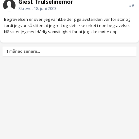
Gjest Trulselinemor
#9
Skrevet
18. juni 2003
Begravelsen er over, jeg var ikke der pga avstanden var for stor og
fordi jeg var så sliten at jeg rett og slett ikke orket i noe begravelse.
Nå sitter jeg med dårlig samvittighet for at jeg ikke møtte opp.
1 måned senere...