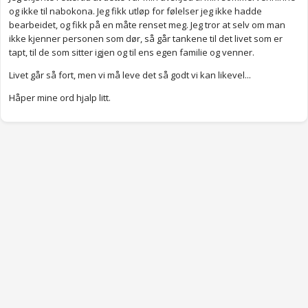
og ikke til nabokona. Jeg fikk utløp for følelser jeg ikke hadde
bearbeidet, og fikk på en måte renset meg. Jeg tror at selv om man
ikke kjenner personen som dør, så går tankene til det livet som er
tapt, til de som sitter igjen og til ens egen familie og venner.
Livet går så fort, men vi må leve det så godt vi kan likevel...
Håper mine ord hjalp litt.