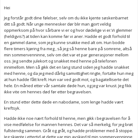
Hei
Jeg forstår godt dine følelser, selv om du ikke kjente søskenbarnet
ditt så godt. Når unge mennesker dør blir man gjort veldig
oppmerksom på hvor sårbare vi er og hvor dødelige vi er.Vi glemmer
(heldigvis?) at tiden kan komme før vi aner. Hadde et godt forhold til
en gammel dame, som jeg kunne snakke med alt om. Hun bodde
flere timers kjøring fra meg , så jeg så henne bare på somrene, altså
min sommervenninne, selv om det var et par generasjoner mellom
oss. Jeg sendte julekort og snakket med henne på telefonen
innimellom. Men så gikk det en lang stund siden jeg hadde snakket
med henne, og da jeg med dårlig samvittighet ringte, fortalte hun meg
at hun hadde fått kreft. Hun var ved godt mot, og bagatelliserte det
hele. En måned etter vår samtale døde hun, og jeg var knust. Jeg fikk
ikke vite om hennes død før etter begravelsen.
En stund etter dette døde en nabodame, som lenge hadde vært
kreftsyk.
Hadde ikke noe nært forhold til henne, men gikk i begravelsen for å
vise medfølelse for mannen hennes. Det var så merkelig, for jeg brøt
fullstendig sammen. Gråt og gråt, og hadde problemer med å stoppe.
Jeg skjønte i ettertid at dette var min avskjed til min sommervenninne