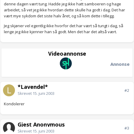
denne dagen vært tung. Hadde jeg ikke hatt samboeren og hage
arbeidet, så vet jeg ikke hvordan dette skulle ha godt i dag. Det har
vært mye sykdom det siste halv året, og så kom dette i tillegg.
Jeg skjøner vel egentlig ikke hvorfor det har vært så tungt i dag, så
lenge jeg ikke kjenner han så godt. Men det har det altså vært.
Videoannonse
Annonse
*Lavendel*
#2
Skrevet
15. juni 2003
Kondolerer
Gjest Anonymous
#3
Skrevet
15. juni 2003