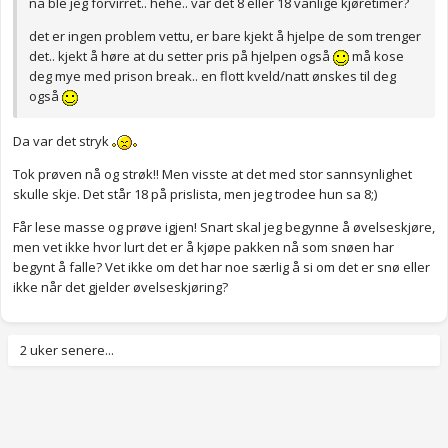
nå ble jeg forvirret.. hehe.. var det 8 eller 18 vanlige kjøretimer?
det er ingen problem vettu, er bare kjekt å hjelpe de som trenger
det.. kjekt å høre at du setter pris på hjelpen også
må kose
deg mye med prison break.. en flott kveld/natt ønskes til deg
også
Da var det stryk
Tok prøven nå og strøk!! Men visste at det med stor sannsynlighet
skulle skje. Det står 18 på prislista, men jeg trodee hun sa 8;)
Får lese masse og prøve igjen! Snart skal jeg begynne å øvelseskjøre,
men vet ikke hvor lurt det er å kjøpe pakken nå som snøen har
begynt å falle? Vet ikke om det har noe særlig å si om det er snø eller
ikke når det gjelder øvelseskjøring?
2 uker senere...