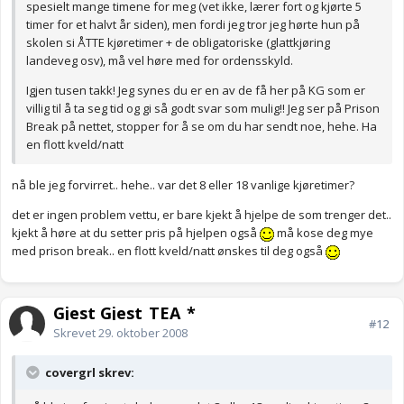
spesielt mange timene for meg (vet ikke, lærer fort og kjørte 5
timer for et halvt år siden), men fordi jeg tror jeg hørte hun på
skolen si ÅTTE kjøretimer + de obligatoriske (glattkjøring
landeveg osv), må vel høre med for ordensskyld.
Igjen tusen takk! Jeg synes du er en av de få her på KG som er
villig til å ta seg tid og gi så godt svar som mulig!! Jeg ser på Prison
Break på nettet, stopper for å se om du har sendt noe, hehe. Ha
en flott kveld/natt
nå ble jeg forvirret.. hehe.. var det 8 eller 18 vanlige kjøretimer?
det er ingen problem vettu, er bare kjekt å hjelpe de som trenger det..
kjekt å høre at du setter pris på hjelpen også
må kose deg mye
med prison break.. en flott kveld/natt ønskes til deg også
Gjest Gjest_TEA_*
#12
Skrevet
29. oktober 2008
covergrl skrev: