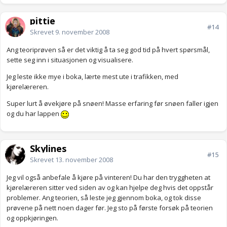
pittie
#14
Skrevet
9. november 2008
Ang teoriprøven så er det viktig å ta seg god tid på hvert spørsmål,
sette seg inn i situasjonen og visualisere.
Jeg leste ikke mye i boka, lærte mest ute i trafikken, med
kjørelæreren.
Super lurt å øvekjøre på snøen! Masse erfaring før snøen faller igjen
og du har lappen
Skylines
#15
Skrevet
13. november 2008
Jeg vil også anbefale å kjøre på vinteren! Du har den tryggheten at
kjørelæreren sitter ved siden av og kan hjelpe deg hvis det oppstår
problemer. Ang teorien, så leste jeg gjennom boka, og tok disse
prøvene på nett noen dager før. Jeg sto på første forsøk på teorien
og oppkjøringen.