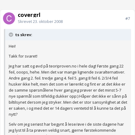
covergrl
#7
Skrevet
23. oktober 2008
ts skrev:
Hei!
Takk for svaret!
Jeg har satt og øvd på teoriproven.no i hele dag! Første gang 22
feil, ooops, hehe. Men det var mange lignende svaralternativer.
Andre gang 2. feil. tredje gang 4. feil 5. gang 8 feil 6. 2/3/4 feil
husker ikke helt, men det som er lærerikt og fint er at det ikke er
de samme spørsmålene hver gang jeg prøver er det minst 5-7
nye spørmål som tilfeldig dukker opp:) Håper det ikke er sånn på
biltilsynet dersom jeg stryker. Men det er stor sansynlighet at det
er saken, i og med det er 14 dagers ventetid til å kunne ta det på
nytt?
Selv om jeg seriøst har begynt å lese/øve i de siste dagene har
jeg lyst til å ta prøven veldig snart, gjerne førstekommende