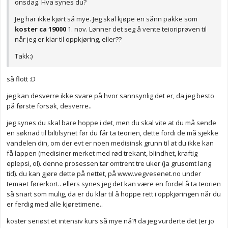
onsdag. Hva synes du?
Jeg har ikke kjørt så mye. Jeg skal kjøpe en sånn pakke som
koster ca 19000
1. nov. Lønner det seg å vente teioriprøven til
når jeg er klar til oppkjøring, eller??
Takk:)
så flott :D
jeg kan desverre ikke svare på hvor sannsynlig det er, da jeg besto
på første forsøk, desverre..
jeg synes du skal bare hoppe i det, men du skal vite at du må sende
en søknad til biltilsynet før du får ta teorien, dette fordi de må sjekke
vandelen din, om der evt er noen medisinsk grunn til at du ikke kan
få lappen (medisiner merket med rød trekant, blindhet, kraftig
eplepsi, ol). denne prosessen tar omtrent tre uker (ja grusomt lang
tid). du kan gjøre dette på nettet, på www.vegvesenet.no under
temaet førerkort.. ellers synes jeg det kan være en fordel å ta teorien
så snart som mulig, da er du klar til å hoppe rett i oppkjøringen når du
er ferdig med alle kjøretimene..
koster seriøst et intensiv kurs så mye nå?! da jeg vurderte det (er jo