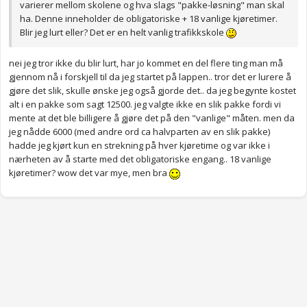
varierer mellom skolene og hva slags "pakke-løsning" man skal
ha. Denne inneholder de obligatoriske + 18 vanlige kjøretimer.
Blir jeg lurt eller? Det er en helt vanlig trafikkskole
nei jeg tror ikke du blir lurt, har jo kommet en del flere ting man må
gjennom nå i forskjell til da jeg startet på lappen.. tror det er lurere å
gjøre det slik, skulle ønske jeg også gjorde det.. da jeg begynte kostet
alt i en pakke som sagt 12500. jeg valgte ikke en slik pakke fordi vi
mente at det ble billigere å gjøre det på den "vanlige" måten. men da
jeg nådde 6000 (med andre ord ca halvparten av en slik pakke)
hadde jeg kjørt kun en strekning på hver kjøretime og var ikke i
nærheten av å starte med det obligatoriske engang.. 18 vanlige
kjøretimer? wow det var mye, men bra