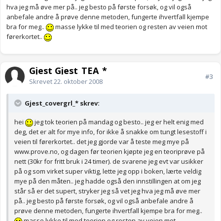
hva jeg må øve mer på.. jeg besto på første forsøk, og vil også
anbefale andre å prøve denne metoden, fungerte ihvertfall kjempe
bra for meg..
masse lykke til med teorien og resten av veien mot
førerkortet..
Gjest Gjest_TEA_*
#3
Skrevet
22. oktober 2008
Gjest_covergrl_* skrev:
hei
jeg tok teorien på mandag og besto.. jeg er helt enig med
deg, det er alt for mye info, for ikke å snakke om tungt lesestoff i
veien til førerkortet.. det jeg gjorde var å teste meg mye på
www.prove.no, og dagen før teorien kjøpte jeg en teoriprøve på
nett (30kr for fritt bruk i 24 timer). de svarene jeg evt var usikker
på og som virket super viktig, lette jeg opp i boken, lærte veldig
mye på den måten.. jeg hadde også den innstillingen at om jeg
står så er det supert, stryker jeg så vet jeg hva jeg må øve mer
på.. jeg besto på første forsøk, og vil også anbefale andre å
prøve denne metoden, fungerte ihvertfall kjempe bra for meg..
masse lykke til med teorien og resten av veien mot