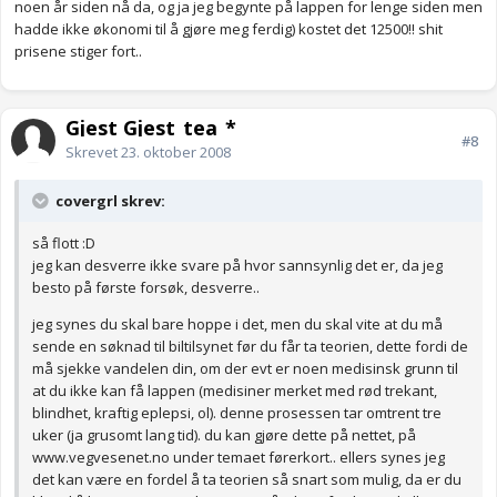
noen år siden nå da, og ja jeg begynte på lappen for lenge siden men
hadde ikke økonomi til å gjøre meg ferdig) kostet det 12500!! shit
prisene stiger fort..
Gjest Gjest_tea_*
#8
Skrevet
23. oktober 2008
covergrl skrev:
så flott :D
jeg kan desverre ikke svare på hvor sannsynlig det er, da jeg
besto på første forsøk, desverre..
jeg synes du skal bare hoppe i det, men du skal vite at du må
sende en søknad til biltilsynet før du får ta teorien, dette fordi de
må sjekke vandelen din, om der evt er noen medisinsk grunn til
at du ikke kan få lappen (medisiner merket med rød trekant,
blindhet, kraftig eplepsi, ol). denne prosessen tar omtrent tre
uker (ja grusomt lang tid). du kan gjøre dette på nettet, på
www.vegvesenet.no under temaet førerkort.. ellers synes jeg
det kan være en fordel å ta teorien så snart som mulig, da er du