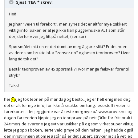
Gjest_TEA_* skrev:
Hei!
Jeg har "veien til førekort", men synes det er altfor mye (sikkert
viktig) info! Saken er at jeg ikke kan pugge/huske ALT som står
der, derfor øver jeg litt på nettet, (zensor).
Spørsmålet mitt er: er det dumt av meg å gjøre slikt? Er det noen
av dere som brukte bl. a "zensor.no" og besto teoriprøven? Hvor
lang tid tok det?
Består teoriprøven av 45 spørsmål? Hvor mange feilsvar fører til
stryk?
Takk!
hei
jeg tok teorien på mandag og besto.. jeg er helt enig med deg,
det er alt for mye info, for ikke å snakke om tungt lesestoff i veien til
førerkortet.. det jeg gjorde var å teste meg mye på www.prove.no, og
dagen før teorien kjøpte jeg en teoriprøve på nett (30kr for fritt bruk i
24 timer). de svarene jeg evt var usikker på og som virket super viktig,
lette jeg opp i boken, lærte veldig mye på den måten.. jeg hadde også
den innstillingen at om jeg står så er det supert, stryker jeg så vet jeg