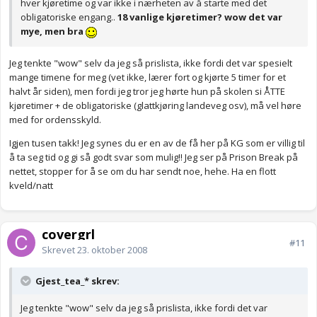
hver kjøretime og var ikke i nærheten av å starte med det
obligatoriske engang..
18 vanlige kjøretimer? wow det var
mye, men bra
Jeg tenkte "wow" selv da jeg så prislista, ikke fordi det var spesielt
mange timene for meg (vet ikke, lærer fort og kjørte 5 timer for et
halvt år siden), men fordi jeg tror jeg hørte hun på skolen si ÅTTE
kjøretimer + de obligatoriske (glattkjøring landeveg osv), må vel høre
med for ordensskyld.
Igjen tusen takk! Jeg synes du er en av de få her på KG som er villig til
å ta seg tid og gi så godt svar som mulig!! Jeg ser på Prison Break på
nettet, stopper for å se om du har sendt noe, hehe. Ha en flott
kveld/natt
covergrl
#11
Skrevet
23. oktober 2008
Gjest_tea_* skrev:
Jeg tenkte "wow" selv da jeg så prislista, ikke fordi det var