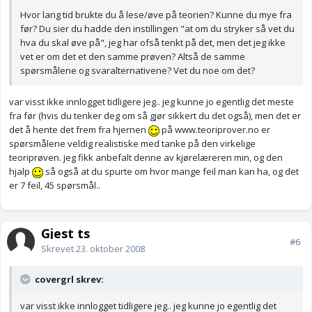
Hvor lang tid brukte du å lese/øve på teorien? Kunne du mye fra
før? Du sier du hadde den instillingen "at om du stryker så vet du
hva du skal øve på", jeg har ofså tenkt på det, men det jeg ikke
vet er om det et den samme prøven? Altså de samme
spørsmålene og svaralternativene? Vet du noe om det?
var visst ikke innlogget tidligere jeg.. jeg kunne jo egentlig det meste
fra før (hvis du tenker deg om så gjør sikkert du det også), men det er
det å hente det frem fra hjernen
på www.teoriprover.no er
spørsmålene veldig realistiske med tanke på den virkelige
teoriprøven. jeg fikk anbefalt denne av kjørelæreren min, og den
hjalp
så også at du spurte om hvor mange feil man kan ha, og det
er 7 feil, 45 spørsmål..
Gjest ts
#6
Skrevet
23. oktober 2008
covergrl skrev:
var visst ikke innlogget tidligere jeg.. jeg kunne jo egentlig det