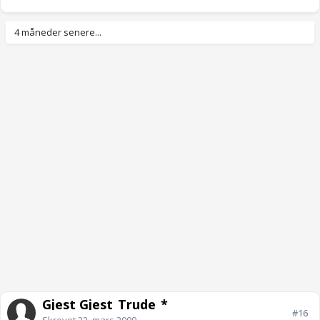
4 måneder senere...
Gjest Gjest_Trude_*
#16