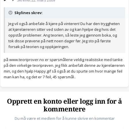
Skrevet
22. mars 2009
Skylines skrev:
Jeg vil også anbefale å kjøre på vinteren! Du har den tryggheten
at kjørelæreren sitter ved siden av og kan hjelpe deg hvis det
oppstår problemer. Ang teorien, så leste jeg gjennom boka, og
tok disse prøvene på nett noen dager før. Jeg sto på første
forsøk på teorien og oppkjøringen.
på www.teoriprover.no er spørsmålene veldig realistiske med tanke
på den virkelige teoriprøven. jeg fikk anbefalt denne av kjørelæreren
min, og den hjalp Happy.gif så også at du spurte om hvor mange feil
man kan ha, og det er 7 feil, 45 spørsmål..
Opprett en konto eller logg inn for å
kommentere
Du må være et medlem for å kunne skrive en kommentar