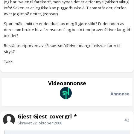
Jeg har "veien til førekort", men synes det er altfor mye (sikkert viktig)
info! Saken er at jeg ikke kan pugge/huske ALT som står der, derfor
øver jeg litt på nettet, (zensor).
Spørsmålet mitt er: er det dumt av meg å gjøre slikt? Er det noen av
dere som brukte bl. a "zensor.no" og besto teoriprøven? Hvor lang tid
tok det?
Består teoriprøven av 45 spørsmål? Hvor mange feilsvar fører til
stryk?
Takk!
Videoannonse
Annonse
Gjest Gjest_covergrl_*
#2
Skrevet
22. oktober 2008