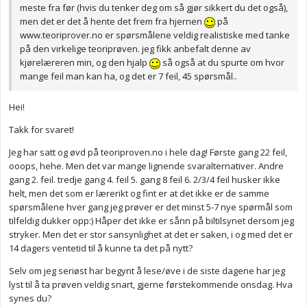
meste fra før (hvis du tenker deg om så gjør sikkert du det også),
men det er det å hente det frem fra hjernen
på
www.teoriprover.no er spørsmålene veldig realistiske med tanke
på den virkelige teoriprøven. jeg fikk anbefalt denne av
kjørelæreren min, og den hjalp
så også at du spurte om hvor
mange feil man kan ha, og det er 7 feil, 45 spørsmål..
Hei!
Takk for svaret!
Jeg har satt og øvd på teoriproven.no i hele dag! Første gang 22 feil,
ooops, hehe. Men det var mange lignende svaralternativer. Andre
gang 2. feil. tredje gang 4. feil 5. gang 8 feil 6. 2/3/4 feil husker ikke
helt, men det som er lærerikt og fint er at det ikke er de samme
spørsmålene hver gang jeg prøver er det minst 5-7 nye spørmål som
tilfeldig dukker opp:) Håper det ikke er sånn på biltilsynet dersom jeg
stryker. Men det er stor sansynlighet at det er saken, i og med det er
14 dagers ventetid til å kunne ta det på nytt?
Selv om jeg seriøst har begynt å lese/øve i de siste dagene har jeg
lyst til å ta prøven veldig snart, gjerne førstekommende onsdag. Hva
synes du?