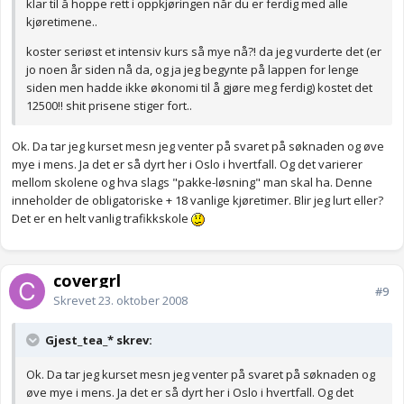
klar til å hoppe rett i oppkjøringen når du er ferdig med alle
kjøretimene..
koster seriøst et intensiv kurs så mye nå?! da jeg vurderte det (er
jo noen år siden nå da, og ja jeg begynte på lappen for lenge
siden men hadde ikke økonomi til å gjøre meg ferdig) kostet det
12500!! shit prisene stiger fort..
Ok. Da tar jeg kurset mesn jeg venter på svaret på søknaden og øve
mye i mens. Ja det er så dyrt her i Oslo i hvertfall. Og det varierer
mellom skolene og hva slags "pakke-løsning" man skal ha. Denne
inneholder de obligatoriske + 18 vanlige kjøretimer. Blir jeg lurt eller?
Det er en helt vanlig trafikkskole
covergrl
#9
Skrevet
23. oktober 2008
Gjest_tea_* skrev:
Ok. Da tar jeg kurset mesn jeg venter på svaret på søknaden og
øve mye i mens. Ja det er så dyrt her i Oslo i hvertfall. Og det