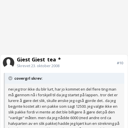
Gjest Gjest_tea_*
#10
Skrevet
23. oktober 2008
covergrl skrev:
nei jeg tror ikke du blir lurt, har jo kommet en del flere ting man
må gjennom nå i forskjell til da jeg startet på lappen.. tror det er
lurere å gjøre det slik, skulle ønske jeg også gjorde det.. da jeg
begynte kostet alt i en pakke som sagt 12500. jeg valgte ikke en
slik pakke fordi vi mente at det ble billigere å gjøre det på den
"vanlige" måten. men da jeg nådde 6000 (med andre ord ca
halvparten av en slik pakke) hadde jeg kjørt kun en strekning på