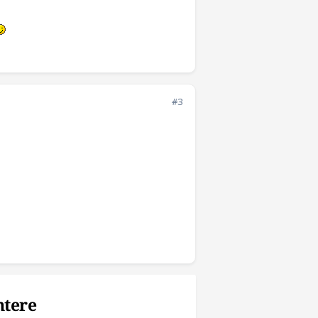
#3
ntere