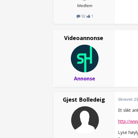
Medlem
92
1
Videoannonse
Annonse
Gjest Bolledeig
Skrevet
23
Et slikt a
http://ww
Lyse høyly