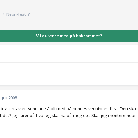
d
Neon-fest..?
Vil du være med på bakrommet?
. juli 2008
tt invitert av en venninne å bli med på hennes venninnes fest. Den skal
t det? Jeg lurer på hva jeg skal ha på meg etc. Skal jeg montere neonl
?