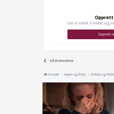
Opprett
Det er enkelt å melde seg in
Opprett e
Gå til emneliste
Forside
Hjem og fritid
Hobby og friti