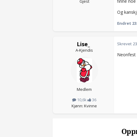
finne noe 
Gjest
Og kanskje
Endret
23
Lise_
Skrevet
23
A-Kjendis
Neonfest
Medlem
10,6k
36
Kjønn: Kvinne
Oppr