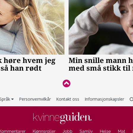
Språk
Personvernvilkår
Kontakt oss
Informasjonskapsler
Kommentarer
Kjønnsroller
Jobb
Samliv
Helse
Mat