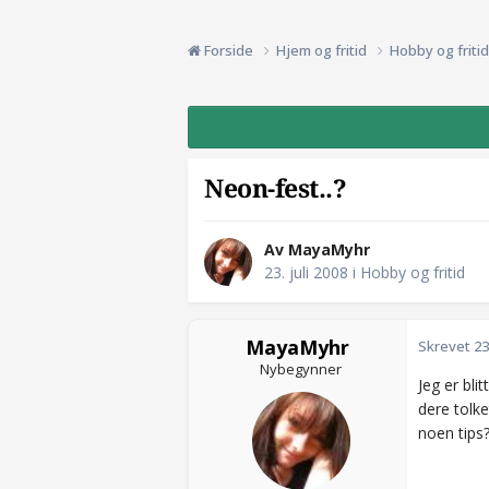
Forside
Hjem og fritid
Hobby og friti
Neon-fest..?
Av MayaMyhr
23. juli 2008
i
Hobby og fritid
MayaMyhr
Skrevet
23
Nybegynner
Jeg er bli
dere tolke
noen tips