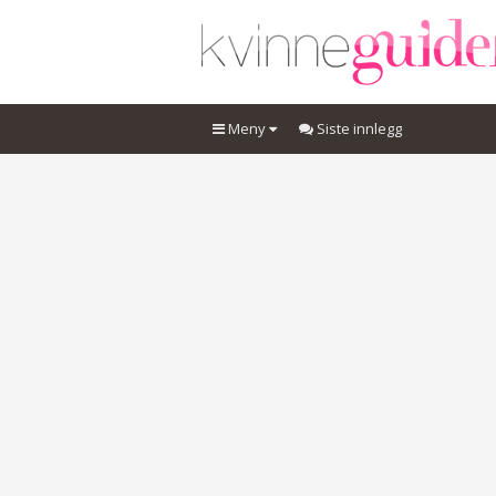
Meny
Siste innlegg