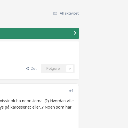
All aktivitet
Del
Følgere
0
#1
 visstnok ha neon-tema. (?) Hvordan ville
ys på karosseriet eller..? Noen som har