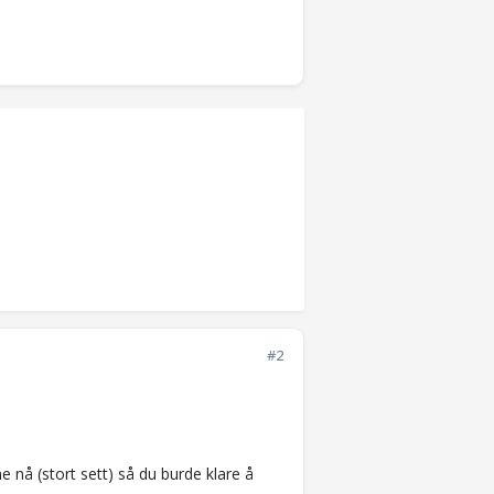
#2
 nå (stort sett) så du burde klare å