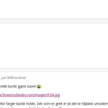
. juli 2008
(endret)
ntrekk burde gjøre susen
w.flowersofaraby.com/images/FOA.jpg
tte farger burde holde. Det som er greit er at det er håpløst umoderne