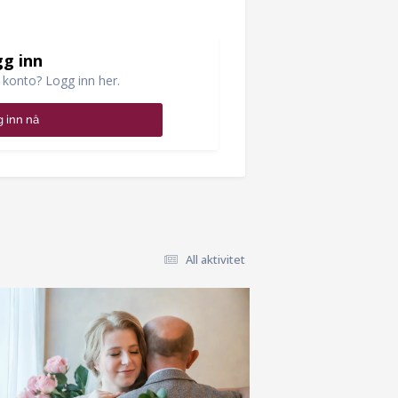
g inn
 konto? Logg inn her.
 inn nå
All aktivitet