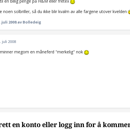
til en billig penge på H&M eller fretex
 noen solbriller, så du ikke blir kvalm av alle fargene utover kvelden
. juli 2008
av Bolledeig
. juli 2008
 minner megom en måneferd "merkelig" nok
ett en konto eller logg inn for å komme