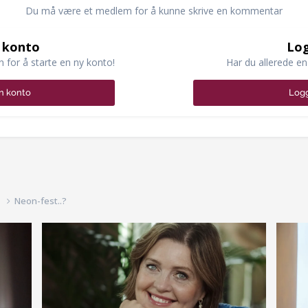
Du må være et medlem for å kunne skrive en kommentar
 konto
Log
n for å starte en ny konto!
Har du allerede en
n konto
Logg
d
Neon-fest..?