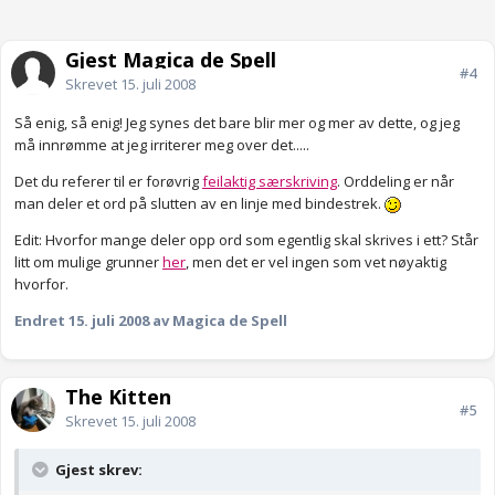
Gjest Magica de Spell
#4
Skrevet
15. juli 2008
Så enig, så enig! Jeg synes det bare blir mer og mer av dette, og jeg
må innrømme at jeg irriterer meg over det.....
Det du referer til er forøvrig
feilaktig særskriving
. Orddeling er når
man deler et ord på slutten av en linje med bindestrek.
Edit: Hvorfor mange deler opp ord som egentlig skal skrives i ett? Står
litt om mulige grunner
her
, men det er vel ingen som vet nøyaktig
hvorfor.
Endret
15. juli 2008
av Magica de Spell
The Kitten
#5
Skrevet
15. juli 2008
Gjest skrev: