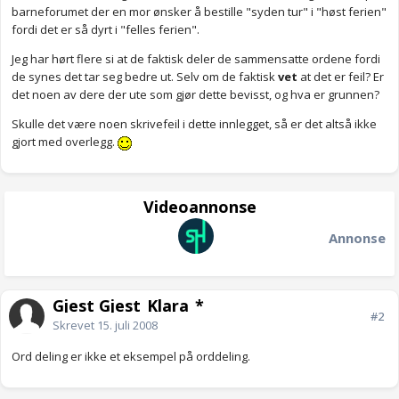
barneforumet der en mor ønsker å bestille "syden tur" i "høst ferien"
fordi det er så dyrt i "felles ferien".
Jeg har hørt flere si at de faktisk deler de sammensatte ordene fordi
de synes det tar seg bedre ut. Selv om de faktisk
vet
at det er feil? Er
det noen av dere der ute som gjør dette bevisst, og hva er grunnen?
Skulle det være noen skrivefeil i dette innlegget, så er det altså ikke
gjort med overlegg.
Videoannonse
Annonse
Gjest Gjest_Klara_*
#2
Skrevet
15. juli 2008
Ord deling er ikke et eksempel på orddeling.