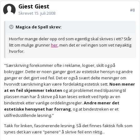
Gjest Gjest
#8
Skrevet
15. juli 2008
Magica de Spell skrev:
Hvorfor mange deler opp ord som egentlig skal skrives i ett? Står
litt om mulige grunner
her
, men det er vel ingen som vet nøyaktig
hvorfor.
"Særskriving forekommer ofte i reklame, logoer, skilt og på
bokrygger. Dette er noen ganger gjort av estetiske hensyn og andre
ganger er det gjort ved feil. Det er også svært delte meninger om
hvorvidt særskriving kan være fordelaktig estetisk sett.
Noen mener
at en feil skjemmer teksten
og at problemet med tilpasning til
plassen man har å skrive på kan løses enkelt ved hjelp av en
bindestrek etter vanlige orddelingsregler.
Andre mener det
estetiske hensynet har forrang
, og at bindestreken er et
utilfredsstillende løsning."
Takk for linken, fascinerende lesning. Så det finnes faktisk folk som
synes det kan være "penere" å skrive feil enn riktig...