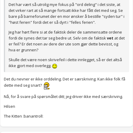
Det har vært så utrolig mye fokus på "ord deling" i det siste, at
det virker rart at så mange fortsatt ikke har fått det med seg. Se
bare på barneforumet der en mor ønsker å bestille "syden tur" i
"høst ferien" fordi det er så dyrt i "felles ferien".
Jeg har hørt flere si at de faktisk deler de sammensatte ordene
fordi de synes det tar seg bedre ut. Selv om de faktisk
vet
at det
er feil? Er det noen av dere der ute som gjør dette bevisst, og
hva er grunnen?
Skulle det være noen skrivefeil i dette innlegget, så er det altså
ikke gjort med overlegg.
Det du nevner er ikke orddeling. Det er særskriving. Kan ikke folk få
dette med seg snart?
Nå, for å svare på spørsmålet ditt; jeg driver ikke med særskriving.
Hilsen
The Kitten :banantroll: