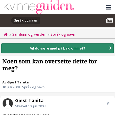
Språk og navn
»
Samfunn og verden
»
Språk og navn
Vil du være med på bakrommet?
Noen som kan oversette dette for
meg?
Av Gjest Tanita
10. juli 2008
i
Språk og navn
Gjest Tanita
#1
Skrevet
10. juli 2008