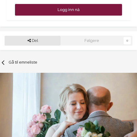
Logg inn nå
Del
Følgere
0
Gå til emneliste