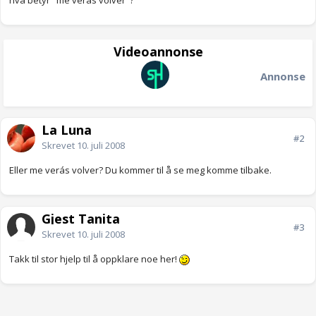
hva betyr "me vèras volver"?
Videoannonse
Annonse
La Luna
#2
Skrevet
10. juli 2008
Eller me verás volver? Du kommer til å se meg komme tilbake.
Gjest Tanita
#3
Skrevet
10. juli 2008
Takk til stor hjelp til å oppklare noe her!